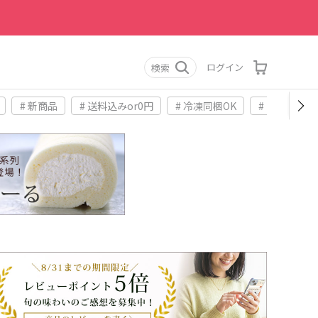
ログイン
検索
# 新商品
# 送料込みor0円
# 冷凍同梱OK
# お土産