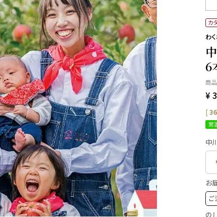
カ
わ
中
6
商品
¥
3
[
36
常
中
お
の