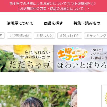
熊本県での地震によるお届けについて(
ヤマト運輸HPへ
) 〉
［お盆期間中の営業・
商品のお届けについて
］ 〉
清川屋について
商品を探す
特集・読みもの
円
# 12種類の桃
# 梨も人気
# 残りわずか
# ランキング