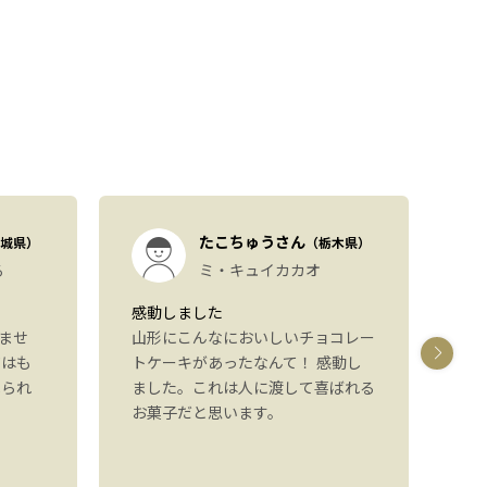
たこちゅうさん
城県）
（栃木県）
る
ミ・キュイカカオ
感動しました
パ
ませ
山形にこんなにおいしいチョコレー
し
ジはも
トケーキがあったなんて！ 感動し
た
べられ
ました。これは人に渡して喜ばれる
た
お菓子だと思います。
り
可