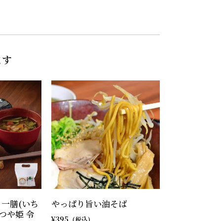
ます
 一膳(いち
やっぱり旨い油そば
 つや姫 令
395