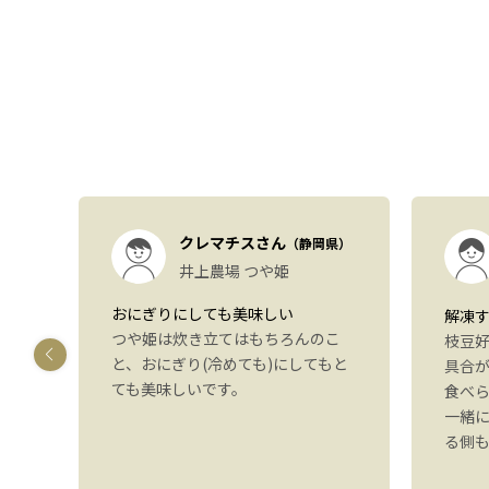
）
クレマチスさん
（静岡県）
も
井上農場 つや姫
おにぎりにしても美味しい
解凍
つや姫は炊き立てはもちろんのこ
しま
枝豆
と、おにぎり(冷めても)にしてもと
す
具合
ても美味しいです。
いた
食べ
感想
一緒
。ま
る側