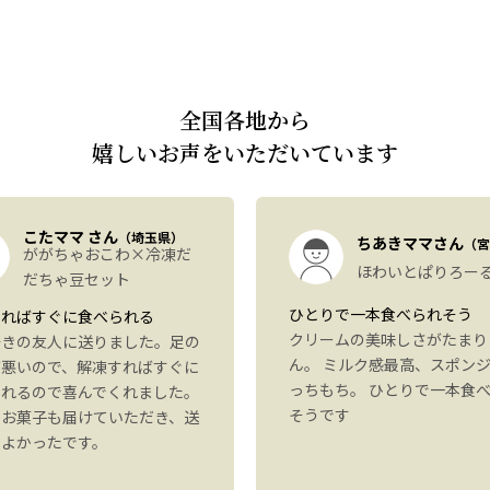
全国各地から
嬉しいお声をいただいています
こたママ さん
（埼玉県）
ちあきママさん
（宮
ががちゃおこわ×冷凍だ
ほわいとぱりろー
だちゃ豆セット
ひとりで一本食べられそう
すればすぐに食べられる
クリームの美味しさがたまり
好きの友人に送りました。足の
ん。 ミルク感最高、スポン
が悪いので、解凍すればすぐに
っちもち。 ひとりで一本食
られるので喜んでくれました。
そうです
にお菓子も届けていただき、送
もよかったです。