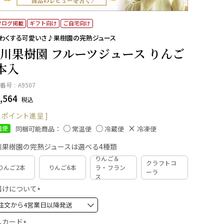
タログ掲載
ギフト向け
ご自宅向け
くわくする可愛いさ♪果樹園の完熟ジュース
川果樹園 フルーツジュース りんご
本入
番号
A9507
,564
税込
ポイント進呈 ]
同梱可能商品：
温便
常温便
冷蔵便
冷凍便
川果樹園の完熟ジュースは選べる4種類
りんご＆
クラフトコ
りんご2本
りんご6本
ラ・フラン
ーラ
ス
届けについて
(
必
須
しカード