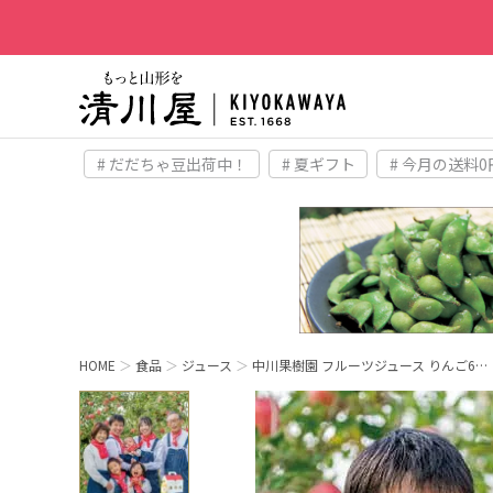
# だだちゃ豆出荷中！
# 夏ギフト
# 今月の送料0
HOME
食品
ジュース
中川果樹園 フルーツジュース りんご6…