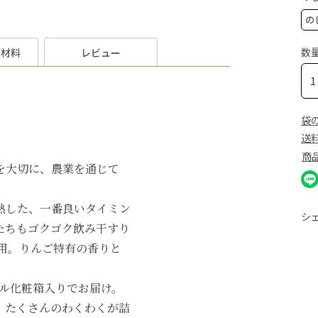
数
原材料
レビュー
袋
送
商
を大切に、農業を通じて
。
熟した、一番良いタイミン
シ
たちもゴクゴク飲み干すり
用。りんご特有の香りと
ナル化粧箱入りでお届け。
。たくさんのわくわくが詰