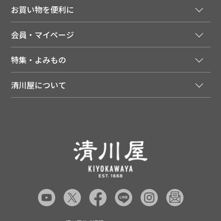
ご注文窓口
お買い物を便利に
ご利用ガイド
法人様向け特別サービス
お支払いについて
会員・マイページ
季節のカタログを無料でお届け
領収書について
会員登録はこちら
人気のメルマガを読む
送料について
特集・よみもの
会員特典について
店舗・ECポイント共通アプリ
お届けについて
特集・キャンペーン
マイページ
LINEお友だち登録
配達日について
清川屋について
メディア掲載商品
注文履歴
住所を知らなくても贈れるギフト
返品について
清川屋について
レシピ・食べ方
ポイント履歴
お客様相談室
企業サイト
山形ご当地ブログ
お気に入り
ギフト対応（包装・のしについて）
店舗案内
ニュース
レビューを書く
お問い合わせ
採用案内
清川屋のレビューを見る
よくあるご質問（FAQ）
SNS一覧
あんしんの品質保証について（産直品）
メディア情報
品質保証について（通常品）