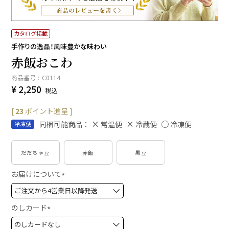
カタログ掲載
手作りの逸品！風味豊かな味わい
赤飯おこわ
商品番号
C0114
¥
2,250
税込
[
23
ポイント進呈 ]
同梱可能商品：
常温便
冷蔵便
冷凍便
冷凍便
だだちゃ豆
赤飯
黒豆
お届けについて
(
必
須
のしカード
)
(