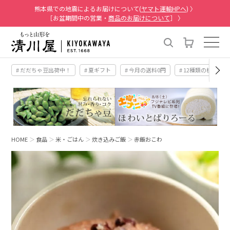
熊本県での地震によるお届けについて(
ヤマト運輸HPへ
) 〉
［お盆期間中の営業・
商品のお届けについて
］ 〉
# だだちゃ豆出荷中！
# 夏ギフト
# 今月の送料0円
# 12種類の桃
HOME
食品
米・ごはん
炊き込みご飯
赤飯おこわ