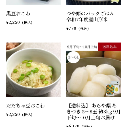
黒豆おこわ
つや姫のパックごはん
令和7年度産山形米
2,250
770
だだちゃ豆おこわ
【送料込】 あらや梨 あ
きづき 5～8玉 約3kg 9月
2,250
下旬～10月上旬お届け
6,170