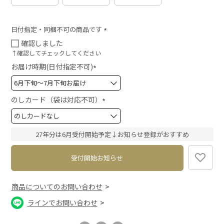
日付指定・同梱不可の商品です
(
確認しました
必
↑確認してチェックしてください
須
お届け時期(日付指定不可)
)
(
必
須
のしカード（袋は対応不可）
)
(
必
須
27年分は6月受付開始予定↓お知らせ登録がおすすめ
)
受付開始お知らせ
商品についてのお問い合わせ
ラインでお問い合わせ