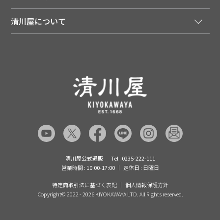
会員特典について
店舗・ECポイント共通アプリ
お届けについて
特集・キャンペーン
マイページ
LINEお友だち登録
配達日について
清川屋について
メディア掲載商品
注文履歴
住所を知らなくても贈れるギフト
返品について
清川屋について
レシピ・食べ方
ポイント履歴
お客様相談室
企業サイト
山形ご当地ブログ
お気に入り
ギフト対応（包装・のしについて）
店舗案内
ニュース
レビューを書く
お問い合わせ
採用案内
清川屋のレビューを見る
よくあるご質問（FAQ）
SNS一覧
あんしんの品質保証について（産直品）
メディア情報
品質保証について（通常品）
清川屋公式通販
Tel : 0235-222-111
営業時間 : 10:00-17:00
定休日 : 日曜日
特定商取引法に基づく表記
個人情報保護方針
Copyright©
2022 - 2026 KIYOKAWAYA LTD. All Rights reserved.