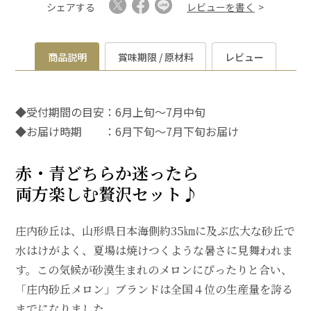
シェアする
レビューを書く
商品説明
賞味期限 / 原材料
レビュー
◆受付期間の目安：6月上旬～7月中旬
◆お届け時期 ：6月下旬～7月下旬お届け
赤・青どちらか迷ったら
両方楽しむ贅沢セット♪
庄内砂丘は、山形県日本海側約35㎞に及ぶ広大な砂丘で
水はけがよく、夏場は焼けつくような暑さに見舞われま
す。この気候が砂漠生まれのメロンにぴったりと合い、
「庄内砂丘メロン」ブランドは全国４位の生産量を誇る
までになりました。