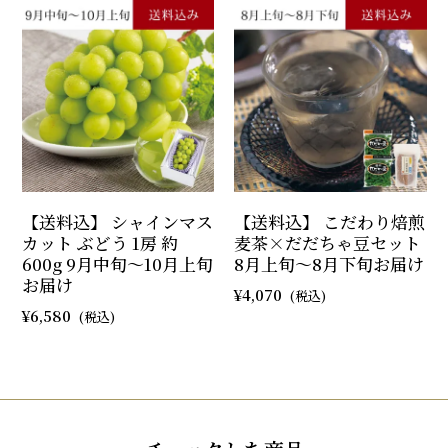
【送料込】 シャインマス
【送料込】 こだわり焙煎
カット ぶどう 1房 約
麦茶×だだちゃ豆セット
600g 9月中旬～10月上旬
8月上旬～8月下旬お届け
お届け
4,070
6,580