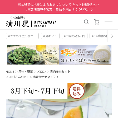
熊本県での地震によるお届けについて(
ヤマト運輸HPへ
) 〉
［お盆期間中の営業・
商品のお届けについて
］ 〉
# だだちゃ豆出荷中！
# 夏ギフト
# 今月の送料0円
# 12種類の桃
HOME
果物・野菜
メロン
青肉赤肉セット
川村さんのメロン 赤青詰合せ 各1玉（…