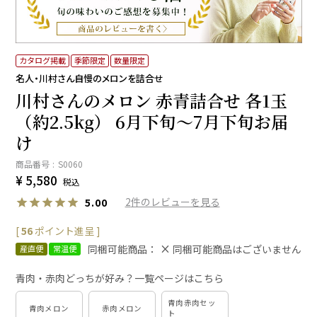
カタログ掲載
季節限定
数量限定
名人・川村さん自慢のメロンを詰合せ
川村さんのメロン 赤青詰合せ 各1玉
（約2.5kg） 6月下旬～7月下旬お届
け
商品番号
S0060
¥
5,580
税込
2
5.00
[
56
ポイント進呈 ]
同梱可能商品：
同梱可能商品はございません
産直便
常温便
青肉・赤肉どっちが好み？一覧ページはこちら
青肉赤肉セッ
青肉メロン
赤肉メロン
ト