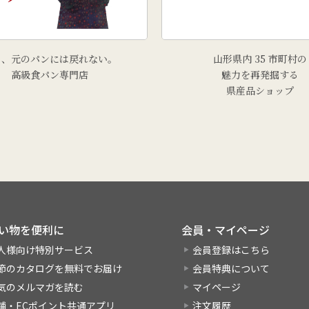
う、元のパンには戻れない。
山形県内 35 市町村の
高級食パン専門店
魅力を再発掘する
県産品ショップ
い物を便利に
会員・マイページ
人様向け特別サービス
会員登録はこちら
節のカタログを無料でお届け
会員特典について
気のメルマガを読む
マイページ
舗・ECポイント共通アプリ
注文履歴