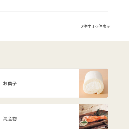
2
件中
1
-
2
件表示
お菓子
海産物