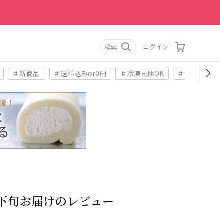
ログイン
検索
# 新商品
# 送料込みor0円
# 冷凍同梱OK
# お土産
7月下旬お届けのレビュー