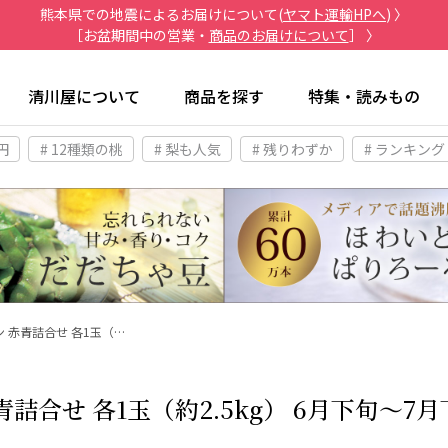
熊本県での地震によるお届けについて(
ヤマト運輸HPへ
) 〉
［お盆期間中の営業・
商品のお届けについて
］ 〉
清川屋について
商品を探す
特集・読みもの
円
# 12種類の桃
# 梨も人気
# 残りわずか
# ランキング
 赤青詰合せ 各1玉（…
詰合せ 各1玉（約2.5kg） 6月下旬～