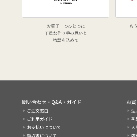
お菓子一つひとつに
も
丁重な作り手の思いと
物語を込めて
問い合わせ・Q&A・ガイド
お買
ご注文窓口
法
ご利用ガイド
季
お支払いについて
人
領収書について
店