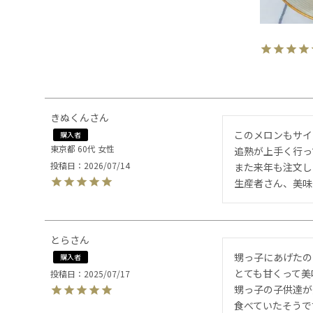
きぬくん
このメロンもサイ
購入者
東京都
60代
女性
追熟が上手く行っ
投稿日
2026/07/14
また来年も注文し
生産者さん、美味
とら
甥っ子にあげたの
購入者
とても甘くって美
投稿日
2025/07/17
甥っ子の子供達が
食べていたそうです