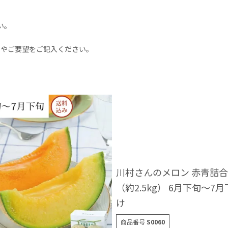
い。
想やご要望をご記入ください。
川村さんのメロン 赤青詰合
（約2.5kg） 6月下旬～7
け
商品番号
S0060