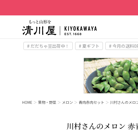
# だだちゃ豆出荷中！
# 夏ギフト
# 今月の送料0
HOME
果物・野菜
メロン
青肉赤肉セット
川村さんのメロン
川村さんのメロン 赤青