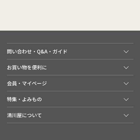
問い合わせ・Q&A・ガイド
ご注文窓口
お買い物を便利に
ご利用ガイド
法人様向け特別サービス
お支払いについて
会員・マイページ
季節のカタログを無料でお届け
領収書について
会員登録はこちら
人気のメルマガを読む
送料について
特集・よみもの
会員特典について
店舗・ECポイント共通アプリ
お届けについて
特集・キャンペーン
マイページ
LINEお友だち登録
配達日について
清川屋について
メディア掲載商品
注文履歴
住所を知らなくても贈れるギフト
返品について
清川屋について
レシピ・食べ方
ポイント履歴
お客様相談室
企業サイト
山形ご当地ブログ
お気に入り
ギフト対応（包装・のしについて）