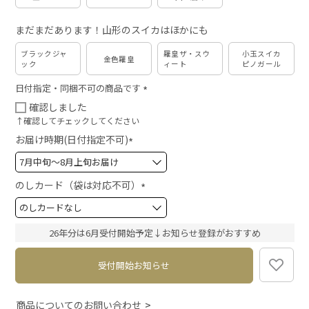
まだまだあります！山形のスイカはほかにも
ブラックジャ
羅皇ザ・スウ
小玉スイカ
金色羅皇
ック
ィート
ピノガール
日付指定・同梱不可の商品です
(
確認しました
必
↑確認してチェックしてください
須
お届け時期(日付指定不可)
)
(
必
須
のしカード（袋は対応不可）
)
(
必
須
26年分は6月受付開始予定↓お知らせ登録がおすすめ
)
受付開始お知らせ
商品についてのお問い合わせ