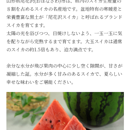
山形県尾花沢(おばなざわ)市は、県内のスイカ生産量の
８割を占めるスイカの名産地です。盆地特有の寒暖差と
栄養豊富な黒土が「尾花沢スイカ」と呼ばれるブランド
スイカを育てます。
太陽の光を浴びつつ、日焼けしないよう、一玉一玉に気
を配りながら完熟するまで育てます。大玉スイカは通常
のスイカの約1.5倍もあり、迫力満点です。
余分な水分が飛び果肉の中心に少し空く隙間が、甘さが
凝縮した証。水分が多く甘みのあるスイカで、夏らしい
幸せな味わいをご堪能ください。