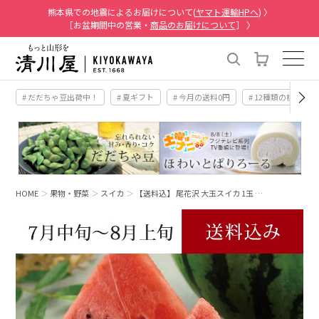
熊本県での地震によるお届けについて(
ヤマト運輸HPへ
) 〉
［お盆期間中の営業・
商品のお届けについて
］ 〉
# だだちゃ豆出荷中！
# 夏ギフト
# 今月の送料0円
# 12種類の桃
HOME
果物・野菜
スイカ
【送料込】 尾花沢 大玉スイカ 1玉 …