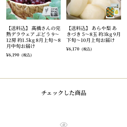
【送料込】 髙橋さんの完
【送料込】 あらや梨 あ
熟デラウェア ぶどう 9～
きづき 5～8玉 約3kg 9月
12房 約1.5kg 8月上旬～8
下旬～10月上旬お届け
月中旬お届け
6,170
6,190
チェックした商品