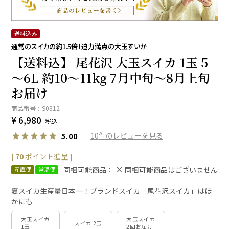
送料込み
通常のスイカの約1.5倍！迫力満点の大玉すいか
【送料込】 尾花沢 大玉スイカ 1玉 5
～6L 約10～11kg 7月中旬～8月上旬
お届け
商品番号
S0312
¥
6,980
税込
10
5.00
[
70
ポイント進呈 ]
同梱可能商品：
同梱可能商品はございません
産直便
常温便
夏スイカ生産量日本一！ブランドスイカ「尾花沢スイカ」はほ
かにも
大玉スイカ
大玉スイカ
スイカ 2玉
1玉
2回お届け