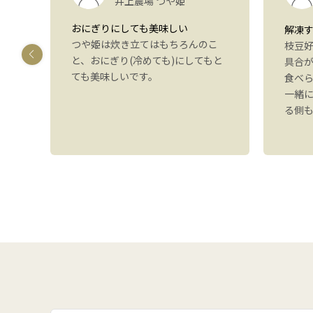
井上農場 つや姫
おにぎりにしても美味しい
解凍
つや姫は炊き立てはもちろんのこ
しま
枝豆
と、おにぎり(冷めても)にしてもと
す
具合
ても美味しいです。
いた
食べ
感想
一緒
。ま
る側