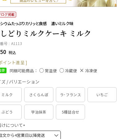
タログ掲載
シウムたっぷりカリッと食感 濃いミルク味
しどりミルクケーキ ミルク
番号
A1113
50
税込
ポイント進呈 ]
同梱可能商品：
温便
常温便
冷蔵便
冷凍便
ズ / バリエーション
ミルク
さくらんぼ
ラ･フランス
いちご
ぶどう
宇治抹茶
5種詰合せ
届けについて
(
必