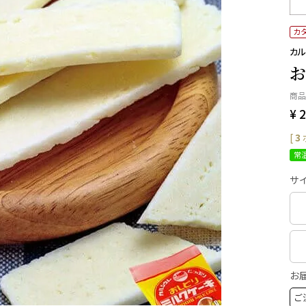
カ
カル
お
商品
¥
2
[
3
常
サイ
お