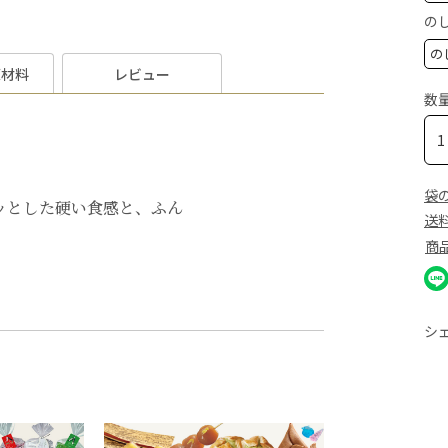
の
原材料
レビュー
数
袋
ッとした硬い食感と、ふん
送
商
シ