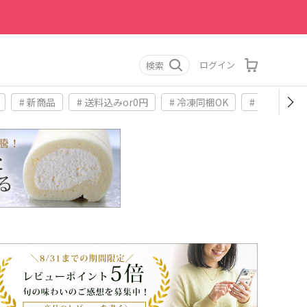
ログイン
検索
# 新商品
# 送料込みor0円
# 冷凍同梱OK
# お土産