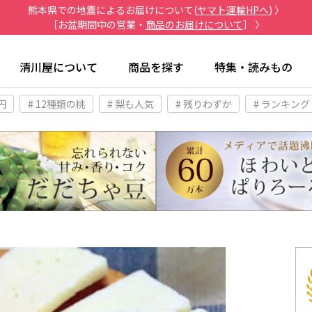
熊本県での地震によるお届けについて(
ヤマト運輸HPへ
) 〉
［お盆期間中の営業・
商品のお届けについて
］ 〉
清川屋について
商品を探す
特集・読みもの
円
# 12種類の桃
# 梨も人気
# 残りわずか
# ランキング