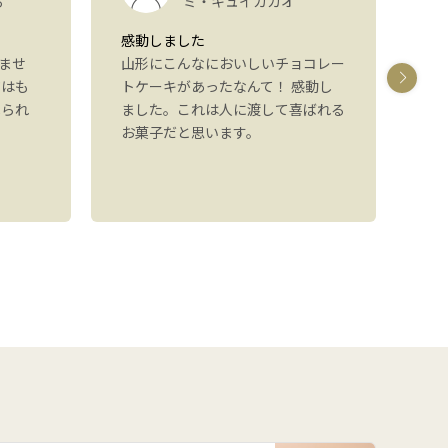
る
ミ・キュイカカオ
感動しました
パ
ませ
山形にこんなにおいしいチョコレー
し
ジはも
トケーキがあったなんて！ 感動し
た
べられ
ました。これは人に渡して喜ばれる
た
お菓子だと思います。
り
可