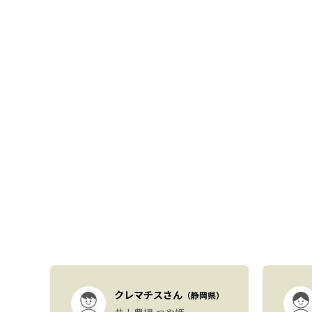
）
クレマチスさん
（静岡県）
も