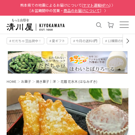
熊本県での地震によるお届けについて(
ヤマト運輸HPへ
) 〉
［お盆期間中の営業・
商品のお届けについて
］ 〉
# だだちゃ豆出荷中！
# 夏ギフト
# 今月の送料0円
# 12種類の桃
HOME
お菓子
焼き菓子｜洋
花暦 花水木 (はなみずき)