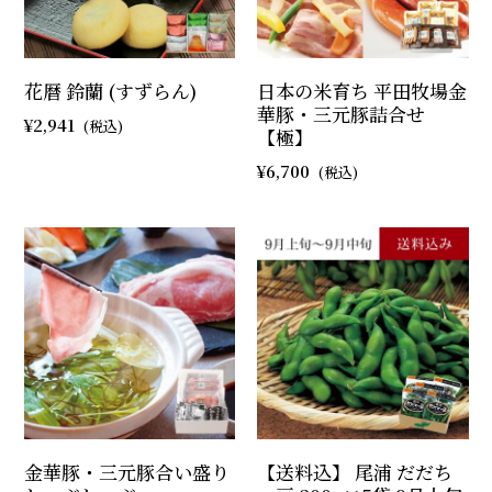
花暦 鈴蘭 (すずらん)
日本の米育ち 平田牧場金
華豚・三元豚詰合せ
2,941
【極】
6,700
金華豚・三元豚合い盛り
【送料込】 尾浦 だだち