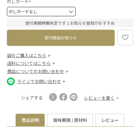
)
のしカード
(
必
須
受付再開時期未定です↓お知らせ登録がおすすめ
)
受付開始お知らせ
袋のご購入はこちら
送料についてはこちら
商品についてのお問い合わせ
ラインでお問い合わせ
シェアする
レビューを書く
商品説明
賞味期限 / 原材料
レビュー