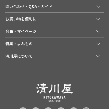
問い合わせ・Q&A・ガイド
ご注文窓口
お買い物を便利に
ご利用ガイド
法人様向け特別サービス
お支払いについて
会員・マイページ
季節のカタログを無料でお届け
領収書について
会員登録はこちら
人気のメルマガを読む
送料について
特集・よみもの
会員特典について
店舗・ECポイント共通アプリ
お届けについて
特集・キャンペーン
マイページ
LINEお友だち登録
配達日について
清川屋について
メディア掲載商品
注文履歴
住所を知らなくても贈れるギフト
返品について
清川屋について
レシピ・食べ方
ポイント履歴
お客様相談室
企業サイト
山形ご当地ブログ
お気に入り
ギフト対応（包装・のしについて）
店舗案内
ニュース
レビューを書く
お問い合わせ
採用案内
清川屋のレビューを見る
よくあるご質問（FAQ）
SNS一覧
あんしんの品質保証について（産直品）
メディア情報
品質保証について（通常品）