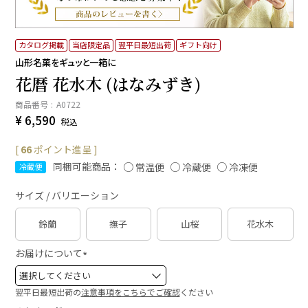
カタログ掲載
当店限定品
翌平日最短出荷
ギフト向け
山形名菓をギュッと一箱に
花暦 花水木 (はなみずき)
商品番号
A0722
¥
6,590
税込
[
66
ポイント進呈 ]
同梱可能商品：
常温便
冷蔵便
冷凍便
冷蔵便
サイズ / バリエーション
鈴蘭
撫子
山桜
花水木
お届けについて
(
必
翌平日最短出荷の
注意事項をこちらでご確認
ください
須