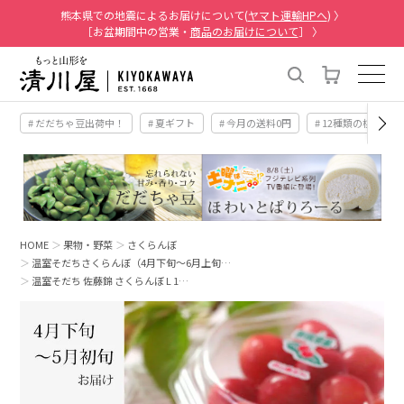
熊本県での地震によるお届けについて(
ヤマト運輸HPへ
) 〉
［お盆期間中の営業・
商品のお届けについて
］ 〉
# だだちゃ豆出荷中！
# 夏ギフト
# 今月の送料0円
# 12種類の桃
HOME
果物・野菜
さくらんぼ
温室そだちさくらんぼ（4月下旬～6月上旬…
温室そだち 佐藤錦 さくらんぼ L 1…