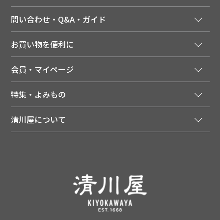
問い合わせ・Q&A・ガイド
ご注文窓口
お買い物を便利に
ご利用ガイド
法人様向け特別サービス
お支払いについて
会員・マイページ
季節のカタログを無料でお届け
領収書について
会員登録はこちら
人気のメルマガを読む
送料について
特集・よみもの
会員特典について
店舗・ECポイント共通アプリ
お届けについて
特集・キャンペーン
マイページ
LINEお友だち登録
配達日について
清川屋について
メディア掲載商品
注文履歴
住所を知らなくても贈れるギフト
返品について
清川屋について
レシピ・食べ方
ポイント履歴
お客様相談室
企業サイト
山形ご当地ブログ
お気に入り
ギフト対応（包装・のしについて）
店舗案内
ニュース
レビューを書く
お問い合わせ
採用案内
清川屋のレビューを見る
よくあるご質問（FAQ）
SNS一覧
あんしんの品質保証について（産直品）
メディア情報
品質保証について（通常品）