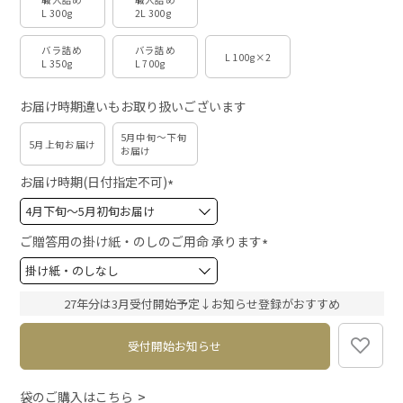
L 300g
2L 300g
バラ詰め
バラ詰め
L 100g×2
L 350g
L 700g
お届け時期違いもお取り扱いございます
5月中旬～下旬
5月上旬お届け
お届け
お届け時期(日付指定不可)
(
必
須
ご贈答用の掛け紙・のしのご用命 承ります
)
(
必
須
27年分は3月受付開始予定↓お知らせ登録がおすすめ
)
受付開始お知らせ
袋のご購入はこちら