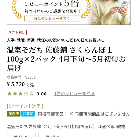
ギフト向け
入学・就職・昇進・就任のお祝いや、こどもの日のお祝いに
温室そだち 佐藤錦 さくらんぼ L
100g×2パック 4月下旬～5月初旬お
届け
商品番号
S1201
¥
5,720
税込
1
3.00
[
57
ポイント進呈 ]
同梱可能商品：
同梱可能商品はございません
産直便
冷蔵便
温室そだち佐藤錦（4月下旬～5月初旬お届け）は選べる5規格
職人詰め
職人詰め