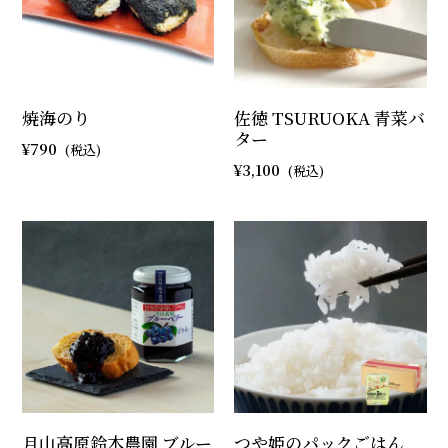
焼海のり
佐徳 TSURUOKA 青菜バ
ター
790
3,100
月山高原鈴木農園 ブルー
つや姫のパックごはん