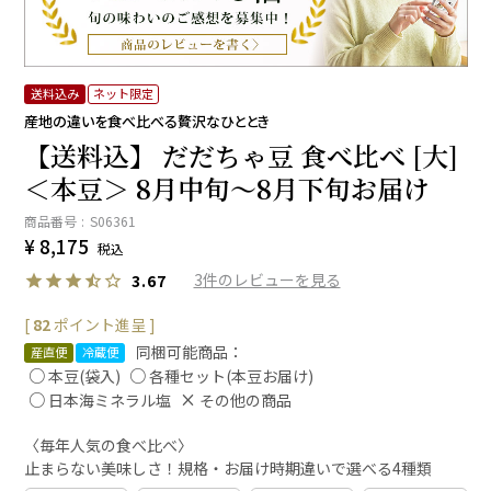
送料込み
ネット限定
産地の違いを食べ比べる贅沢なひととき
【送料込】 だだちゃ豆 食べ比べ [大]
＜本豆＞ 8月中旬～8月下旬お届け
商品番号
S06361
¥
8,175
税込
3
3.67
[
82
ポイント進呈 ]
同梱可能商品：
産直便
冷蔵便
本豆(袋入)
各種セット(本豆お届け)
日本海ミネラル塩
その他の商品
〈毎年人気の食べ比べ〉
止まらない美味しさ！規格・お届け時期違いで選べる4種類