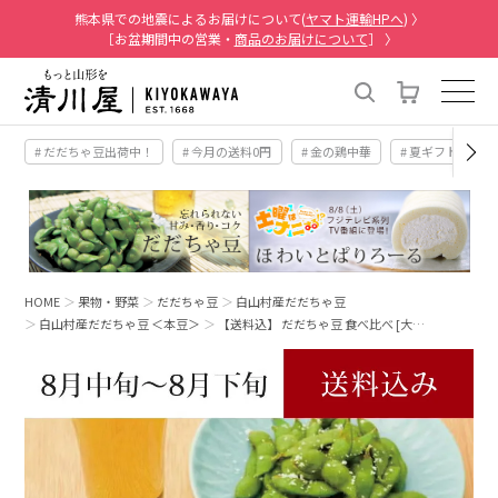
熊本県での地震によるお届けについて(
ヤマト運輸HPへ
) 〉
［お盆期間中の営業・
商品のお届けについて
］ 〉
# だだちゃ豆出荷中！
# 今月の送料0円
# 金の鶏中華
# 夏ギフト
#
HOME
果物・野菜
だだちゃ豆
白山村産だだちゃ豆
白山村産だだちゃ豆 ＜本豆＞
【送料込】 だだちゃ豆 食べ比べ [大…