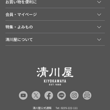
お買い物を便利に
ご利用ガイド
法人様向け特別サービス
お支払いについて
会員・マイページ
季節のカタログを無料でお届け
領収書について
会員登録はこちら
人気のメルマガを読む
送料について
特集・よみもの
会員特典について
店舗・ECポイント共通アプリ
お届けについて
特集・キャンペーン
マイページ
LINEお友だち登録
配達日について
清川屋について
メディア掲載商品
注文履歴
住所を知らなくても贈れるギフト
返品について
清川屋について
レシピ・食べ方
ポイント履歴
お客様相談室
企業サイト
山形ご当地ブログ
お気に入り
ギフト対応（包装・のしについて）
店舗案内
ニュース
レビューを書く
お問い合わせ
採用案内
清川屋のレビューを見る
よくあるご質問（FAQ）
SNS一覧
あんしんの品質保証について（産直品）
メディア情報
品質保証について（通常品）
清川屋公式通販
Tel : 0235-222-111