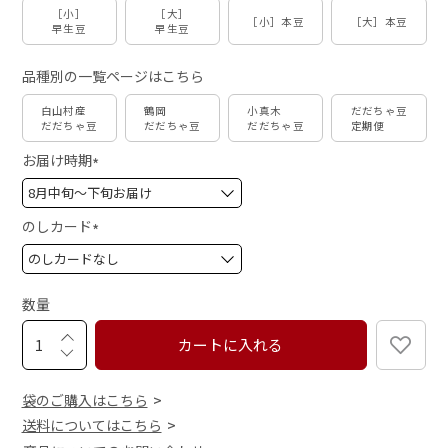
［小］
［大］
［小］本豆
［大］本豆
早生豆
早生豆
品種別の一覧ページはこちら
白山村産
鶴岡
小真木
だだちゃ豆
だだちゃ豆
だだちゃ豆
だだちゃ豆
定期便
お届け時期
(
必
須
のしカード
)
(
必
須
数量
)
カートに入れる
袋のご購入はこちら
送料についてはこちら