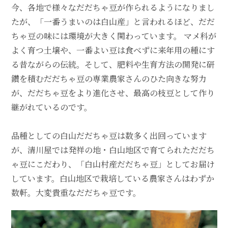
今、各地で様々なだだちゃ豆が作られるようになりまし
たが、「一番うまいのは白山産」と言われるほど、だだ
ちゃ豆の味には環境が大きく関わっています。 マメ科が
よく育つ土壌や、一番よい豆は食べずに来年用の種にす
る昔ながらの伝統。そして、肥料や生育方法の開発に研
鑽を積むだだちゃ豆の専業農家さんのひた向きな努力
が、だだちゃ豆をより進化させ、最高の枝豆として作り
継がれているのです。
品種としての白山だだちゃ豆は数多く出回っています
が、清川屋では発祥の地・白山地区で育てられただだち
ゃ豆にこだわり、「白山村産だだちゃ豆」としてお届け
しています。白山地区で栽培している農家さんはわずか
数軒。大変貴重なだだちゃ豆です。