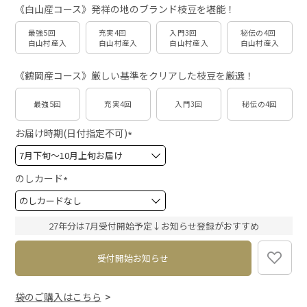
《白山産コース》発祥の地のブランド枝豆を堪能！
最強5回
充実4回
入門3回
秘伝の4回
白山村産入
白山村産入
白山村産入
白山村産入
《鶴岡産コース》厳しい基準をクリアした枝豆を厳選！
最強5回
充実4回
入門3回
秘伝の4回
お届け時期(日付指定不可)
(
必
須
のしカード
)
(
必
須
27年分は7月受付開始予定↓お知らせ登録がおすすめ
)
受付開始お知らせ
袋のご購入はこちら