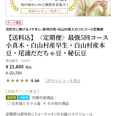
ネット限定
豆好きに捧げるイチオシ、発祥の地・白山村産入のフルコース定期便
【送料込】〈定期便〉最強5回コース
小真木・白山村産早生・白山村産本
豆・尾浦だだちゃ豆・秘伝豆
商品番号
S0692
¥
21,600
税込
¥
22,785
1
5.00
[
216
ポイント進呈 ]
同梱可能商品：
産直便
冷蔵便
日本海ミネラル塩
その他の商品
定期便は産地別に2コース×4つのお届けスケジュール