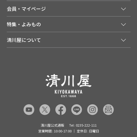
法人様向け特別サービス
お支払いについて
会員・マイページ
季節のカタログを無料でお届け
領収書について
会員登録はこちら
人気のメルマガを読む
送料について
特集・よみもの
会員特典について
店舗・ECポイント共通アプリ
お届けについて
特集・キャンペーン
マイページ
LINEお友だち登録
配達日について
清川屋について
メディア掲載商品
注文履歴
住所を知らなくても贈れるギフト
返品について
清川屋について
レシピ・食べ方
ポイント履歴
お客様相談室
企業サイト
山形ご当地ブログ
お気に入り
ギフト対応（包装・のしについて）
店舗案内
ニュース
レビューを書く
お問い合わせ
採用案内
清川屋のレビューを見る
よくあるご質問（FAQ）
SNS一覧
あんしんの品質保証について（産直品）
メディア情報
品質保証について（通常品）
清川屋公式通販
Tel : 0235-222-111
営業時間 : 10:00-17:00
定休日 : 日曜日