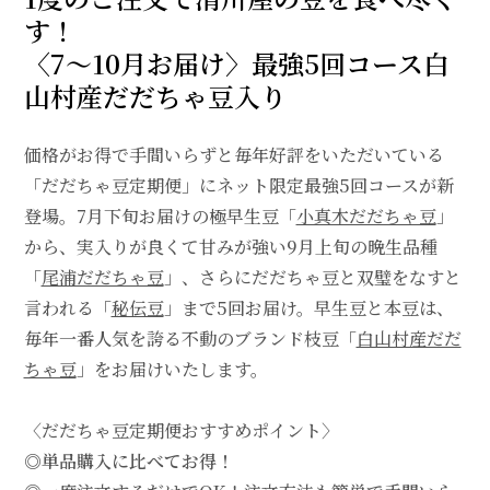
す！
〈7～10月お届け〉最強5回コース白
山村産だだちゃ豆入り
価格がお得で手間いらずと毎年好評をいただいている
「だだちゃ豆定期便」にネット限定最強5回コースが新
登場。7月下旬お届けの極早生豆「
小真木だだちゃ豆
」
から、実入りが良くて甘みが強い9月上旬の晩生品種
「
尾浦だだちゃ豆
」、さらにだだちゃ豆と双璧をなすと
言われる「
秘伝豆
」まで5回お届け。早生豆と本豆は、
毎年一番人気を誇る不動のブランド枝豆「
白山村産だだ
ちゃ豆
」をお届けいたします。
〈だだちゃ豆定期便おすすめポイント〉
◎単品購入に比べてお得！