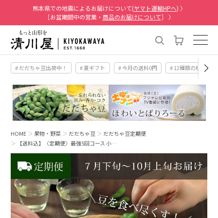
熊本県での地震によるお届けについて(
ヤマト運輸HPへ
) 〉
［お盆期間中の営業・
商品のお届けについて
］ 〉
# だだちゃ豆出荷中！
# 夏ギフト
# 今月の送料0円
# 12種類の桃
HOME
果物・野菜
だだちゃ豆
だだちゃ豆定期便
【送料込】〈定期便〉最強5回コース 小…