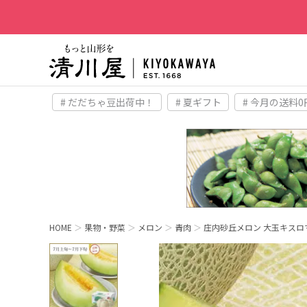
# だだちゃ豆出荷中！
# 夏ギフト
# 今月の送料0
HOME
果物・野菜
メロン
青肉
庄内砂丘メロン 大玉キスロマ