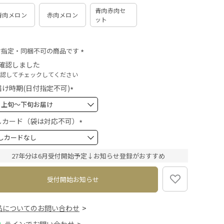
青肉赤肉セ
青肉メロン
赤肉メロン
ット
付指定・同梱不可の商品です
(
確認しました
必
認してチェックしてください
須
届け時期(日付指定不可)
)
(
必
須
しカード（袋は対応不可）
)
(
必
須
27年分は6月受付開始予定↓お知らせ登録がおすすめ
)
受付開始お知らせ
品についてのお問い合わせ