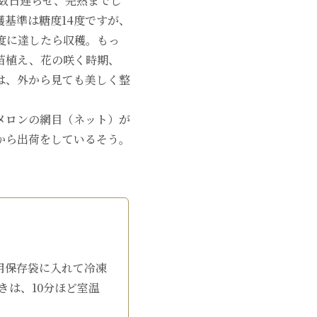
数日遅らせ、完熟までじ
基準は糖度14度ですが、
度に達したら収穫。もっ
苗植え、花の咲く時期、
は、外から見ても美しく整
メロンの網目（ネット）が
から出荷をしているそう。
用保存袋に入れて冷凍
きは、10分ほど室温