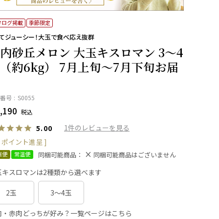
タログ掲載
季節限定
くてジューシー！大玉で食べ応え抜群
内砂丘メロン 大玉キスロマン 3～4
（約6kg） 7月上旬～7月下旬お届
番号
S0055
,190
税込
1
5.00
ポイント進呈 ]
同梱可能商品：
直便
常温便
同梱可能商品はございません
玉キスロマンは2種類から選べます
2玉
3～4玉
肉・赤肉どっちが好み？一覧ページはこちら