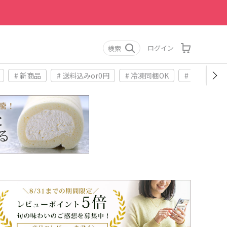
ログイン
検索
# 新商品
# 送料込みor0円
# 冷凍同梱OK
# お土産