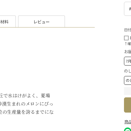
原材料
レビュー
日
↑確
お
の
丘で水はけがよく、夏場
砂漠生まれのメロンにぴっ
位の生産量を誇るまでにな
商