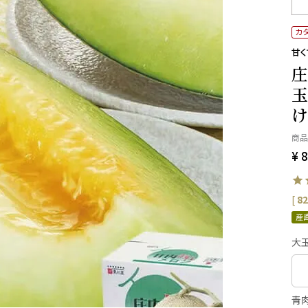
カ
甘
庄
玉
け
商品
¥
8
[
82
産
大
青