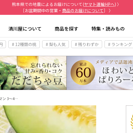
熊本県での地震によるお届けについて(
ヤマト運輸HPへ
) 〉
［お盆期間中の営業・
商品のお届けについて
］ 〉
清川屋について
商品を探す
特集・読みもの
円
# 12種類の桃
# 梨も人気
# 残りわずか
# ランキング
ン 3～4…