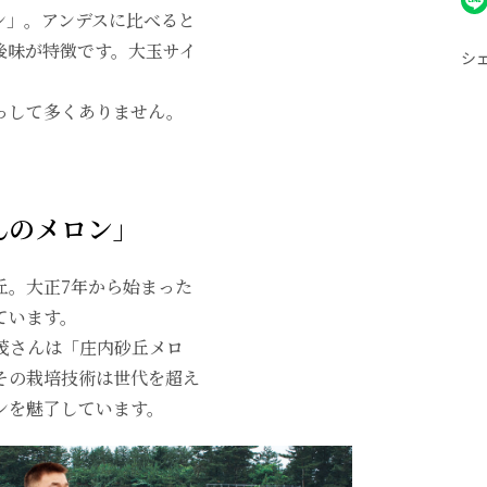
ン」。アンデスに比べると
後味が特徴です。大玉サイ
シ
っして多くありません。
んのメロン」
丘。大正7年から始まった
ています。
茂さんは「庄内砂丘メロ
その栽培技術は世代を超え
ンを魅了しています。