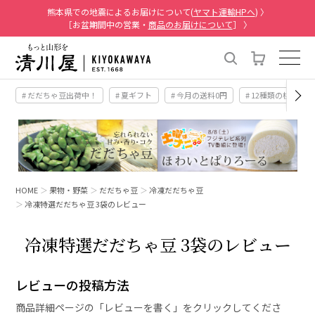
熊本県での地震によるお届けについて(
ヤマト運輸HPへ
) 〉
［お盆期間中の営業・
商品のお届けについて
］ 〉
# だだちゃ豆出荷中！
# 夏ギフト
# 今月の送料0円
# 12種類の桃
HOME
果物・野菜
だだちゃ豆
冷凍だだちゃ豆
冷凍特選だだちゃ豆 3袋のレビュー
冷凍特選だだちゃ豆 3袋のレビュー
レビューの投稿方法
商品詳細ページの「レビューを書く」をクリックしてくださ