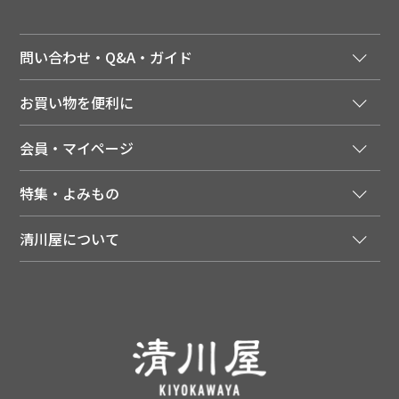
問い合わせ・Q&A・ガイド
ご注文窓口
お買い物を便利に
ご利用ガイド
法人様向け特別サービス
お支払いについて
会員・マイページ
季節のカタログを無料でお届け
領収書について
会員登録はこちら
人気のメルマガを読む
送料について
特集・よみもの
会員特典について
店舗・ECポイント共通アプリ
お届けについて
特集・キャンペーン
マイページ
LINEお友だち登録
配達日について
清川屋について
メディア掲載商品
注文履歴
住所を知らなくても贈れるギフト
返品について
清川屋について
レシピ・食べ方
ポイント履歴
お客様相談室
企業サイト
山形ご当地ブログ
お気に入り
ギフト対応（包装・のしについて）
店舗案内
ニュース
レビューを書く
お問い合わせ
採用案内
清川屋のレビューを見る
よくあるご質問（FAQ）
SNS一覧
あんしんの品質保証について（産直品）
メディア情報