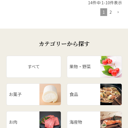
14
件中
1
-
10
件表示
1
2
カテゴリーから探す
すべて
果物・野菜
お菓子
食品
お肉
海産物