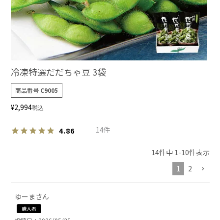
冷凍特選だだちゃ豆 3袋
商品番号
C9005
¥
2,994
税込
14
4.86
14
件中
1
-
10
件表示
1
2
ゆーま
購入者