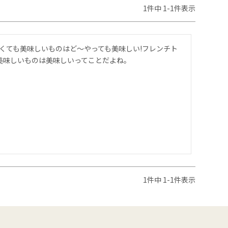
1
件中
1
-
1
件表示
くても美味しいものはど〜やっても美味しい!フレンチト
美味しいものは美味しいってことだよね。
1
件中
1
-
1
件表示