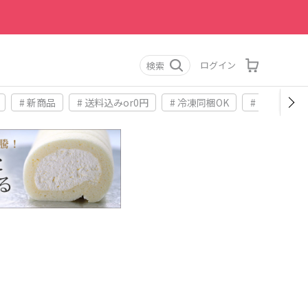
ログイン
検索
# 新商品
# 送料込みor0円
# 冷凍同梱OK
# お土産