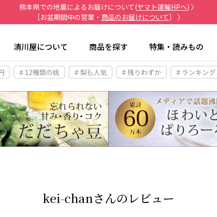
熊本県での地震によるお届けについて(
ヤマト運輸HPへ
) 〉
［お盆期間中の営業・
商品のお届けについて
］ 〉
清川屋について
商品を探す
特集・読みもの
円
# 12種類の桃
# 梨も人気
# 残りわずか
# ランキング
kei-chanさんのレビュー