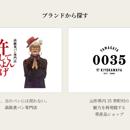
ブランドから探す
う、元のパンには戻れない。
山形県内 35 市町村の
高級食パン専門店
魅力を再発掘する
県産品ショップ