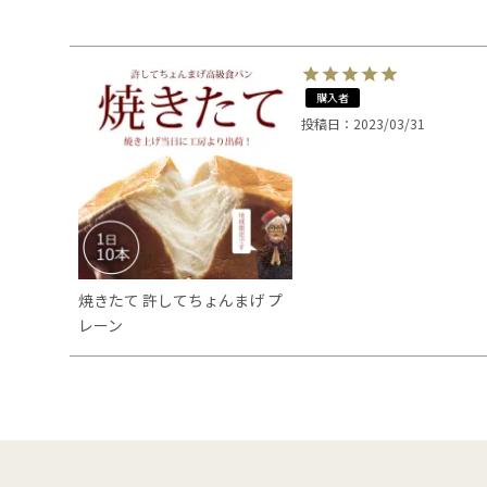
購入者
投稿日
2023/03/31
焼きたて 許してちょんまげ プ
レーン