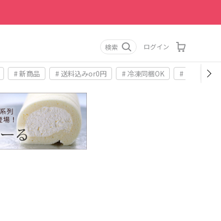
ログイン
検索
# 新商品
# 送料込みor0円
# 冷凍同梱OK
# お土産