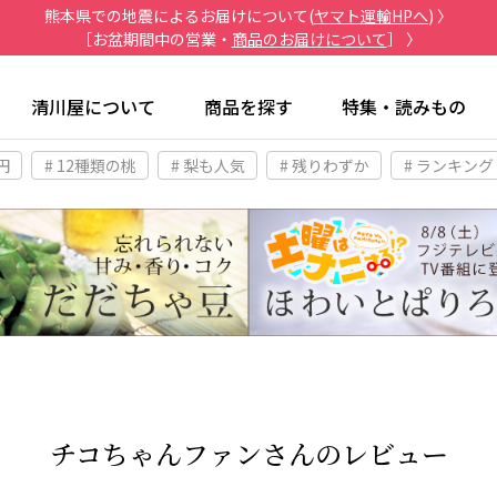
熊本県での地震によるお届けについて(
ヤマト運輸HPへ
) 〉
［お盆期間中の営業・
商品のお届けについて
］ 〉
清川屋について
商品を探す
特集・読みもの
円
# 12種類の桃
# 梨も人気
# 残りわずか
# ランキング
チコちゃんファンさんのレビュー