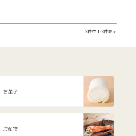
8
件中
1
-
8
件表示
お菓子
海産物