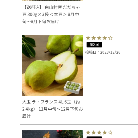
【送料込】 白山村産 だだちゃ
豆 300g×3袋 ＜本豆＞ 8月中
旬～8月下旬お届け
購入者
投稿日
2023/12/26
大玉 ラ・フランス 4L 6玉（約
2.4kg） 11月中旬～12月下旬お
届け