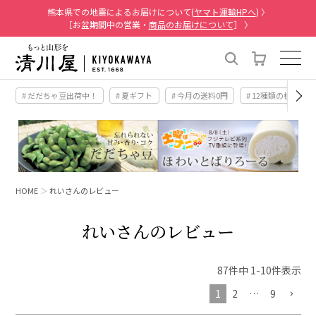
熊本県での地震によるお届けについて(
ヤマト運輸HPへ
) 〉
［お盆期間中の営業・
商品のお届けについて
］ 〉
# だだちゃ豆出荷中！
# 夏ギフト
# 今月の送料0円
# 12種類の桃
HOME
れいさんのレビュー
れいさんのレビュー
87
件中
1
-
10
件表示
1
2
…
9