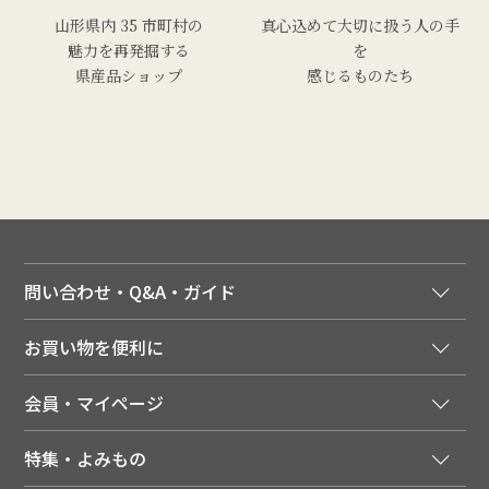
山形県内 35 市町村の
真心込めて大切に扱う人の手
魅力を再発掘する
を
県産品ショップ
感じるものたち
問い合わせ・Q&A・ガイド
ご注文窓口
お買い物を便利に
ご利用ガイド
法人様向け特別サービス
お支払いについて
会員・マイページ
季節のカタログを無料でお届け
領収書について
会員登録はこちら
人気のメルマガを読む
送料について
特集・よみもの
会員特典について
店舗・ECポイント共通アプリ
お届けについて