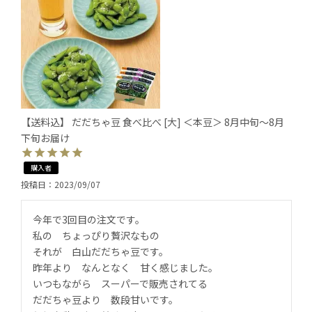
【送料込】 だだちゃ豆 食べ比べ [大] ＜本豆＞ 8月中旬～8月
下旬お届け
購入者
投稿日
2023/09/07
今年で3回目の注文です。

私の　ちょっぴり贅沢なもの

それが　白山だだちゃ豆です。

昨年より　なんとなく　甘く感じました。

いつもながら　スーパーで販売されてる

だだちゃ豆より　数段甘いです。
