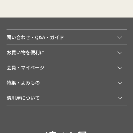
問い合わせ・Q&A・ガイド
ご注文窓口
お買い物を便利に
ご利用ガイド
法人様向け特別サービス
お支払いについて
会員・マイページ
季節のカタログを無料でお届け
領収書について
会員登録はこちら
人気のメルマガを読む
送料について
特集・よみもの
会員特典について
店舗・ECポイント共通アプリ
お届けについて
特集・キャンペーン
マイページ
LINEお友だち登録
配達日について
清川屋について
メディア掲載商品
注文履歴
住所を知らなくても贈れるギフト
返品について
清川屋について
レシピ・食べ方
ポイント履歴
お客様相談室
企業サイト
山形ご当地ブログ
お気に入り
ギフト対応（包装・のしについて）
店舗案内
ニュース
レビューを書く
お問い合わせ
採用案内