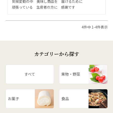
気候変動の中　美味し商品を　届けるために

頑張っている　生産者の方に　感謝です
4
件中
1
-
4
件表示
カテゴリーから探す
すべて
果物・野菜
お菓子
食品