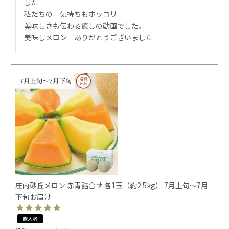
した

私たちの　気持ちもホッコリ　

美味しさも伝わる癒しの動画でした。

美味しメロン　ありがとうございました
庄内砂丘メロン 赤青詰合せ 各1玉（約2.5kg） 7月上旬～7月
下旬お届け
購入者