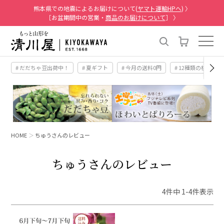
熊本県での地震によるお届けについて(
ヤマト運輸HPへ
) 〉
［お盆期間中の営業・
商品のお届けについて
］ 〉
# だだちゃ豆出荷中！
# 夏ギフト
# 今月の送料0円
# 12種類の桃
HOME
ちゅうさんのレビュー
ちゅうさんのレビュー
4
件中
1
-
4
件表示