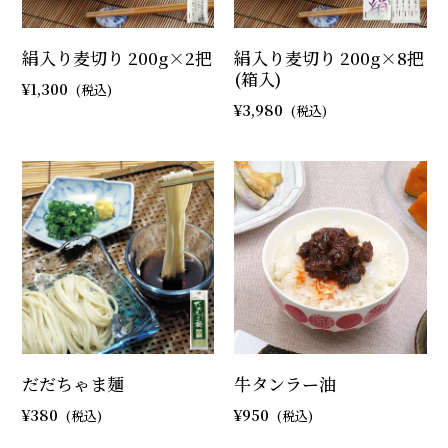
絹入り麦切り 200g×2把
絹入り麦切り 200g×8把
(箱入)
1,300
3,980
だだちゃま麺
牛タンラー油
380
950