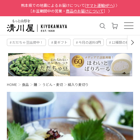
熊本県での地震によるお届けについて(
ヤマト運輸HPへ
) 〉
［お盆期間中の営業・
商品のお届けについて
］ 〉
# だだちゃ豆出荷中！
# 夏ギフト
# 今月の送料0円
# 12種類の桃
HOME
食品
麺
うどん・麦切
絹入り麦切り