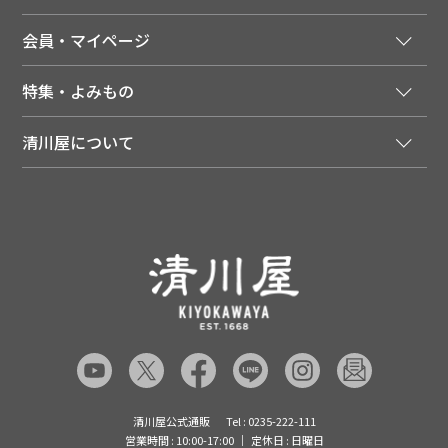
ご利用ガイド
法人様向け特別サービス
お支払いについて
会員・マイページ
季節のカタログを無料でお届け
領収書について
会員登録はこちら
人気のメルマガを読む
送料について
特集・よみもの
会員特典について
店舗・ECポイント共通アプリ
お届けについて
特集・キャンペーン
マイページ
LINEお友だち登録
配達日について
清川屋について
メディア掲載商品
注文履歴
住所を知らなくても贈れるギフト
返品について
清川屋について
レシピ・食べ方
ポイント履歴
お客様相談室
企業サイト
山形ご当地ブログ
お気に入り
ギフト対応（包装・のしについて）
店舗案内
ニュース
レビューを書く
お問い合わせ
採用案内
清川屋のレビューを見る
よくあるご質問（FAQ）
SNS一覧
あんしんの品質保証について（産直品）
メディア情報
品質保証について（通常品）
清川屋公式通販
Tel : 0235-222-111
営業時間 : 10:00-17:00
定休日 : 日曜日