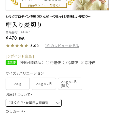
シルクプロテインを練り込んだ ～ツルッ！と美味しい麦切り～
絹入り麦切り
商品番号
A1667
¥
470
税込
1
5.00
[
5
ポイント進呈 ]
同梱可能商品：
常温便
冷蔵便
冷凍便
常温便
サイズ / バリエーション
200g×8把
200g
200g×2把
(箱入)
お届けについて
(
必
須
のしカード