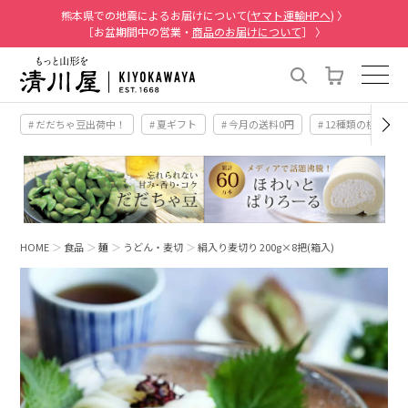
熊本県での地震によるお届けについて(
ヤマト運輸HPへ
) 〉
［お盆期間中の営業・
商品のお届けについて
］ 〉
# だだちゃ豆出荷中！
# 夏ギフト
# 今月の送料0円
# 12種類の桃
HOME
食品
麺
うどん・麦切
絹入り麦切り 200g×8把(箱入)