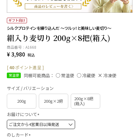
ギフト向け
シルクプロテインを練り込んだ ～ツルッ！と美味しい麦切り～
絹入り麦切り 200g×8把(箱入)
商品番号
A1668
¥
3,980
税込
[
40
ポイント進呈 ]
同梱可能商品：
常温便
冷蔵便
冷凍便
常温便
サイズ / バリエーション
200g×8把
200g
200g×2把
(箱入)
お届けについて
(
必
須
のしカード