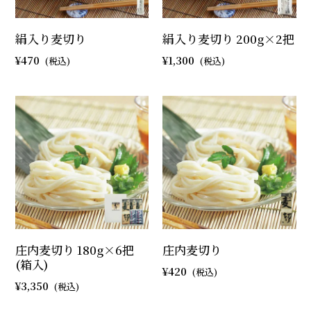
絹入り麦切り
絹入り麦切り 200g×2把
470
1,300
庄内麦切り 180g×6把
庄内麦切り
(箱入)
420
3,350