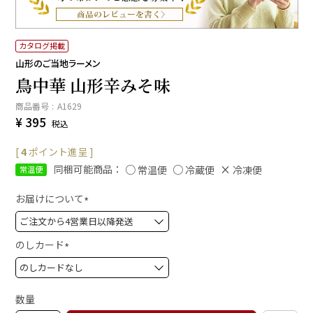
カタログ掲載
山形のご当地ラーメン
鳥中華 山形辛みそ味
商品番号
A1629
¥
395
税込
[
4
ポイント進呈 ]
同梱可能商品：
常温便
冷蔵便
冷凍便
常温便
お届けについて
(
必
須
のしカード
)
(
必
須
数量
)