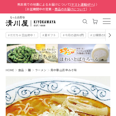
熊本県での地震によるお届けについて(
ヤマト運輸HPへ
) 〉
［お盆期間中の営業・
商品のお届けについて
］ 〉
# だだちゃ豆出荷中！
# 夏ギフト
# 今月の送料0円
# 12種類の桃
HOME
食品
麺
ラーメン
鳥中華 山形辛みそ味