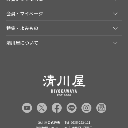
ご利用ガイド
法人様向け特別サービス
お支払いについて
会員・マイページ
季節のカタログを無料でお届け
領収書について
会員登録はこちら
人気のメルマガを読む
送料について
特集・よみもの
会員特典について
店舗・ECポイント共通アプリ
お届けについて
特集・キャンペーン
マイページ
LINEお友だち登録
配達日について
清川屋について
メディア掲載商品
注文履歴
住所を知らなくても贈れるギフト
返品について
清川屋について
レシピ・食べ方
ポイント履歴
お客様相談室
企業サイト
山形ご当地ブログ
お気に入り
ギフト対応（包装・のしについて）
店舗案内
ニュース
レビューを書く
お問い合わせ
採用案内
清川屋のレビューを見る
よくあるご質問（FAQ）
SNS一覧
あんしんの品質保証について（産直品）
メディア情報
品質保証について（通常品）
清川屋公式通販
Tel : 0235-222-111
営業時間 : 10:00-17:00
定休日 : 日曜日