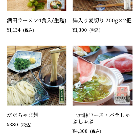
酒田ラーメン4食入(生麺)
絹入り麦切り 200g×2把
1,134
1,300
だだちゃま麺
三元豚ロース・バラしゃ
ぶしゃぶ
380
4,300