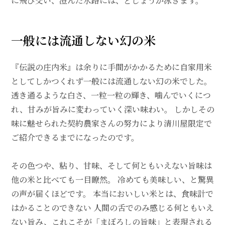
に飛び交い、澄んだ水路には、どじょうが泳ぎます。
一般には流通しない幻の米
『伝説の庄内米』は余りに手間がかかるために自家用米
としてしかつくれず一般には流通しない幻の米でした。
透き通るような白さ、一粒一粒の輝き、噛んでいくにつ
れ、甘みが旨みに変わっていく深い味わい。 しかしその
味に魅せられた契約農家さんの努力により清川屋限定で
ご紹介できるまでになったのです。
その色つや、粘り、甘味、そして何ともいえない旨味は
他の米と比べても一目瞭然。 冷めても美味しい、と驚異
の声が届くほどです。 本当においしい米とは、食味計で
はかることのできない 人間の舌でのみ感じる何ともいえ
ない旨み、これこそが「まぼろしの旨味」と表現される