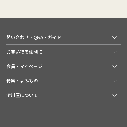
問い合わせ・Q&A・ガイド
ご注文窓口
お買い物を便利に
ご利用ガイド
法人様向け特別サービス
お支払いについて
会員・マイページ
季節のカタログを無料でお届け
領収書について
会員登録はこちら
人気のメルマガを読む
送料について
特集・よみもの
会員特典について
店舗・ECポイント共通アプリ
お届けについて
特集・キャンペーン
マイページ
LINEお友だち登録
配達日について
清川屋について
メディア掲載商品
注文履歴
住所を知らなくても贈れるギフト
返品について
清川屋について
レシピ・食べ方
ポイント履歴
お客様相談室
企業サイト
山形ご当地ブログ
お気に入り
ギフト対応（包装・のしについて）
店舗案内
ニュース
レビューを書く
お問い合わせ