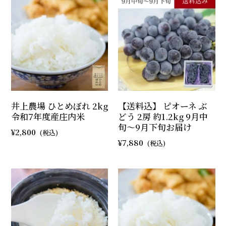
井上農場 ひとめぼれ 2kg
【送料込】 ピオーネ ぶ
令和7年度産庄内米
どう 2房 約1.2kg 9月中
旬～9月下旬お届け
2,800
7,880