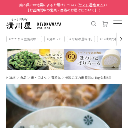
熊本県での地震によるお届けについて(
ヤマト運輸HPへ
) 〉
［お盆期間中の営業・
商品のお届けについて
］ 〉
# だだちゃ豆出荷中！
# 夏ギフト
# 今月の送料0円
# 12種類の桃
HOME
食品
米・ごはん
雪若丸
伝説の庄内米 雪若丸 1kg 令和7年…