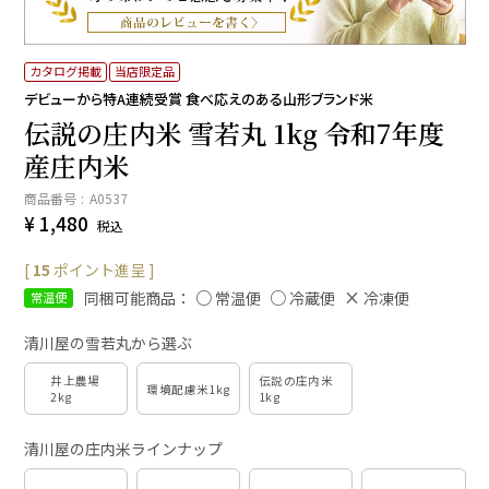
カタログ掲載
当店限定品
デビューから特A連続受賞 食べ応えのある山形ブランド米
伝説の庄内米 雪若丸 1kg 令和7年度
産庄内米
商品番号
A0537
¥
1,480
税込
[
15
ポイント進呈 ]
同梱可能商品：
常温便
冷蔵便
冷凍便
常温便
清川屋の雪若丸から選ぶ
井上農場
伝説の庄内米
環境配慮米1kg
2kg
1kg
清川屋の庄内米ラインナップ