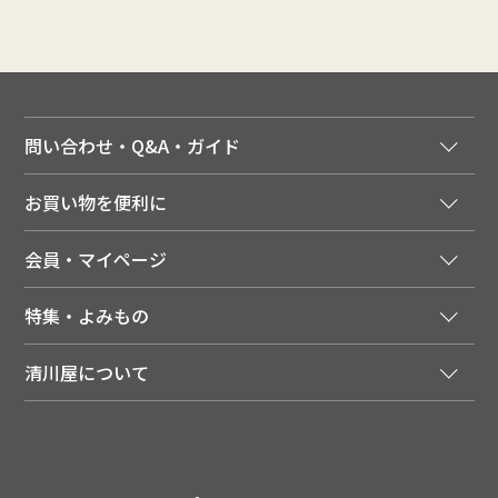
問い合わせ・Q&A・ガイド
ご注文窓口
お買い物を便利に
ご利用ガイド
法人様向け特別サービス
お支払いについて
会員・マイページ
季節のカタログを無料でお届け
領収書について
会員登録はこちら
人気のメルマガを読む
送料について
特集・よみもの
会員特典について
店舗・ECポイント共通アプリ
お届けについて
特集・キャンペーン
マイページ
LINEお友だち登録
配達日について
清川屋について
メディア掲載商品
注文履歴
住所を知らなくても贈れるギフト
返品について
清川屋について
レシピ・食べ方
ポイント履歴
お客様相談室
企業サイト
山形ご当地ブログ
お気に入り
ギフト対応（包装・のしについて）
店舗案内
ニュース
レビューを書く
お問い合わせ