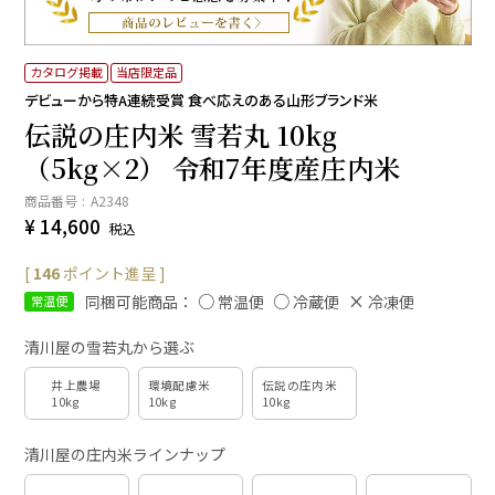
カタログ掲載
当店限定品
デビューから特A連続受賞 食べ応えのある山形ブランド米
伝説の庄内米 雪若丸 10kg
（5kg×2） 令和7年度産庄内米
商品番号
A2348
¥
14,600
税込
[
146
ポイント進呈 ]
同梱可能商品：
常温便
冷蔵便
冷凍便
常温便
清川屋の雪若丸から選ぶ
井上農場
環境配慮米
伝説の庄内米
10kg
10kg
10kg
清川屋の庄内米ラインナップ