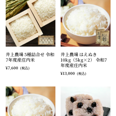
井上農場 5種詰合せ 令和
井上農場 はえぬき
7年度産庄内米
10kg（5kg×2） 令和7
年度産庄内米
7,600
13,000