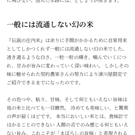
に飛び交い、澄んだ水路には、どじょうが泳ぎます。
一般には流通しない幻の米
『伝説の庄内米』は余りに手間がかかるために自家用米
としてしかつくれず一般には流通しない幻の米でした。
透き通るような白さ、一粒一粒の輝き、噛んでいくにつ
れ、甘みが旨みに変わっていく深い味わい。 しかしその
味に魅せられた契約農家さんの努力により清川屋限定で
ご紹介できるまでになったのです。
その色つや、粘り、甘味、そして何ともいえない旨味は
他の米と比べても一目瞭然。 冷めても美味しい、と驚異
の声が届くほどです。 本当においしい米とは、食味計で
はかることのできない 人間の舌でのみ感じる何ともいえ
ない旨み、これこそが「まぼろしの旨味」と表現される