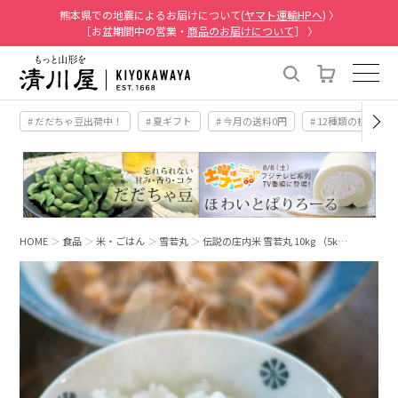
熊本県での地震によるお届けについて(
ヤマト運輸HPへ
) 〉
［お盆期間中の営業・
商品のお届けについて
］ 〉
# だだちゃ豆出荷中！
# 夏ギフト
# 今月の送料0円
# 12種類の桃
HOME
食品
米・ごはん
雪若丸
伝説の庄内米 雪若丸 10kg （5k…