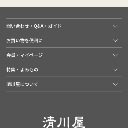
問い合わせ・Q&A・ガイド
ご注文窓口
お買い物を便利に
ご利用ガイド
法人様向け特別サービス
お支払いについて
会員・マイページ
季節のカタログを無料でお届け
領収書について
会員登録はこちら
人気のメルマガを読む
送料について
特集・よみもの
会員特典について
店舗・ECポイント共通アプリ
お届けについて
特集・キャンペーン
マイページ
LINEお友だち登録
配達日について
清川屋について
メディア掲載商品
注文履歴
住所を知らなくても贈れるギフト
返品について
清川屋について
レシピ・食べ方
ポイント履歴
お客様相談室
企業サイト
山形ご当地ブログ
お気に入り
ギフト対応（包装・のしについて）
店舗案内
ニュース
レビューを書く
お問い合わせ
採用案内
清川屋のレビューを見る
よくあるご質問（FAQ）
SNS一覧