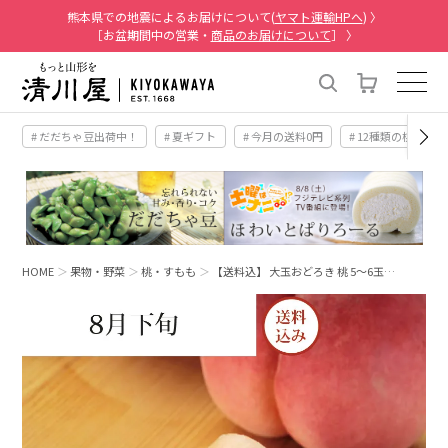
熊本県での地震によるお届けについて(
ヤマト運輸HPへ
) 〉
［お盆期間中の営業・
商品のお届けについて
］ 〉
# だだちゃ豆出荷中！
# 夏ギフト
# 今月の送料0円
# 12種類の桃
HOME
果物・野菜
桃・すもも
【送料込】 大玉おどろき 桃 5～6玉…