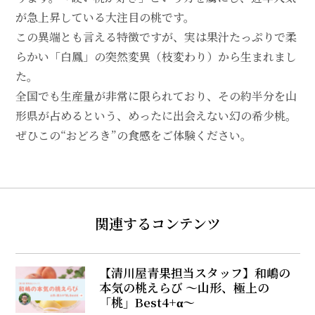
が急上昇している大注目の桃です。
この異端とも言える特徴ですが、実は果汁たっぷりで柔
らかい「白鳳」の突然変異（枝変わり）から生まれまし
た。
全国でも生産量が非常に限られており、その約半分を山
形県が占めるという、めったに出会えない幻の希少桃。
ぜひこの“おどろき”の食感をご体験ください。
関連するコンテンツ
【清川屋青果担当スタッフ】和嶋の
本気の桃えらび ～山形、極上の
「桃」Best4+α～