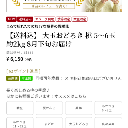
NEW
送料込み
カタログ掲載
季節限定
数量限定
まるで採れたての柿！？な桃界の異端児
【送料込】 大玉おどろき 桃 5～6玉
約2kg 8月下旬お届け
商品番号
S1339
¥
6,150
税込
[
62
ポイント進呈 ]
同梱可能商品：
同梱可能商品はございません
産直便
常温便
長く楽しめる桃の季節♪
ほかにも種類ございます！オススメはこちら
あかつき
暁星
夏かんろ
美郷
6～8玉
あかつき
まどか
大玉おどろき
真の果実
11～12玉