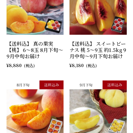
【送料込】 真の果実
【送料込】 スイートビー
【桃】 6～8玉 8月下旬～
ナス 桃 5～9玉 約1.5kg 9
9月中旬お届け
月中旬～9月下旬お届け
8,880
8,180