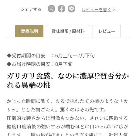
シェアする
レビューを書く
商品説明
賞味期限 / 原材料
レビュー
◆受付期間の目安 ：6月上旬～7月下旬
◆お届け時期の目安：8月下旬
ガリガリ食感、なのに濃厚!?賛否分か
れる異端の桃
かじった瞬間に響く、まるで採れたての柿のような「カ
リッ」とした歯ごたえ。驚くのはその先です。
圧倒的な硬さからは想像もつかない、メロンに匹敵する
糖度14度前後の強い甘みが噛むほどに口いっぱいに広が
ります。「硬い桃が好き」という方を虜にし、近年人気