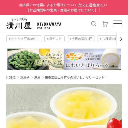
熊本県での地震によるお届けについて(
ヤマト運輸HPへ
) 〉
［お盆期間中の営業・
商品のお届けについて
］ 〉
# だだちゃ豆出荷中！
# 夏ギフト
# 今月の送料0円
# 12種類の桃
HOME
お菓子
涼菓
果樹王国山形育ちのおいしいゼリーセット…