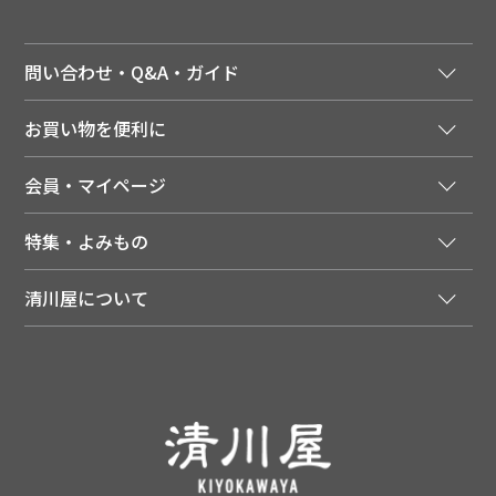
問い合わせ・Q&A・ガイド
ご注文窓口
お買い物を便利に
ご利用ガイド
法人様向け特別サービス
お支払いについて
会員・マイページ
季節のカタログを無料でお届け
領収書について
会員登録はこちら
人気のメルマガを読む
送料について
特集・よみもの
会員特典について
店舗・ECポイント共通アプリ
お届けについて
特集・キャンペーン
マイページ
LINEお友だち登録
配達日について
清川屋について
メディア掲載商品
注文履歴
住所を知らなくても贈れるギフト
返品について
清川屋について
レシピ・食べ方
ポイント履歴
お客様相談室
企業サイト
山形ご当地ブログ
お気に入り
ギフト対応（包装・のしについて）
店舗案内
ニュース
レビューを書く
お問い合わせ
採用案内
清川屋のレビューを見る
よくあるご質問（FAQ）
SNS一覧
あんしんの品質保証について（産直品）
メディア情報