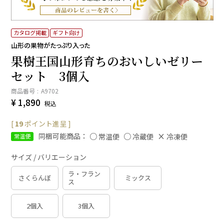
カタログ掲載
ギフト向け
山形の果物がたっぷり入った
果樹王国山形育ちのおいしいゼリー
セット 3個入
商品番号
A9702
¥
1,890
税込
[
19
ポイント進呈 ]
同梱可能商品：
常温便
冷蔵便
冷凍便
常温便
サイズ / バリエーション
ラ・フラン
さくらんぼ
ミックス
ス
2個入
3個入