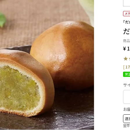
メ
「だ
だ
商品
¥
1
[
17
常
サイ
お
翌平