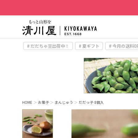
# だだちゃ豆出荷中！
# 夏ギフト
# 今月の送料0
HOME
お菓子
まんじゅう
だだっ子 8個入