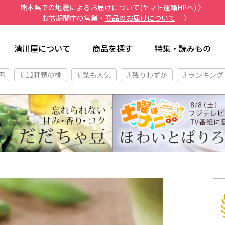
熊本県での地震によるお届けについて(
ヤマト運輸HPへ
) 〉
［お盆期間中の営業・
商品のお届けについて
］ 〉
清川屋について
商品を探す
特集・読みもの
円
# 12種類の桃
# 梨も人気
# 残りわずか
# ランキング