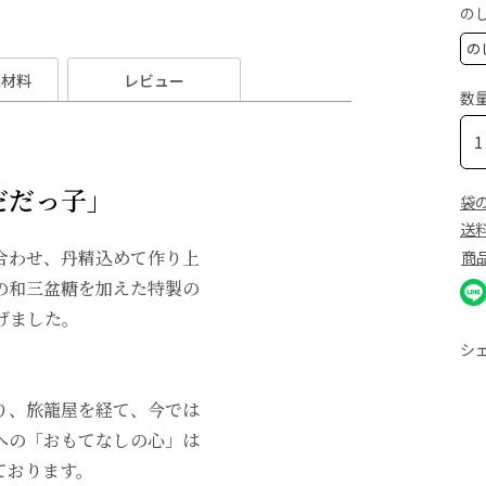
の
原材料
レビュー
数
だだっ子」
袋
送
合わせ、丹精込めて作り上
商
の和三盆糖を加えた特製の
げました。
シ
り、旅籠屋を経て、今では
への「おもてなしの心」は
ております。