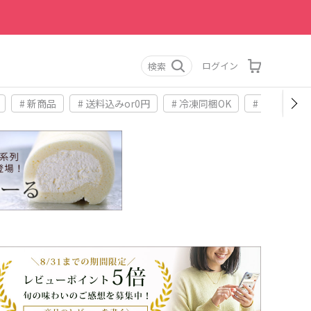
ログイン
検索
# 新商品
# 送料込みor0円
# 冷凍同梱OK
# お土産