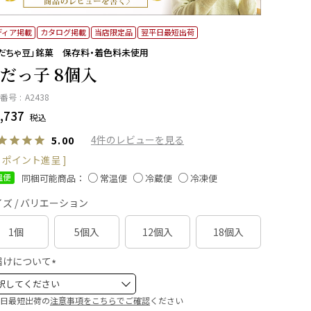
ディア掲載
カタログ掲載
当店限定品
翌平日最短出荷
だちゃ豆」銘菓 保存料・着色料未使用
だっ子 8個入
番号
A2438
,737
税込
4
5.00
ポイント進呈 ]
同梱可能商品：
温便
常温便
冷蔵便
冷凍便
ズ / バリエーション
1個
5個入
12個入
18個入
届けについて
(
必
日最短出荷の
注意事項をこちらでご確認
ください
須