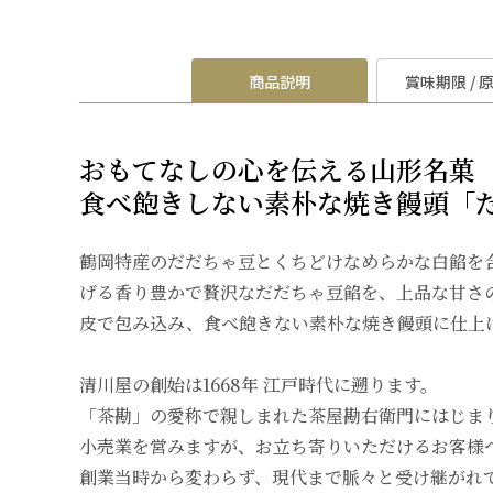
商品説明
賞味期限 / 
おもてなしの心を伝える山形名菓
食べ飽きしない素朴な焼き饅頭「
鶴岡特産のだだちゃ豆とくちどけなめらかな白餡を
げる香り豊かで贅沢なだだちゃ豆餡を、上品な甘さ
皮で包み込み、食べ飽きない素朴な焼き饅頭に仕上
清川屋の創始は1668年 江戸時代に遡ります。
「茶勘」の愛称で親しまれた茶屋勘右衛門にはじま
小売業を営みますが、お立ち寄りいただけるお客様
創業当時から変わらず、現代まで脈々と受け継がれ