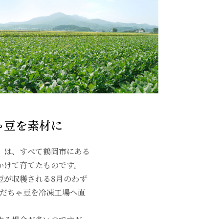
ゃ豆を素材に
」は、すべて鶴岡市にある
かけて育てたものです。
豆が収穫される8月のわず
だだちゃ豆を冷凍工場へ直
。