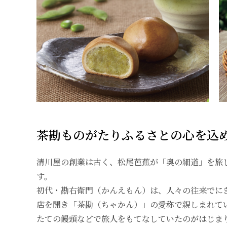
茶勘ものがたり――ふるさとの心を込
清川屋の創業は古く、松尾芭蕉が「奥の細道」を旅
す。
初代・勘右衛門（かんえもん）は、人々の往来でに
店を開き「茶勘（ちゃかん）」の愛称で親しまれて
たての饅頭などで旅人をもてなしていたのがはじま