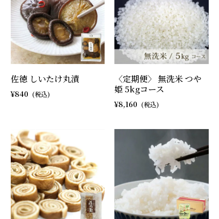
佐徳 しいたけ丸漬
〈定期便〉 無洗米 つや
姫 5kgコース
840
8,160