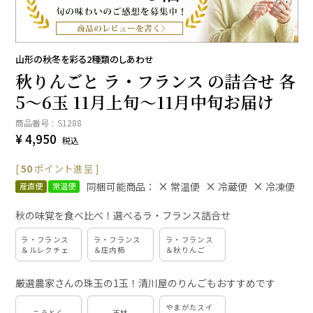
山形の秋冬を彩る2種類のしあわせ
秋りんごと ラ・フランス の詰合せ 各
5～6玉 11月上旬～11月中旬お届け
商品番号
S1288
¥
4,950
税込
[
50
ポイント進呈 ]
同梱可能商品：
常温便
冷蔵便
冷凍便
産直便
常温便
秋の味覚を食べ比べ！選べるラ・フランス詰合せ
ラ・フランス
ラ・フランス
ラ・フランス
＆ルレクチェ
＆庄内柿
＆秋りんご
厳選農家さんの珠玉の1玉！清川屋のりんごもおすすめです
やまがたスイ
こうとく
王林