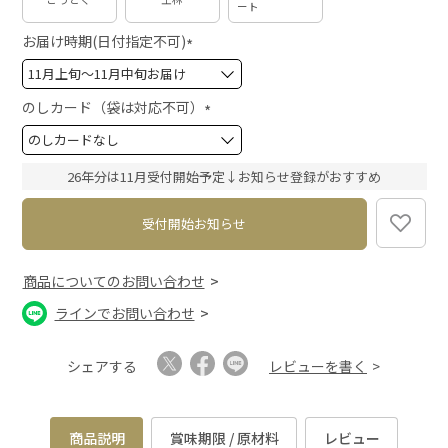
ート
お届け時期(日付指定不可)
(
必
須
のしカード（袋は対応不可）
)
(
必
須
26年分は11月受付開始予定↓お知らせ登録がおすすめ
)
受付開始お知らせ
商品についてのお問い合わせ
ラインでお問い合わせ
シェアする
レビューを書く
商品説明
賞味期限 / 原材料
レビュー