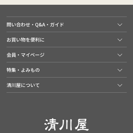
問い合わせ・Q&A・ガイド
ご注文窓口
お買い物を便利に
ご利用ガイド
法人様向け特別サービス
お支払いについて
会員・マイページ
季節のカタログを無料でお届け
領収書について
会員登録はこちら
人気のメルマガを読む
送料について
特集・よみもの
会員特典について
店舗・ECポイント共通アプリ
お届けについて
特集・キャンペーン
マイページ
LINEお友だち登録
配達日について
清川屋について
メディア掲載商品
注文履歴
住所を知らなくても贈れるギフト
返品について
清川屋について
レシピ・食べ方
ポイント履歴
お客様相談室
企業サイト
山形ご当地ブログ
お気に入り
ギフト対応（包装・のしについて）
店舗案内
ニュース
レビューを書く
お問い合わせ
採用案内
清川屋のレビューを見る
よくあるご質問（FAQ）
SNS一覧
あんしんの品質保証について（産直品）