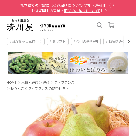
熊本県での地震によるお届けについて(
ヤマト運輸HPへ
) 〉
［お盆期間中の営業・
商品のお届けについて
］ 〉
# だだちゃ豆出荷中！
# 夏ギフト
# 今月の送料0円
# 12種類の桃
HOME
果物・野菜
洋梨
ラ・フランス
秋りんごと ラ・フランス の詰合せ 各…