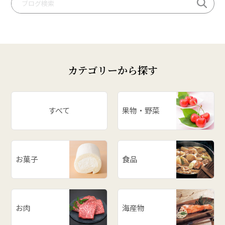
# 桃
# いも煮
# 庄内柿
# お米
カテゴリーから探す
# ぶどう
# スイカ
# パワースポット
すべて
果物・野菜
# アスパラ
# ががちゃおこわ
# 漬物
お菓子
食品
# だだっ子
# 和梨
# 山形の思い出
# メロン
お肉
海産物
# お餅