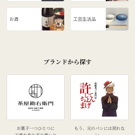
# ラーメン
# ご飯のお供
お酒
工芸生活品
# 柿
# あじまん
# 玉こんにゃく
# 奥田政行
ブランドから探す
# どんがら汁
# ずんだ
# どんどん焼
# クリスマス
# 干し柿
# 孟宗汁
# こころづくし山形
# 雲ショコラロール
お菓子一つひとつに
もう、元のパンには戻れな
# 西洋葡萄