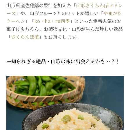
山形県産佐藤錦の果汁を加えた「
山形さくらんぼマドレ
ーヌ
」や、山形フルーツとのセットが嬉しい「
やまがた
クーヘン
」「
ko・ha・ru四季
」といった定番人気のお
菓子はもちろん、お漬物文化・山形が生んだ珍しい逸品
「
さくらんぼ漬
」もお持ちします。
🫛知られざる絶品・山形の味に出会えるかも…？！