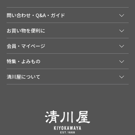
問い合わせ・Q&A・ガイド
ご注文窓口
お買い物を便利に
ご利用ガイド
法人様向け特別サービス
お支払いについて
会員・マイページ
季節のカタログを無料でお届け
領収書について
会員登録はこちら
人気のメルマガを読む
送料について
特集・よみもの
会員特典について
店舗・ECポイント共通アプリ
お届けについて
特集・キャンペーン
マイページ
LINEお友だち登録
配達日について
清川屋について
メディア掲載商品
注文履歴
住所を知らなくても贈れるギフト
返品について
清川屋について
レシピ・食べ方
ポイント履歴
お客様相談室
企業サイト
山形ご当地ブログ
お気に入り
ギフト対応（包装・のしについて）
店舗案内
ニュース
レビューを書く
お問い合わせ
採用案内
清川屋のレビューを見る
よくあるご質問（FAQ）
SNS一覧
あんしんの品質保証について（産直品）
メディア情報
品質保証について（通常品）