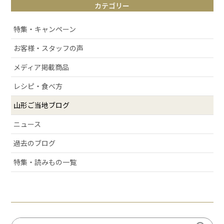
カテゴリー
# お取り寄せ
# アルケッチァーノ
特集・キャンペーン
# 清スタが語るこの商品のここが好き
お客様・スタッフの声
# ラフランス
メディア掲載商品
# 庄内弁
# お酒
レシピ・食べ方
# おせち
山形ご当地ブログ
# 絶景スポット
ニュース
# 洋梨
過去のブログ
# 許してちょんまげ
# ミ・キュイ
特集・読みもの一覧
# いちご
# りんご
# だだっパイ
# 手づくり笹巻