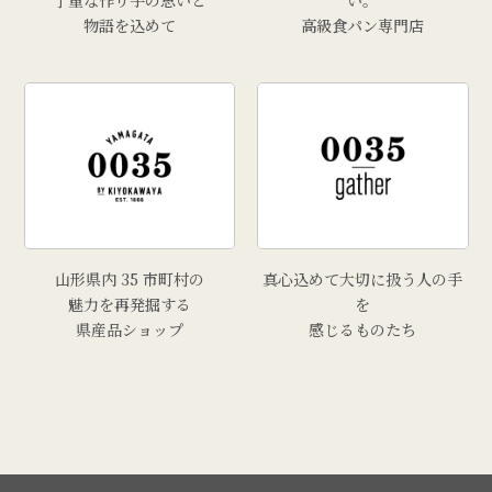
丁重な作り手の思いと
い。
物語を込めて
高級食パン専門店
# 手工芸品
# 牡蠣
# きりさんしょ
# 福原鮮魚店
# 里芋
# 上山市
# トマト
山形県内 35 市町村の
真心込めて大切に扱う人の手
魅力を再発掘する
を
県産品ショップ
感じるものたち