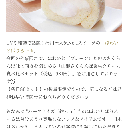
TVや雑誌で話題！清川屋人気No.1スイーツの「
ほわい
とぱりろーる
」
今回の催事限定で、ほわいと（プレーン）と旬のさくら
んぼ味の両方を楽しめる「山形さくらんぼ＆生クリーム
食べ比べセット（税込1,981円）」をご用意しておりま
す🙌
【各日80セット】の数量限定ですので、気になる方は是
非お早い時間帯にお立ち寄りください☺
ちなみに “ハーフサイズ（約7cm）” のほわいとぱりろ
ーるは普段あまり登場しないレアなアイテムです…！1本
は多いかも…と思っているお客様にも試していただきや