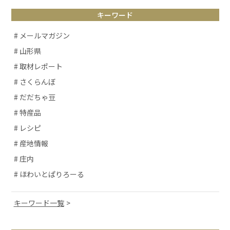
キーワード
# メールマガジン
# 山形県
# 取材レポート
# さくらんぼ
# だだちゃ豆
# 特産品
# レシピ
# 産地情報
# 庄内
# ほわいとぱりろーる
キーワード一覧
# 山形観光