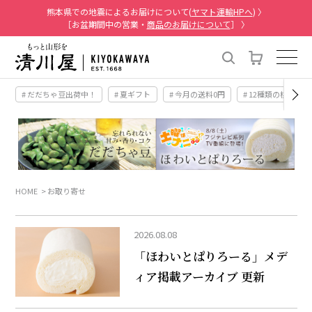
熊本県での地震によるお届けについて(
ヤマト運輸HPへ
) 〉
［お盆期間中の営業・
商品のお届けについて
］ 〉
# だだちゃ豆出荷中！
# 夏ギフト
# 今月の送料0円
# 12種類の桃
HOME
お取り寄せ
2026.08.08
「ほわいとぱりろーる」メデ
ィア掲載アーカイブ 更新