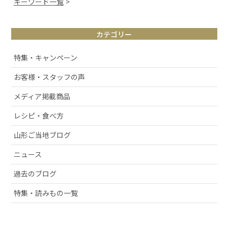
キーワード一覧
# 山形観光
カテゴリー
# お取り寄せ
# アルケッチァーノ
特集・キャンペーン
# 清スタが語るこの商品のここが好き
お客様・スタッフの声
# ラフランス
メディア掲載商品
# 庄内弁
# お酒
レシピ・食べ方
# おせち
山形ご当地ブログ
# 絶景スポット
ニュース
# 洋梨
過去のブログ
# 許してちょんまげ
# ミ・キュイ
特集・読みもの一覧
# いちご
# りんご