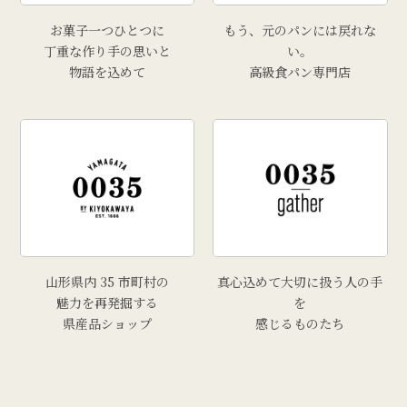
# 雲ショコラロール
お菓子一つひとつに
もう、元のパンには戻れな
# 西洋葡萄
丁重な作り手の思いと
い。
物語を込めて
高級食パン専門店
# 手工芸品
# 牡蠣
# きりさんしょ
# 福原鮮魚店
# 里芋
# 上山市
# トマト
山形県内 35 市町村の
真心込めて大切に扱う人の手
魅力を再発掘する
を
県産品ショップ
感じるものたち