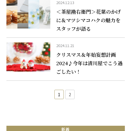
2024.12.13
＜茶屋勘右衛門＞花葉のかげ
に＆マツシマコハクの魅力を
スタッフが語る
2024.11.21
クリスマス＆年始妄想計画
2024♪今年は清川屋でこう過
ごしたい！
1
2
新着