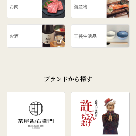
# メロン
お肉
海産物
# お餅
# ラーメン
# ご飯のお供
お酒
工芸生活品
# 柿
# あじまん
# 玉こんにゃく
# 奥田政行
ブランドから探す
# どんがら汁
# ずんだ
# どんどん焼
# クリスマス
# 干し柿
# 孟宗汁
# こころづくし山形