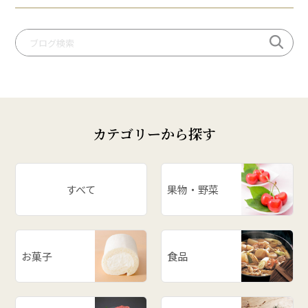
# だだっパイ
# 手づくり笹巻
# 桃
# いも煮
# 庄内柿
# お米
カテゴリーから探す
# ぶどう
# スイカ
# パワースポット
すべて
果物・野菜
# アスパラ
# ががちゃおこわ
# 漬物
お菓子
食品
# だだっ子
# 和梨
# 山形の思い出