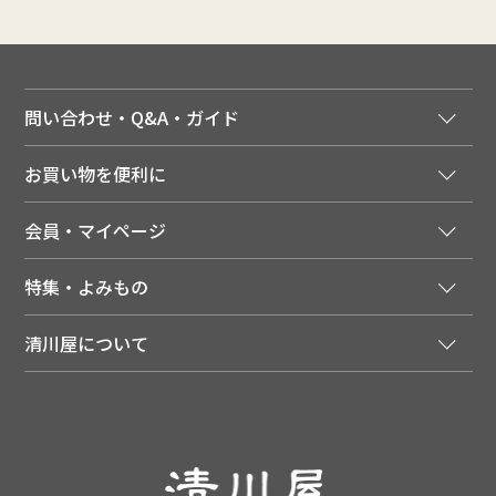
問い合わせ・Q&A・ガイド
ご注文窓口
お買い物を便利に
ご利用ガイド
法人様向け特別サービス
お支払いについて
会員・マイページ
季節のカタログを無料でお届け
領収書について
会員登録はこちら
人気のメルマガを読む
送料について
特集・よみもの
会員特典について
店舗・ECポイント共通アプリ
お届けについて
特集・キャンペーン
マイページ
LINEお友だち登録
配達日について
清川屋について
メディア掲載商品
注文履歴
住所を知らなくても贈れるギフト
返品について
清川屋について
レシピ・食べ方
ポイント履歴
お客様相談室
企業サイト
山形ご当地ブログ
お気に入り
ギフト対応（包装・のしについて）
店舗案内
ニュース
レビューを書く
お問い合わせ
採用案内
清川屋のレビューを見る
よくあるご質問（FAQ）