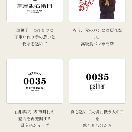
# 孟宗汁
# こころづくし山形
# 雲ショコラロール
お菓子一つひとつに
もう、元のパンには戻れな
# 西洋葡萄
丁重な作り手の思いと
い。
物語を込めて
高級食パン専門店
# 手工芸品
# 牡蠣
# きりさんしょ
# 福原鮮魚店
# 里芋
# 上山市
# トマト
山形県内 35 市町村の
真心込めて大切に扱う人の手
魅力を再発掘する
を
県産品ショップ
感じるものたち