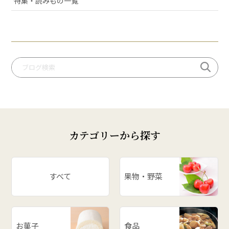
特集・読みもの一覧
# いちご
# りんご
# だだっパイ
# 手づくり笹巻
# 桃
# いも煮
# 庄内柿
# お米
カテゴリーから探す
# ぶどう
# スイカ
# パワースポット
すべて
果物・野菜
# アスパラ
# ががちゃおこわ
# 漬物
お菓子
食品
# だだっ子