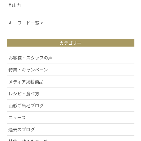
# 庄内
キーワード一覧
# 山形観光
カテゴリー
# お取り寄せ
# アルケッチァーノ
お客様・スタッフの声
# 清スタが語るこの商品のここが好き
特集・キャンペーン
# ラフランス
メディア掲載商品
# 庄内弁
# お酒
レシピ・食べ方
# おせち
山形ご当地ブログ
# 絶景スポット
ニュース
# 洋梨
過去のブログ
# 許してちょんまげ
# ミ・キュイ