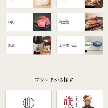
# 和梨
# 山形の思い出
# メロン
お肉
海産物
# お餅
# ラーメン
# ご飯のお供
お酒
工芸生活品
# 柿
# あじまん
# 玉こんにゃく
# 奥田政行
ブランドから探す
# どんがら汁
# ずんだ
# どんどん焼
# クリスマス
# 干し柿