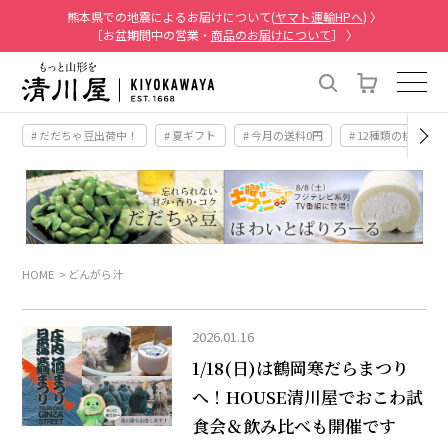
熊本県での地震によるお届けについて(
ヤマト運輸HPへ
) 〉
［お盆期間中の営業・
商品のお届けについて
］ 〉
# だだちゃ豆出荷中！
# 夏ギフト
# 今月の送料0円
# 12種類の桃
HOME
どんがら汁
2026.01.16
1/18(日)は鶴岡寒だらまつり
へ！HOUSE清川屋でおこわ試
食会＆飲み比べも開催です