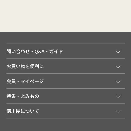
問い合わせ・Q&A・ガイド
ご注文窓口
お買い物を便利に
ご利用ガイド
法人様向け特別サービス
お支払いについて
会員・マイページ
季節のカタログを無料でお届け
領収書について
会員登録はこちら
人気のメルマガを読む
送料について
特集・よみもの
会員特典について
店舗・ECポイント共通アプリ
お届けについて
特集・キャンペーン
マイページ
LINEお友だち登録
配達日について
清川屋について
メディア掲載商品
注文履歴
住所を知らなくても贈れるギフト
返品について
清川屋について
レシピ・食べ方
ポイント履歴
お客様相談室
企業サイト
山形ご当地ブログ