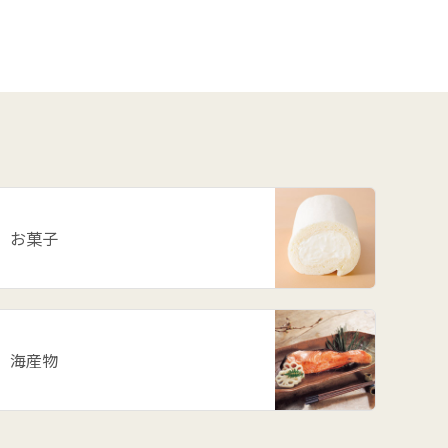
# スイカ
# パワースポット
# アスパラ
# ががちゃおこわ
# 漬物
# だだっ子
# 和梨
# 山形の思い出
# メロン
# お餅
お菓子
# ラーメン
# ご飯のお供
# 柿
# あじまん
# 玉こんにゃく
海産物
# 奥田政行
# どんがら汁
# ずんだ
# どんどん焼