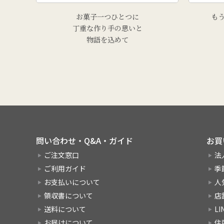
お菓子一つひとつに
も
丁重な作り手の思いと
物語を込めて
問い合わせ・Q&A・ガイド
お買
ご注文窓口
法
ご利用ガイド
季
お支払いについて
人
領収書について
店
送料について
L
お届けについて
住