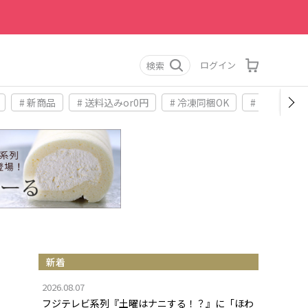
ログイン
検索
# 新商品
# 送料込みor0円
# 冷凍同梱OK
# お土産
新着
2026.08.07
フジテレビ系列『土曜はナニする！？』に「ほわ