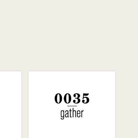
# クリスマス
# 干し柿
# 孟宗汁
# こころづくし山形
# 雲ショコラロール
# 西洋葡萄
# 手工芸品
# 牡蠣
# きりさんしょ
# 福原鮮魚店
# 里芋
# 上山市
# トマト