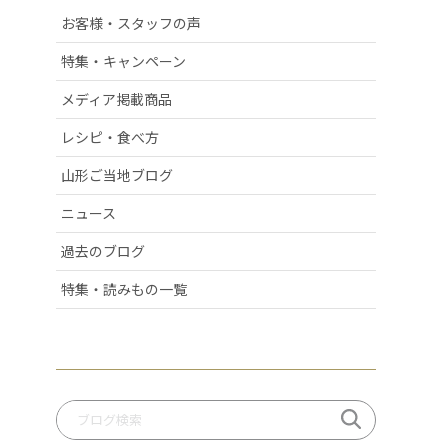
# 清スタが語るこの商品のここが好き
お客様・スタッフの声
# ラフランス
特集・キャンペーン
# 庄内弁
# お酒
メディア掲載商品
# おせち
レシピ・食べ方
# 絶景スポット
# 洋梨
山形ご当地ブログ
# 許してちょんまげ
ニュース
# ミ・キュイ
# いちご
過去のブログ
# りんご
# だだっパイ
特集・読みもの一覧
# 手づくり笹巻
# 桃
# いも煮
# 庄内柿
# お米
# ぶどう