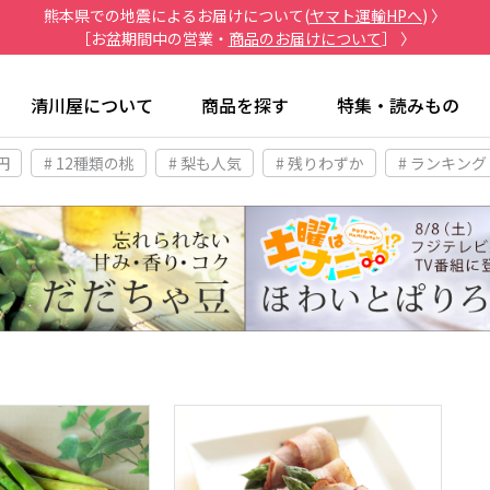
熊本県での地震によるお届けについて(
ヤマト運輸HPへ
) 〉
［お盆期間中の営業・
商品のお届けについて
］ 〉
清川屋について
商品を探す
特集・読みもの
円
# 12種類の桃
# 梨も人気
# 残りわずか
# ランキング