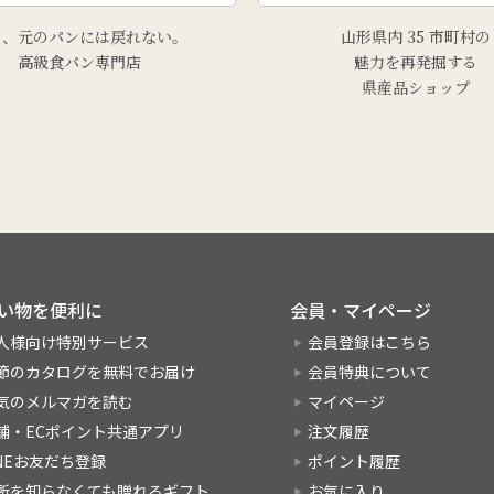
う、元のパンには戻れない。
山形県内 35 市町村の
高級食パン専門店
魅力を再発掘する
県産品ショップ
い物を便利に
会員・マイページ
人様向け特別サービス
会員登録はこちら
節のカタログを無料でお届け
会員特典について
気のメルマガを読む
マイページ
舗・ECポイント共通アプリ
注文履歴
INEお友だち登録
ポイント履歴
所を知らなくても贈れるギフト
お気に入り