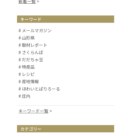
新着一覧
キーワード
# メールマガジン
# 山形県
# 取材レポート
# さくらんぼ
# だだちゃ豆
# 特産品
# レシピ
# 産地情報
# ほわいとぱりろーる
# 庄内
キーワード一覧
# 山形観光
# お取り寄せ
カテゴリー
# アルケッチァーノ