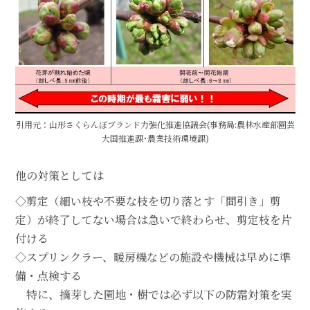
引用元：山形さくらんぼブランド力強化推進協議会(事務局:農林水産部園芸
大国推進課･農業技術環境課)
他の対策としては
◇剪定（細い枝や不要な枝を切り落とす「間引き」剪
定）が終了してない場合は急いで終わらせ、剪定枝を片
付ける
◇スプリンクラー、暖房機などの施設や機械は早めに準
備・点検する
特に、摘芽した園地・樹では必ず以下の防霜対策を実