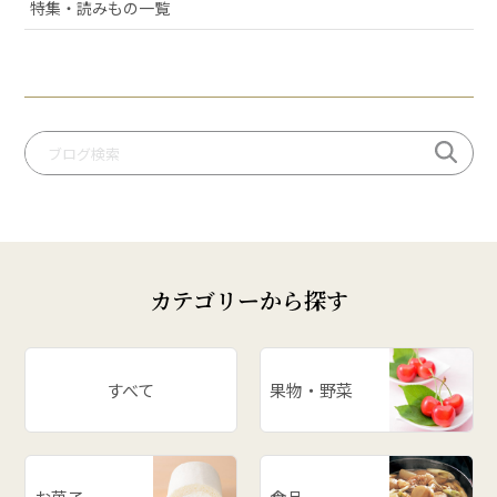
# ミ・キュイ
特集・読みもの一覧
# いちご
# りんご
# だだっパイ
# 手づくり笹巻
# 桃
# いも煮
# 庄内柿
# お米
カテゴリーから探す
# ぶどう
# スイカ
# パワースポット
すべて
果物・野菜
# アスパラ
# ががちゃおこわ
# 漬物