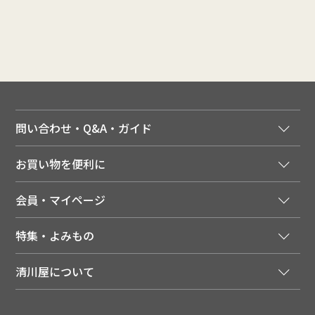
問い合わせ・Q&A・ガイド
ご注文窓口
お買い物を便利に
ご利用ガイド
法人様向け特別サービス
お支払いについて
会員・マイページ
季節のカタログを無料でお届け
領収書について
会員登録はこちら
人気のメルマガを読む
送料について
特集・よみもの
会員特典について
店舗・ECポイント共通アプリ
お届けについて
特集・キャンペーン
マイページ
LINEお友だち登録
配達日について
清川屋について
メディア掲載商品
注文履歴
住所を知らなくても贈れるギフト
返品について
清川屋について
レシピ・食べ方
ポイント履歴
お客様相談室