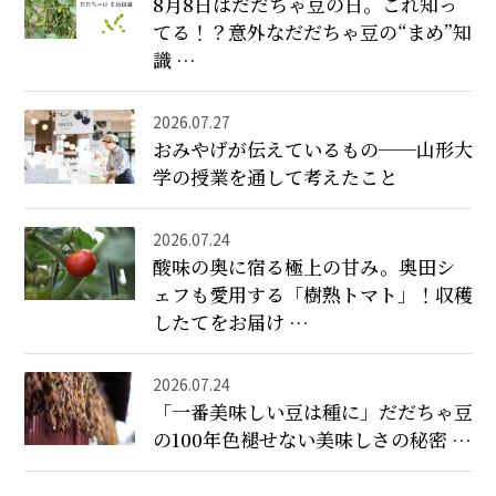
8月8日はだだちゃ豆の日。これ知っ
てる！？意外なだだちゃ豆の“まめ”知
識 …
2026.07.27
おみやげが伝えているもの──山形大
学の授業を通して考えたこと
2026.07.24
酸味の奥に宿る極上の甘み。奥田シ
ェフも愛用する「樹熟トマト」！収穫
したてをお届け …
2026.07.24
「一番美味しい豆は種に」だだちゃ豆
の100年色褪せない美味しさの秘密 …