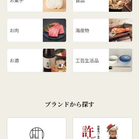
お菓子
食品
# だだっ子
# 和梨
# 山形の思い出
# メロン
お肉
海産物
# お餅
# ラーメン
# ご飯のお供
お酒
工芸生活品
# 柿
# あじまん
# 玉こんにゃく
# 奥田政行
ブランドから探す
# どんがら汁
# ずんだ
# どんどん焼
# クリスマス