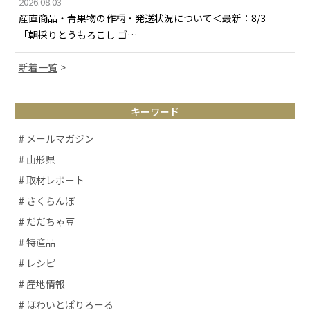
2026.08.03
産直商品・青果物の作柄・発送状況について＜最新：8/3
「朝採りとうもろこし ゴ…
新着一覧
キーワード
# メールマガジン
# 山形県
# 取材レポート
# さくらんぼ
# だだちゃ豆
# 特産品
# レシピ
# 産地情報
# ほわいとぱりろーる