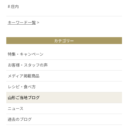
# 庄内
キーワード一覧
# 山形観光
カテゴリー
# お取り寄せ
# アルケッチァーノ
特集・キャンペーン
# 清スタが語るこの商品のここが好き
お客様・スタッフの声
# ラフランス
メディア掲載商品
# 庄内弁
# お酒
レシピ・食べ方
# おせち
山形ご当地ブログ
# 絶景スポット
ニュース
# 洋梨
過去のブログ
# 許してちょんまげ