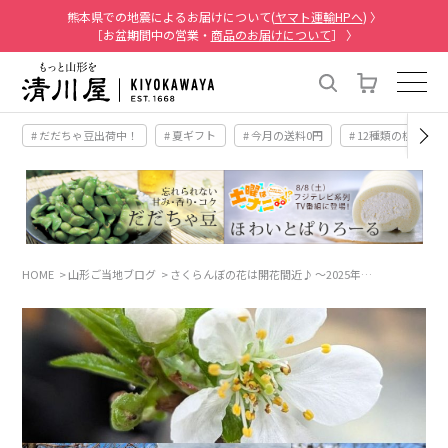
熊本県での地震によるお届けについて(
ヤマト運輸HPへ
) 〉
［お盆期間中の営業・
商品のお届けについて
］ 〉
# だだちゃ豆出荷中！
# 夏ギフト
# 今月の送料0円
# 12種類の桃
HOME
山形ご当地ブログ
さくらんぼの花は開花間近♪ ～2025年…