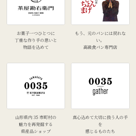
# 干し柿
# 孟宗汁
# こころづくし山形
# 雲ショコラロール
お菓子一つひとつに
もう、元のパンには戻れな
# 西洋葡萄
丁重な作り手の思いと
い。
物語を込めて
高級食パン専門店
# 手工芸品
# 牡蠣
# きりさんしょ
# 福原鮮魚店
# 里芋
# 上山市
# トマト
山形県内 35 市町村の
真心込めて大切に扱う人の手
魅力を再発掘する
を
県産品ショップ
感じるものたち