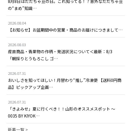
8月8日はだだちゃ豆の日。これ知ってる！？意外なだだちゃ豆
の“まめ”知識…
2026.08.04
【お知らせ】お盆期間中の営業・商品のお届けにつきまして…
2026.08.03
産直商品・青果物の作柄・発送状況について＜最新：8/3
「朝採りとうもろこし ゴ…
2026.07.31
おいしさを知ってほしい！月替わり“推し”冷凍便 【送料0円商
品】ピックアップ企画…
2026.07.31
「きよみせ」夏に行くべき！！山形のオススメスポット ～
0035 BY KIYOK…
新着一覧