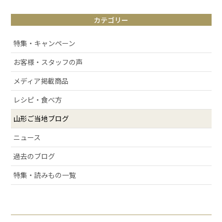
# 山形観光
カテゴリー
# お取り寄せ
# アルケッチァーノ
特集・キャンペーン
# 清スタが語るこの商品のここが好き
お客様・スタッフの声
# ラフランス
メディア掲載商品
# 庄内弁
# お酒
レシピ・食べ方
# おせち
山形ご当地ブログ
# 絶景スポット
ニュース
# 洋梨
過去のブログ
# 許してちょんまげ
# ミ・キュイ
特集・読みもの一覧
# いちご
# りんご
# だだっパイ