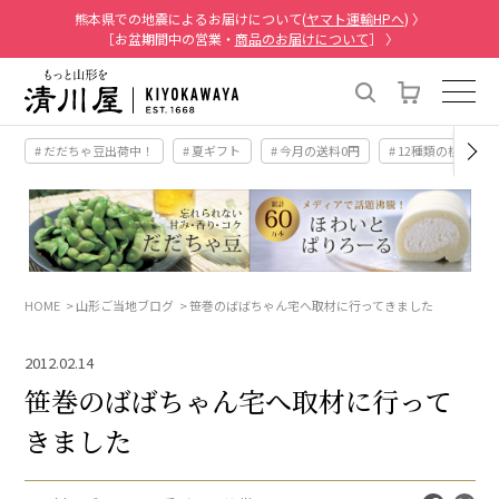
熊本県での地震によるお届けについて(
ヤマト運輸HPへ
) 〉
［お盆期間中の営業・
商品のお届けについて
］ 〉
# だだちゃ豆出荷中！
# 夏ギフト
# 今月の送料0円
# 12種類の桃
HOME
山形ご当地ブログ
笹巻のばばちゃん宅へ取材に行ってきました
2012.02.14
笹巻のばばちゃん宅へ取材に行って
きました