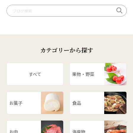
# 手づくり笹巻
# 桃
# いも煮
# 庄内柿
# お米
カテゴリーから探す
# ぶどう
# スイカ
# パワースポット
すべて
果物・野菜
# アスパラ
# ががちゃおこわ
# 漬物
お菓子
食品
# だだっ子
# 和梨
# 山形の思い出
# メロン
お肉
海産物