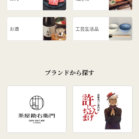
# お餅
# ラーメン
# ご飯のお供
お酒
工芸生活品
# 柿
# あじまん
# 玉こんにゃく
# 奥田政行
ブランドから探す
# どんがら汁
# ずんだ
# どんどん焼
# クリスマス
# 干し柿
# 孟宗汁
# こころづくし山形
# 雲ショコラロール