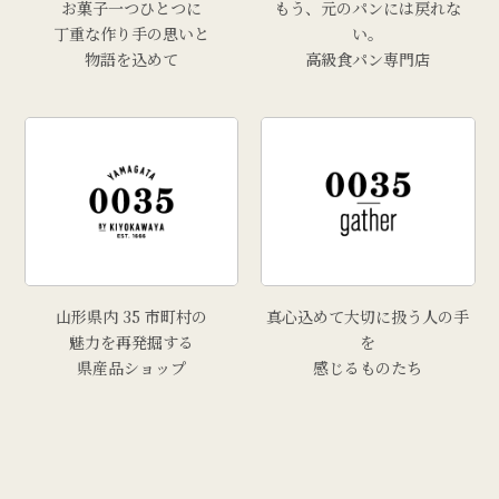
お菓子一つひとつに
もう、元のパンには戻れな
# 西洋葡萄
丁重な作り手の思いと
い。
物語を込めて
高級食パン専門店
# 手工芸品
# 牡蠣
# きりさんしょ
# 福原鮮魚店
# 里芋
# 上山市
# トマト
山形県内 35 市町村の
真心込めて大切に扱う人の手
魅力を再発掘する
を
県産品ショップ
感じるものたち