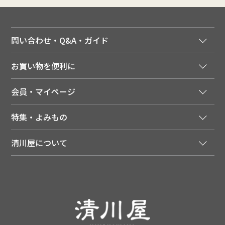
問い合わせ・Q&A・ガイド
ご注文窓口
お買い物を便利に
ご利用ガイド
法人様向け特別サービス
お支払いについて
会員・マイページ
季節のカタログを無料でお届け
領収書について
会員登録はこちら
人気のメルマガを読む
送料について
特集・よみもの
会員特典について
店舗・ECポイント共通アプリ
お届けについて
特集・キャンペーン
マイページ
LINEお友だち登録
配達日について
清川屋について
メディア掲載商品
注文履歴
住所を知らなくても贈れるギフト
返品について
清川屋について
レシピ・食べ方
ポイント履歴
お客様相談室
企業サイト
山形ご当地ブログ
お気に入り
ギフト対応（包装・のしについて）
店舗案内
ニュース
レビューを書く
お問い合わせ
採用案内
清川屋のレビューを見る
よくあるご質問（FAQ）
SNS一覧
あんしんの品質保証について（産直品）