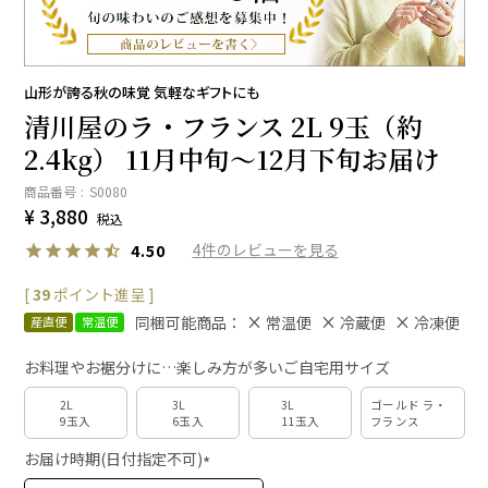
山形が誇る秋の味覚 気軽なギフトにも
清川屋のラ・フランス 2L 9玉（約
2.4kg） 11月中旬～12月下旬お届け
商品番号
S0080
¥
3,880
税込
4
4.50
[
39
ポイント進呈 ]
同梱可能商品：
常温便
冷蔵便
冷凍便
産直便
常温便
お料理やお裾分けに…楽しみ方が多いご自宅用サイズ
2L
3L
3L
ゴールド ラ・
9玉入
6玉入
11玉入
フランス
お届け時期(日付指定不可)
(