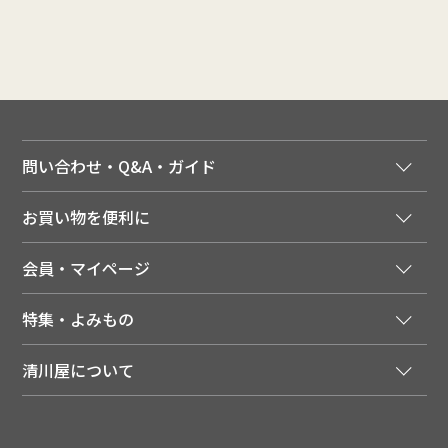
問い合わせ・Q&A・ガイド
ご注文窓口
お買い物を便利に
ご利用ガイド
法人様向け特別サービス
お支払いについて
会員・マイページ
季節のカタログを無料でお届け
領収書について
会員登録はこちら
人気のメルマガを読む
送料について
特集・よみもの
会員特典について
店舗・ECポイント共通アプリ
お届けについて
特集・キャンペーン
マイページ
LINEお友だち登録
配達日について
清川屋について
メディア掲載商品
注文履歴
住所を知らなくても贈れるギフト
返品について
清川屋について
レシピ・食べ方
ポイント履歴
お客様相談室
企業サイト
山形ご当地ブログ
お気に入り
ギフト対応（包装・のしについて）