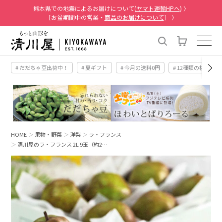
熊本県での地震によるお届けについて(
ヤマト運輸HPへ
) 〉
［お盆期間中の営業・
商品のお届けについて
］ 〉
# だだちゃ豆出荷中！
# 夏ギフト
# 今月の送料0円
# 12種類の桃
HOME
果物・野菜
洋梨
ラ・フランス
清川屋のラ・フランス 2L 9玉（約2…