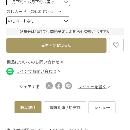
必
須
のしカード（袋は対応不可）
)
(
必
須
25年分は10月受付開始予定↓お知らせ登録がおすすめ
)
受付開始お知らせ
商品についてのお問い合わせ
ラインでお問い合わせ
シェアする
レビューを書く
商品説明
賞味期限 / 原材料
レビュー