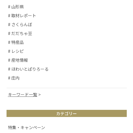
# 山形県
# 取材レポート
# さくらんぼ
# だだちゃ豆
# 特産品
# レシピ
# 産地情報
# ほわいとぱりろーる
# 庄内
キーワード一覧
# 山形観光
カテゴリー
# お取り寄せ
# アルケッチァーノ
特集・キャンペーン