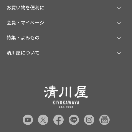
ご注文窓口
お買い物を便利に
ご利用ガイド
法人様向け特別サービス
お支払いについて
会員・マイページ
季節のカタログを無料でお届け
領収書について
会員登録はこちら
人気のメルマガを読む
送料について
特集・よみもの
会員特典について
店舗・ECポイント共通アプリ
お届けについて
特集・キャンペーン
マイページ
LINEお友だち登録
配達日について
清川屋について
メディア掲載商品
注文履歴
住所を知らなくても贈れるギフト
返品について
清川屋について
レシピ・食べ方
ポイント履歴
お客様相談室
企業サイト
山形ご当地ブログ
お気に入り
ギフト対応（包装・のしについて）
店舗案内
ニュース
レビューを書く
お問い合わせ
採用案内
清川屋のレビューを見る
よくあるご質問（FAQ）
SNS一覧
あんしんの品質保証について（産直品）
メディア情報
品質保証について（通常品）