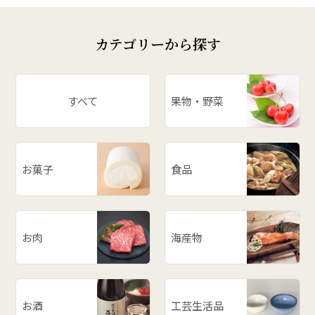
# 庄内柿
# お米
カテゴリーから探す
# ぶどう
# スイカ
# パワースポット
すべて
果物・野菜
# アスパラ
# ががちゃおこわ
# 漬物
お菓子
食品
# だだっ子
# 和梨
# 山形の思い出
# メロン
お肉
海産物
# お餅
# ラーメン
# ご飯のお供
お酒
工芸生活品