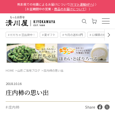
熊本県での地震によるお届けについて(
ヤマト運輸HPへ
) 〉
［お盆期間中の営業・
商品のお届けについて
］ 〉
# だだちゃ豆出荷中！
# 夏ギフト
# 今月の送料0円
# 12種類の桃
HOME
山形ご当地ブログ
庄内柿の思い出
2018.10.16
庄内柿の思い出
# 庄内柿
Share