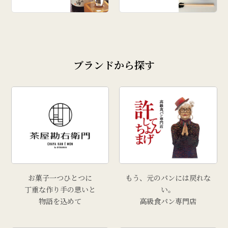
# 柿
# あじまん
# 玉こんにゃく
# 奥田政行
ブランドから探す
# どんがら汁
# ずんだ
# どんどん焼
# クリスマス
# 干し柿
# 孟宗汁
# こころづくし山形
# 雲ショコラロール
お菓子一つひとつに
もう、元のパンには戻れな
# 西洋葡萄
丁重な作り手の思いと
い。
物語を込めて
高級食パン専門店
# 手工芸品
# 牡蠣