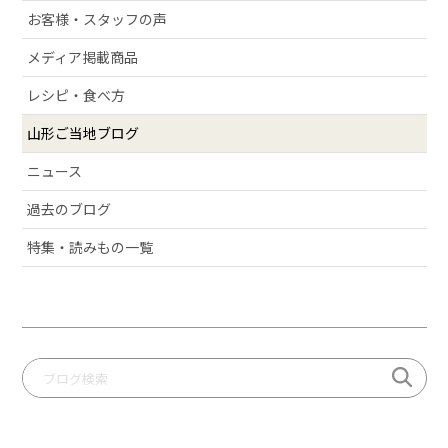
# 清スタが語るこの商品のここが好き
お客様・スタッフの声
# ラフランス
メディア掲載商品
# 庄内弁
# お酒
レシピ・食べ方
# おせち
山形ご当地ブログ
# 絶景スポット
ニュース
# 洋梨
過去のブログ
# 許してちょんまげ
# ミ・キュイ
特集・読みもの一覧
# いちご
# りんご
# だだっパイ
# 手づくり笹巻
# 桃
# いも煮