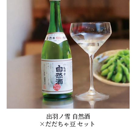
出羽ノ雪 自然酒
×だだちゃ豆 セット