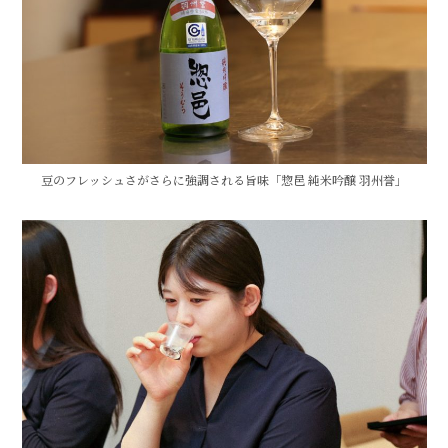
豆のフレッシュさがさらに強調される旨味「惣邑 純米吟醸 羽州誉」