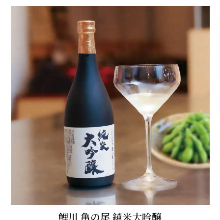
鯉川 亀の尾 純米大吟醸