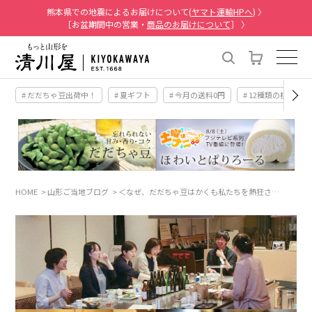
熊本県での地震によるお届けについて(
ヤマト運輸HPへ
) 〉
［お盆期間中の営業・
商品のお届けについて
］ 〉
# だだちゃ豆出荷中！
# 夏ギフト
# 今月の送料0円
# 12種類の桃
HOME
山形ご当地ブログ
＜なぜ、だだちゃ豆はかくも私たちを熱狂さ…