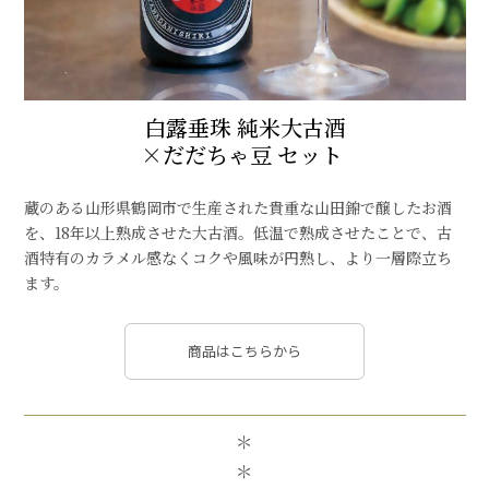
白露垂珠 純米大古酒
×だだちゃ豆 セット
蔵のある山形県鶴岡市で生産された貴重な山田錦で醸したお酒
を、18年以上熟成させた大古酒。低温で熟成させたことで、古
酒特有のカラメル感なくコクや風味が円熟し、より一層際立ち
ます。
商品はこちらから
＊
＊