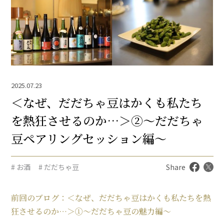
2025.07.23
＜なぜ、だだちゃ豆はかくも私たち
を熱狂させるのか…＞②～だだちゃ
豆ペアリングセッション編～
# お酒
# だだちゃ豆
Share
前回のブログ：＜なぜ、だだちゃ豆はかくも私たちを熱
狂させるのか…＞①～だだちゃ豆の魅力編～