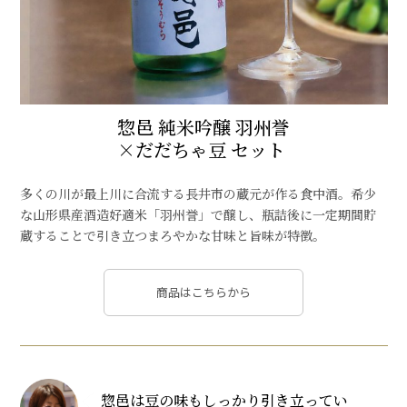
惣邑 純米吟醸 羽州誉
×だだちゃ豆 セット
多くの川が最上川に合流する長井市の蔵元が作る食中酒。希少
な山形県産酒造好適米「羽州誉」で醸し、瓶詰後に一定期間貯
蔵することで引き立つまろやかな甘味と旨味が特徴。
商品はこちらから
惣邑は豆の味もしっかり引き立ってい