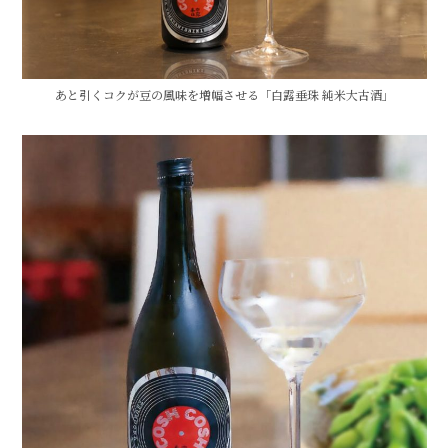
あと引くコクが豆の風味を増幅させる「白露垂珠 純米大古酒」