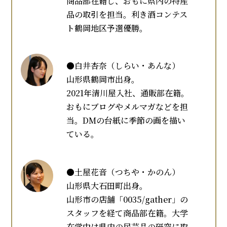
商品部在籍し、おもに県内の特産
品の取引を担当。利き酒コンテス
ト鶴岡地区予選優勝。
●白井杏奈（しらい・あんな）
山形県鶴岡市出身。
2021年清川屋入社、通販部在籍。
おもにブログやメルマガなどを担
当。DMの台紙に季節の画を描い
ている。
●土屋花音（つちや・かのん）
山形県大石田町出身。
山形市の店舗「0035/gather」の
スタッフを経て商品部在籍。大学
在学中は県内の民芸品の研究に取