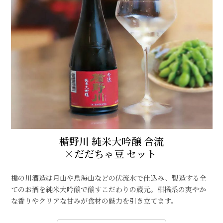
楯野川 純米大吟醸 合流
×だだちゃ豆 セット
楯の川酒造は月山や鳥海山などの伏流水で仕込み、製造する全
てのお酒を純米大吟醸で醸すこだわりの蔵元。柑橘系の爽やか
な香りやクリアな甘みが食材の魅力を引き立てます。