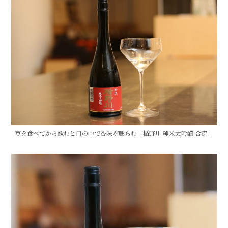
豆を食べてから飲むと口の中で香味が膨らむ「楯野川 純米大吟醸 合流」