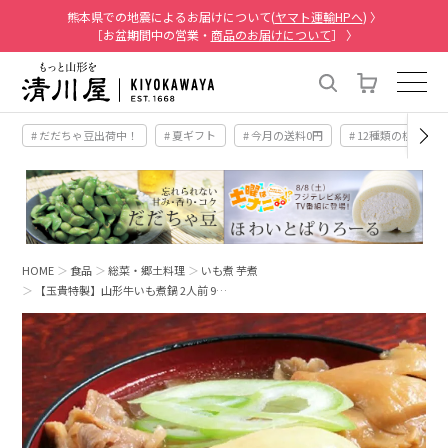
熊本県での地震によるお届けについて(
ヤマト運輸HPへ
) 〉
［お盆期間中の営業・
商品のお届けについて
］ 〉
# だだちゃ豆出荷中！
# 夏ギフト
# 今月の送料0円
# 12種類の桃
HOME
食品
総菜・郷土料理
いも煮 芋煮
【玉貴特製】山形牛いも煮鍋 2人前 9…