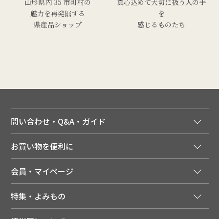
山形県内 35 市町村の
真心込めて大切に扱う人の手
魅力を再発掘する
を
県産品ショップ
感じるものたち
問い合わせ・Q&A・ガイド
ご注文窓口
お買い物を便利に
ご利用ガイド
法人様向け特別サービス
お支払いについて
会員・マイページ
季節のカタログを無料でお届け
領収書について
会員登録はこちら
人気のメルマガを読む
送料について
特集・よみもの
会員特典について
店舗・ECポイント共通アプリ
お届けについて
特集・キャンペーン
マイページ
LINEお友だち登録
配達日について