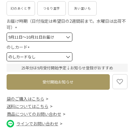
幻のあくと芋
つるり里芋
洗い里いも
お届け時期（日付指定は希望日の2週間前まで。水曜日は出荷不
可）
(
必
須
のしカード
)
(
必
須
25年分は9月受付開始予定↓お知らせ登録がおすすめ
)
受付開始お知らせ
袋のご購入はこちら
送料についてはこちら
商品についてのお問い合わせ
ラインでお問い合わせ