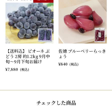
【送料込】 ピオーネ ぶ
佐徳 ブルーベリーらっき
どう 2房 約1.2kg 9月中
ょう
旬～9月下旬お届け
840
7,880
チェックした商品