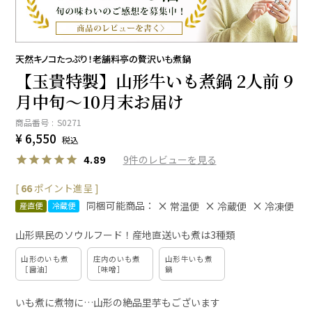
天然キノコたっぷり！老舗料亭の贅沢いも煮鍋
【玉貴特製】山形牛いも煮鍋 2人前 9
月中旬～10月末お届け
商品番号
S0271
¥
6,550
税込
9
4.89
[
66
ポイント進呈 ]
同梱可能商品：
常温便
冷蔵便
冷凍便
産直便
冷蔵便
山形県民のソウルフード！産地直送いも煮は3種類
山形のいも煮
庄内のいも煮
山形牛いも煮
［醤油］
［味噌］
鍋
いも煮に煮物に…山形の絶品里芋もございます