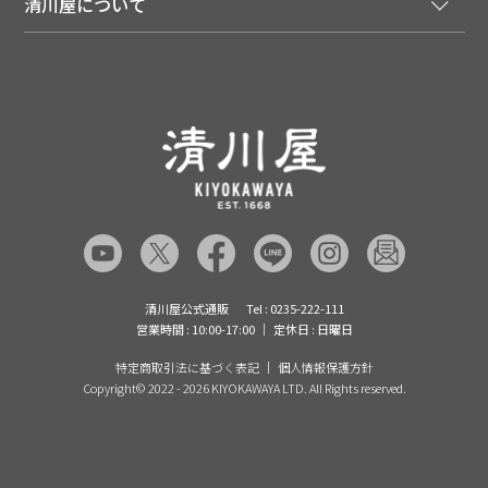
清川屋について
メディア掲載商品
注文履歴
住所を知らなくても贈れるギフト
返品について
清川屋について
レシピ・食べ方
ポイント履歴
お客様相談室
企業サイト
山形ご当地ブログ
お気に入り
ギフト対応（包装・のしについて）
店舗案内
ニュース
レビューを書く
お問い合わせ
採用案内
清川屋のレビューを見る
よくあるご質問（FAQ）
SNS一覧
あんしんの品質保証について（産直品）
メディア情報
品質保証について（通常品）
清川屋公式通販
Tel : 0235-222-111
営業時間 : 10:00-17:00
定休日 : 日曜日
特定商取引法に基づく表記
個人情報保護方針
Copyright©
2022 - 2026 KIYOKAWAYA LTD. All Rights reserved.
【玉貴特製】山形牛いも煮鍋 2人
前 9月中旬～10月末お届け