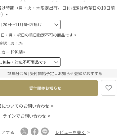
届け時期（月・火・木限定出荷。日付指定は希望日の10日前
で）
(
必
須
・日・月・祝日の着日指定不可の商品です
)
(
確認しました
必
しカード包装
須
(
)
必
須
25年分は9月受付開始予定↓お知らせ登録がおすすめ
)
受付開始お知らせ
品についてのお問い合わせ
ラインでお問い合わせ
ェアする
レビューを書く