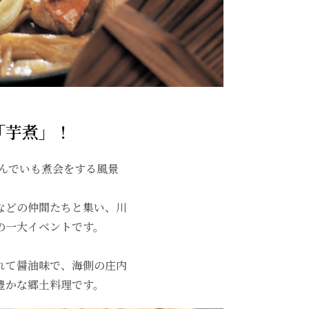
「芋煮」！
んでいも煮会をする風景
などの仲間たちと集い、川
の一大イベントです。
れて醤油味で、海側の庄内
豊かな郷土料理です。