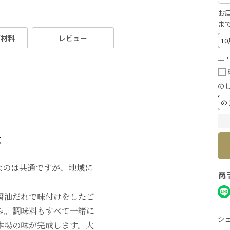
お
ま
原材料
レビュー
土
の
メ
なのは共通ですが、地域に
商
醤油だれで味付けをしたご
み。調味料もすべて一緒に
シ
本場の味が完成します。大