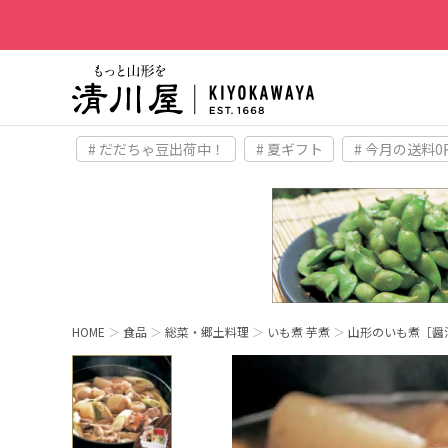
# だだちゃ豆出荷中！
# 夏ギフト
# 今月の送料0
HOME
食品
総菜・郷土料理
いも煮 芋煮
山形のいも煮［醤油