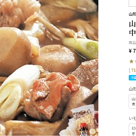
山形
山
中
商品
¥
7
[
71
冷
山
山
煮
い
幻
芋