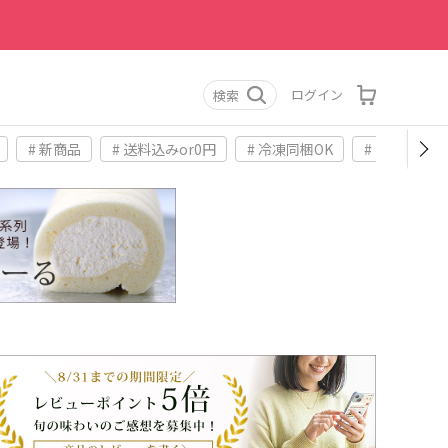
ログイン
検索
# 新商品
# 送料込みor0円
# 冷凍同梱OK
# お土産