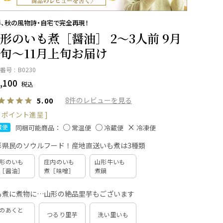
、秋の風物詩・自宅で完全再現！
形のいも煮［醤油］ 2～3人前 9月
旬～11月上旬お届け
番号
B0230
,100
税込
8
5.00
ポイント進呈 ]
同梱可能商品：
蔵便
常温便
冷蔵便
冷凍便
形県民のソウルフード！産地直送いも煮は3種類
形のいも
庄内のいも
山形牛いも
［醤油］
煮［味噌］
煮鍋
も煮に煮物に…山形の絶品里芋もございます
のあくと
つるり里芋
洗い里いも