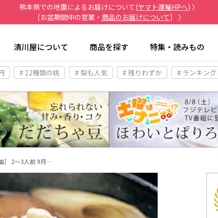
熊本県での地震によるお届けについて(
ヤマト運輸HPへ
) 〉
［お盆期間中の営業・
商品のお届けについて
］ 〉
清川屋について
商品を探す
特集・読みもの
円
# 12種類の桃
# 梨も人気
# 残りわずか
# ランキング
］ 2～3人前 9月…