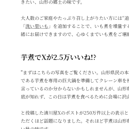
きたい、山形の郷土の味です。
大人数のご家庭やたっぷり召し上がりたい方には“追
「
洗い里いも
」を追加することで、いも煮を増量す
緒にお届けできますので、心ゆくまでいも煮をご堪
芋煮でXが2.5万いいね!?
"まずはこちらの写真をご覧ください。山形県民の
である芋煮を専用の巨大鍋を準備してクレーン車を
言っているのか分からないかもしれませんが、山形
底が知れず、この日は芋煮を食べるために会場に沢
と投稿した
清川屋Xのポストが250万件以上の表示と
ただく
ほど話題になりました。それほど芋煮は山形
い秋の味です。