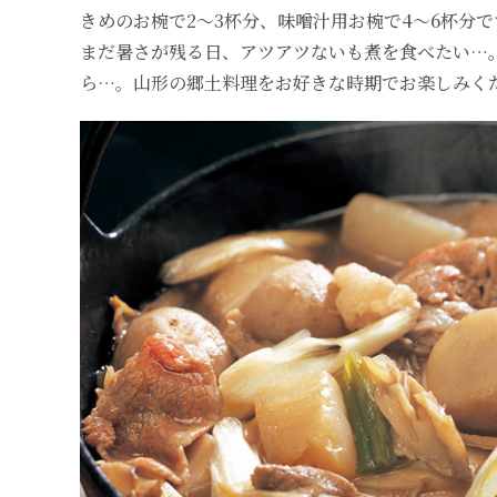
きめのお椀で2～3杯分、味噌汁用お椀で4～6杯分で
まだ暑さが残る日、アツアツないも煮を食べたい…
ら…。山形の郷土料理をお好きな時期でお楽しみく