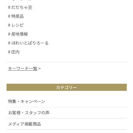
# だだちゃ豆
# 特産品
# レシピ
# 産地情報
# ほわいとぱりろーる
# 庄内
キーワード一覧
# 山形観光
カテゴリー
# お取り寄せ
# アルケッチァーノ
特集・キャンペーン
# 清スタが語るこの商品のここが好き
お客様・スタッフの声
# ラフランス
メディア掲載商品
# 庄内弁