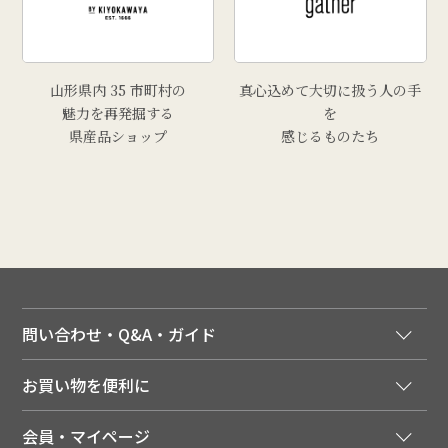
# 上山市
# トマト
山形県内 35 市町村の
真心込めて大切に扱う人の手
魅力を再発掘する
を
県産品ショップ
感じるものたち
問い合わせ・Q&A・ガイド
ご注文窓口
お買い物を便利に
ご利用ガイド
法人様向け特別サービス
お支払いについて
会員・マイページ
季節のカタログを無料でお届け