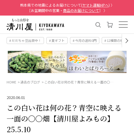
熊本県での地震によるお届けについて(
ヤマト運輸HPへ
) 〉
［お盆期間中の営業・
商品のお届けについて
］ 〉
# だだちゃ豆出荷中！
# 夏ギフト
# 今月の送料0円
# 12種類の桃
HOME
過去のブログ
この白い花は何の花？青空に映える一面の〇…
2020.06.01
この白い花は何の花？青空に映える
一面の〇〇畑【清川屋よみもの】
25.5.10