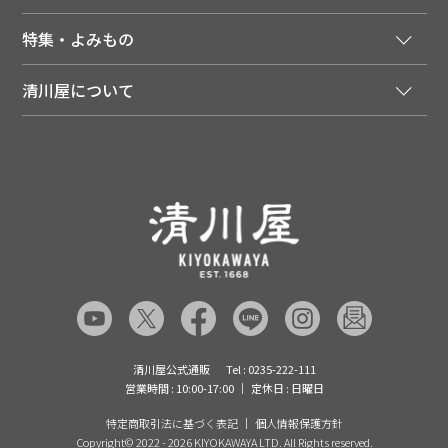
領収書について
会員登録はこちら
人気のメルマガを読む
送料について
特集・よみもの
会員特典について
店舗・ECポイント共通アプリ
お届けについて
特集・キャンペーン
マイページ
LINEお友だち登録
配達日について
清川屋について
メディア掲載商品
注文履歴
住所を知らなくても贈れるギフト
返品について
清川屋について
レシピ・食べ方
ポイント履歴
お客様相談室
企業サイト
山形ご当地ブログ
お気に入り
ギフト対応（包装・のしについて）
店舗案内
ニュース
レビューを書く
お問い合わせ
採用案内
清川屋のレビューを見る
よくあるご質問（FAQ）
SNS一覧
あんしんの品質保証について（産直品）
メディア情報
品質保証について（通常品）
清川屋公式通販
Tel : 0235-222-111
営業時間 : 10:00-17:00
定休日 : 日曜日
特定商取引法に基づく表記
個人情報保護方針
Copyright©
2022 - 2026 KIYOKAWAYA LTD. All Rights reserved.