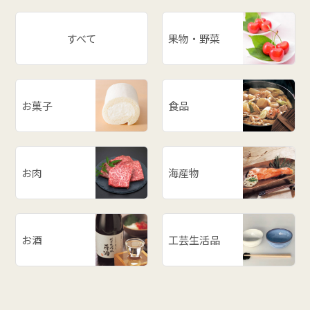
# スイカ
# パワースポット
すべて
果物・野菜
# アスパラ
# ががちゃおこわ
# 漬物
お菓子
食品
# だだっ子
# 和梨
# 山形の思い出
# メロン
お肉
海産物
# お餅
# ラーメン
# ご飯のお供
お酒
工芸生活品
# 柿
# あじまん
# 玉こんにゃく