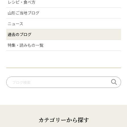
# お酒
レシピ・食べ方
# おせち
山形ご当地ブログ
# 絶景スポット
ニュース
# 洋梨
過去のブログ
# 許してちょんまげ
# ミ・キュイ
特集・読みもの一覧
# いちご
# りんご
# だだっパイ
# 手づくり笹巻
# 桃
# いも煮
# 庄内柿
# お米
カテゴリーから探す
# ぶどう