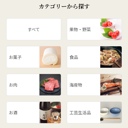
カテゴリーから探す
# ぶどう
# スイカ
# パワースポット
すべて
果物・野菜
# アスパラ
# ががちゃおこわ
# 漬物
お菓子
食品
# だだっ子
# 和梨
# 山形の思い出
# メロン
お肉
海産物
# お餅
# ラーメン
# ご飯のお供
お酒
工芸生活品
# 柿
# あじまん