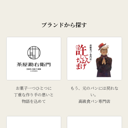
# 玉こんにゃく
# 奥田政行
ブランドから探す
# どんがら汁
# ずんだ
# どんどん焼
# クリスマス
# 干し柿
# 孟宗汁
# こころづくし山形
# 雲ショコラロール
お菓子一つひとつに
もう、元のパンには戻れな
# 西洋葡萄
丁重な作り手の思いと
い。
物語を込めて
高級食パン専門店
# 手工芸品
# 牡蠣
# きりさんしょ
# 福原鮮魚店