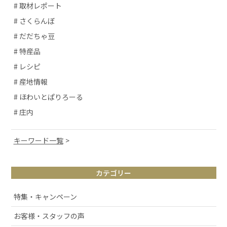
# 取材レポート
# さくらんぼ
# だだちゃ豆
# 特産品
# レシピ
# 産地情報
# ほわいとぱりろーる
# 庄内
キーワード一覧
# 山形観光
カテゴリー
# お取り寄せ
# アルケッチァーノ
特集・キャンペーン
# 清スタが語るこの商品のここが好き
お客様・スタッフの声
# ラフランス