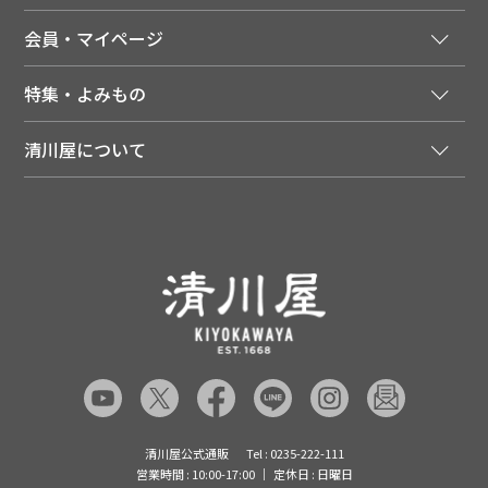
法人様向け特別サービス
お支払いについて
会員・マイページ
季節のカタログを無料でお届け
領収書について
会員登録はこちら
人気のメルマガを読む
送料について
特集・よみもの
会員特典について
店舗・ECポイント共通アプリ
お届けについて
特集・キャンペーン
マイページ
LINEお友だち登録
配達日について
清川屋について
メディア掲載商品
注文履歴
住所を知らなくても贈れるギフト
返品について
清川屋について
レシピ・食べ方
ポイント履歴
お客様相談室
企業サイト
山形ご当地ブログ
お気に入り
ギフト対応（包装・のしについて）
店舗案内
ニュース
レビューを書く
お問い合わせ
採用案内
清川屋のレビューを見る
よくあるご質問（FAQ）
SNS一覧
あんしんの品質保証について（産直品）
メディア情報
品質保証について（通常品）
清川屋公式通販
Tel : 0235-222-111
営業時間 : 10:00-17:00
定休日 : 日曜日