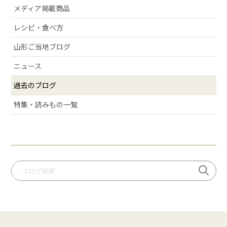
メディア掲載商品
# 庄内弁
# お酒
レシピ・食べ方
# おせち
山形ご当地ブログ
# 絶景スポット
ニュース
# 洋梨
過去のブログ
# 許してちょんまげ
# ミ・キュイ
特集・読みもの一覧
# いちご
# りんご
# だだっパイ
# 手づくり笹巻
# 桃
# いも煮
# 庄内柿
# お米