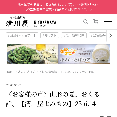
熊本県での地震によるお届けについて(
ヤマト運輸HPへ
) 〉
［お盆期間中の営業・
商品のお届けについて
］ 〉
# だだちゃ豆出荷中！
# 夏ギフト
# 今月の送料0円
# 12種類の桃
HOME
過去のブログ
〈お客様の声〉山形の夏、おくる話。【清川…
2020.06.01
〈お客様の声〉山形の夏、おくる
話。【清川屋よみもの】25.6.14