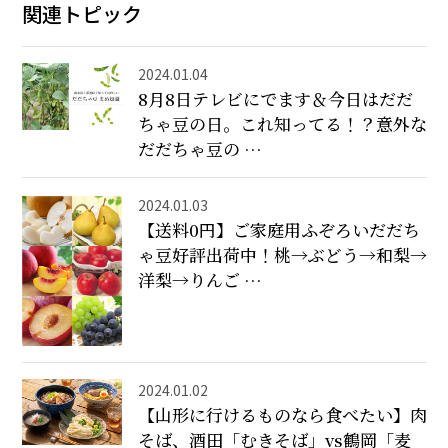
関連トピック
2024.01.04
8月8日テレビにでます＆今日はだだ
ちゃ豆の日。これ知ってる！？意外な
だだちゃ豆の …
2024.01.03
【送料0円】ご家庭用ふぞろいだだち
ゃ豆好評出荷中！桃→ぶどう→和梨→
洋梨→りんご …
2024.01.02
【山形に行けるものなら食べたい】肉
そば、酒田「むきそば」vs鶴岡「麦