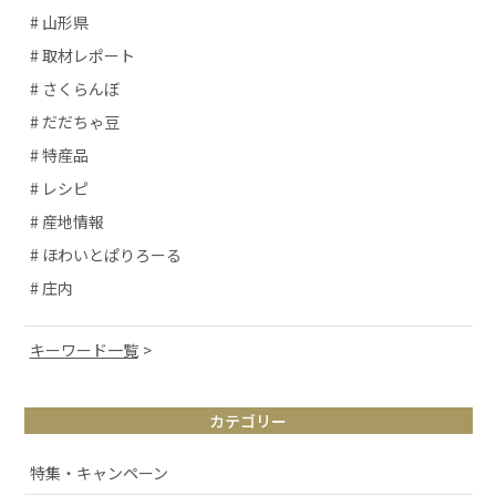
# 山形県
# 取材レポート
# さくらんぼ
# だだちゃ豆
# 特産品
# レシピ
# 産地情報
# ほわいとぱりろーる
# 庄内
キーワード一覧
# 山形観光
カテゴリー
# お取り寄せ
# アルケッチァーノ
特集・キャンペーン
# 清スタが語るこの商品のここが好き