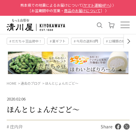
熊本県での地震によるお届けについて(
ヤマト運輸HPへ
) 〉
［お盆期間中の営業・
商品のお届けについて
］ 〉
# だだちゃ豆出荷中！
# 夏ギフト
# 今月の送料0円
# 12種類の桃
HOME
過去のブログ
ほんとじょんだごど～
2020.02.06
ほんとじょんだごど～
# 庄内弁
Share