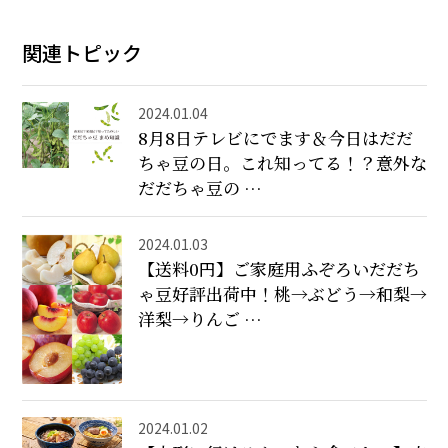
関連トピック
2024.01.04
8月8日テレビにでます＆今日はだだ
ちゃ豆の日。これ知ってる！？意外な
だだちゃ豆の …
2024.01.03
【送料0円】ご家庭用ふぞろいだだち
ゃ豆好評出荷中！桃→ぶどう→和梨→
洋梨→りんご …
2024.01.02