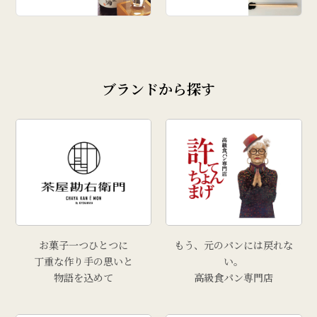
# 柿
# あじまん
# 玉こんにゃく
# 奥田政行
ブランドから探す
# どんがら汁
# ずんだ
# どんどん焼
# クリスマス
# 干し柿
# 孟宗汁
# こころづくし山形
# 雲ショコラロール
お菓子一つひとつに
もう、元のパンには戻れな
# 西洋葡萄
丁重な作り手の思いと
い。
物語を込めて
高級食パン専門店
# 手工芸品
# 牡蠣