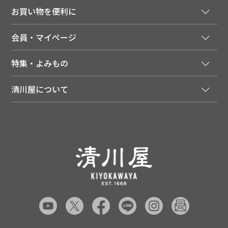
ご注文窓口
お買い物を便利に
ご利用ガイド
法人様向け特別サービス
お支払いについて
会員・マイページ
季節のカタログを無料でお届け
領収書について
会員登録はこちら
人気のメルマガを読む
送料について
特集・よみもの
会員特典について
店舗・ECポイント共通アプリ
お届けについて
特集・キャンペーン
マイページ
LINEお友だち登録
配達日について
清川屋について
メディア掲載商品
注文履歴
住所を知らなくても贈れるギフト
返品について
清川屋について
レシピ・食べ方
ポイント履歴
お客様相談室
企業サイト
山形ご当地ブログ
お気に入り
ギフト対応（包装・のしについて）
店舗案内
ニュース
レビューを書く
お問い合わせ
採用案内
清川屋のレビューを見る
よくあるご質問（FAQ）
SNS一覧
あんしんの品質保証について（産直品）
メディア情報
品質保証について（通常品）