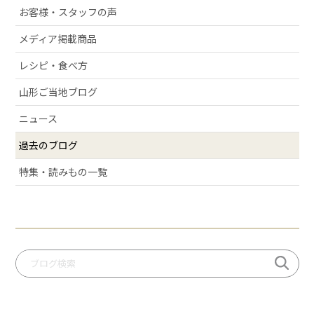
お客様・スタッフの声
# ラフランス
メディア掲載商品
# 庄内弁
# お酒
レシピ・食べ方
# おせち
山形ご当地ブログ
# 絶景スポット
ニュース
# 洋梨
過去のブログ
# 許してちょんまげ
# ミ・キュイ
特集・読みもの一覧
# いちご
# りんご
# だだっパイ
# 手づくり笹巻
# 桃
# いも煮