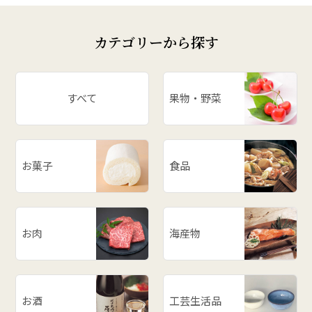
# 庄内柿
# お米
カテゴリーから探す
# ぶどう
# スイカ
# パワースポット
すべて
果物・野菜
# アスパラ
# ががちゃおこわ
# 漬物
お菓子
食品
# だだっ子
# 和梨
# 山形の思い出
# メロン
お肉
海産物
# お餅
# ラーメン
# ご飯のお供
お酒
工芸生活品