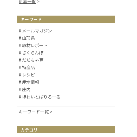
新着一覧
キーワード
# メールマガジン
# 山形県
# 取材レポート
# さくらんぼ
# だだちゃ豆
# 特産品
# レシピ
# 産地情報
# 庄内
# ほわいとぱりろーる
キーワード一覧
# 山形観光
# お取り寄せ
カテゴリー
# アルケッチァーノ