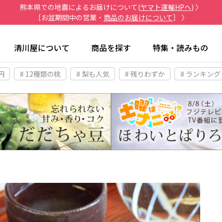
熊本県での地震によるお届けについて(
ヤマト運輸HPへ
) 〉
［お盆期間中の営業・
商品のお届けについて
］ 〉
清川屋について
商品を探す
特集・読みもの
円
# 12種類の桃
# 梨も人気
# 残りわずか
# ランキング