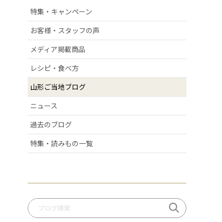
# 清スタが語るこの商品のここが好き
特集・キャンペーン
# ラフランス
お客様・スタッフの声
# 庄内弁
# お酒
メディア掲載商品
# おせち
レシピ・食べ方
# 絶景スポット
# 洋梨
山形ご当地ブログ
# 許してちょんまげ
ニュース
# ミ・キュイ
# いちご
過去のブログ
# りんご
# だだっパイ
特集・読みもの一覧
# 手づくり笹巻
# 桃
# いも煮
# 庄内柿
# お米
# ぶどう