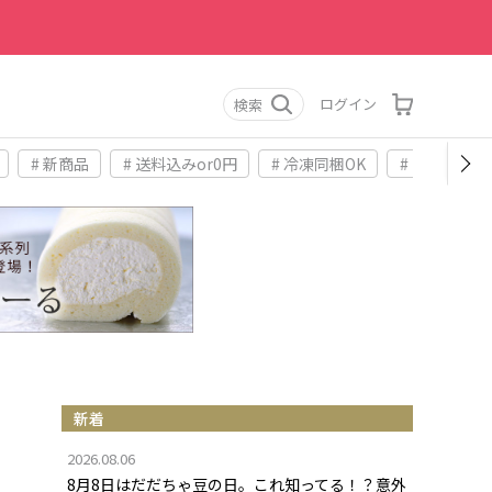
ログイン
検索
# 新商品
# 送料込みor0円
# 冷凍同梱OK
# お土産
新着
2026.08.06
8月8日はだだちゃ豆の日。これ知ってる！？意外