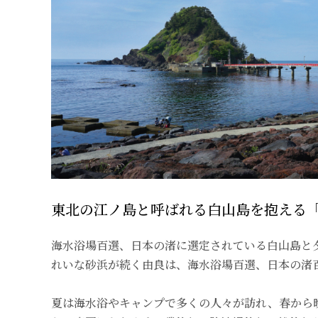
東北の江ノ島と呼ばれる白山島を抱える
海水浴場百選、日本の渚に選定されている白山島と
れいな砂浜が続く由良は、海水浴場百選、日本の渚
夏は海水浴やキャンプで多くの人々が訪れ、春から