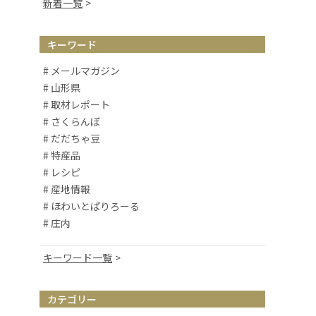
新着一覧
キーワード
# メールマガジン
# 山形県
# 取材レポート
# さくらんぼ
# だだちゃ豆
# 特産品
# レシピ
# 産地情報
# ほわいとぱりろーる
# 庄内
キーワード一覧
# 山形観光
# お取り寄せ
カテゴリー
# アルケッチァーノ