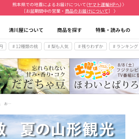
熊本県での地震によるお届けについて(
ヤマト運輸HPへ
) 〉
［お盆期間中の営業・
商品のお届けについて
］ 〉
清川屋について
商品を探す
特集・読みもの
円
# 12種類の桃
# 梨も人気
# 残りわずか
# ランキング
光 お…