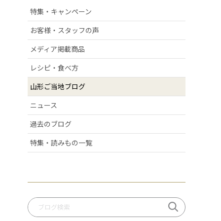
# 清スタが語るこの商品のここが好き
特集・キャンペーン
# ラフランス
お客様・スタッフの声
# 庄内弁
# お酒
メディア掲載商品
# おせち
レシピ・食べ方
# 絶景スポット
# 洋梨
山形ご当地ブログ
# 許してちょんまげ
ニュース
# ミ・キュイ
# いちご
過去のブログ
# りんご
# だだっパイ
特集・読みもの一覧
# 手づくり笹巻
# 桃
# いも煮
# 庄内柿
# お米
# ぶどう