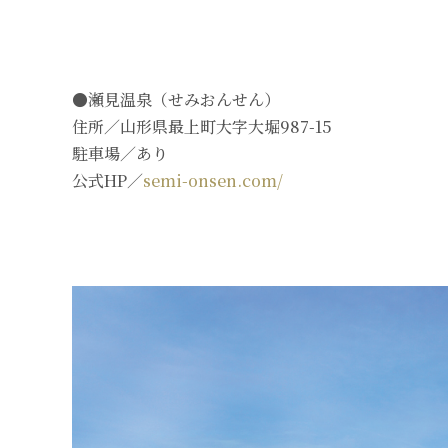
●瀬見温泉（せみおんせん）
住所／山形県最上町大字大堀987-15
駐車場／あり
公式HP／
semi-onsen.com/