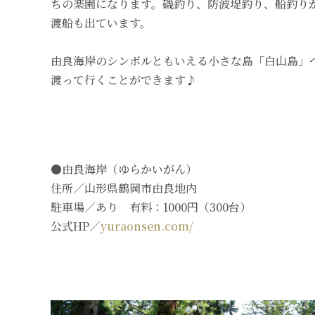
ちの楽園になります。磯釣り、防波堤釣り、船釣り
渡船も出ています。
由良海岸のシンボルともいえる小さな島「白山島」
渡って行くことができます♪
●由良海岸（ゆらかいがん）
住所／山形県鶴岡市由良地内
駐車場／あり 有料：1000円（300台）
公式HP／
yuraonsen.com/