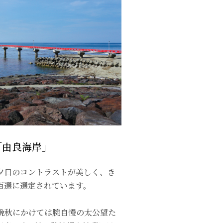
「由良海岸」
夕日のコントラストが美しく、き
百選に選定されています。
晩秋にかけては腕自慢の太公望た