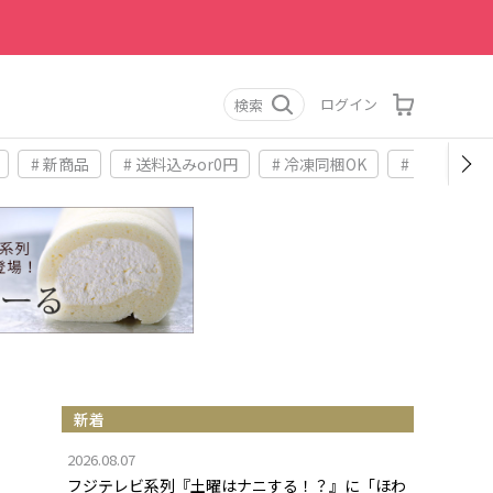
ログイン
検索
# 新商品
# 送料込みor0円
# 冷凍同梱OK
# お土産
新着
2026.08.07
フジテレビ系列『土曜はナニする！？』に「ほわ