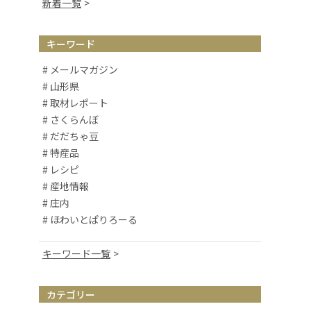
新着一覧
キーワード
# メールマガジン
# 山形県
# 取材レポート
# さくらんぼ
# だだちゃ豆
# 特産品
# レシピ
# 産地情報
# 庄内
# ほわいとぱりろーる
キーワード一覧
# 山形観光
# お取り寄せ
カテゴリー
# アルケッチァーノ