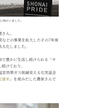
」に向かいました。
道さん。
大根などの事業を拡大したその7年後
法人化しました。
和で豊かに生活し続けられる「サ
し続けており、
温室効果ガス削減見える化実証企
配慮米
」を産みだした農家さんで