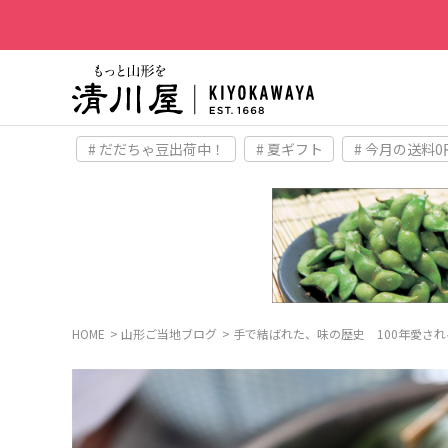
# だだちゃ豆出荷中！
# 夏ギフト
# 今月の送料0
HOME
山形ご当地ブログ
手で結ばれた、味の歴史 100年愛され