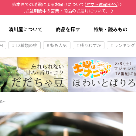
熊本県での地震によるお届けについて(
ヤマト運輸HPへ
) 〉
［お盆期間中の営業・
商品のお届けについて
］ 〉
清川屋について
商品を探す
特集・読みもの
円
# 12種類の桃
# 梨も人気
# 残りわずか
# ランキング
る…