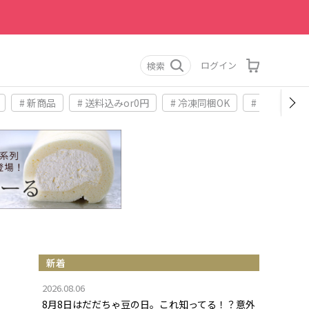
ログイン
検索
# 新商品
# 送料込みor0円
# 冷凍同梱OK
# お土産
新着
2026.08.06
8月8日はだだちゃ豆の日。これ知ってる！？意外