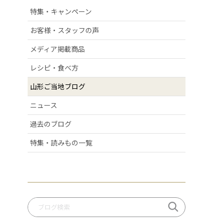
# 清スタが語るこの商品のここが好き
特集・キャンペーン
# ラフランス
お客様・スタッフの声
# 庄内弁
# お酒
メディア掲載商品
# おせち
レシピ・食べ方
# 絶景スポット
# 洋梨
山形ご当地ブログ
# 許してちょんまげ
ニュース
# ミ・キュイ
# いちご
過去のブログ
# りんご
# だだっパイ
特集・読みもの一覧
# 手づくり笹巻
# 桃
# いも煮
# 庄内柿
# お米
# ぶどう