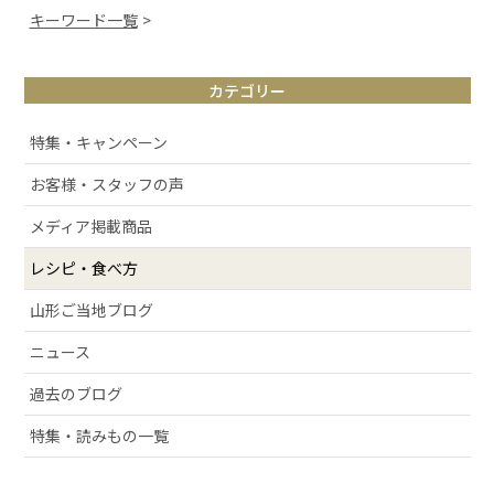
キーワード一覧
# 山形観光
カテゴリー
# お取り寄せ
# アルケッチァーノ
特集・キャンペーン
# 清スタが語るこの商品のここが好き
お客様・スタッフの声
# ラフランス
メディア掲載商品
# 庄内弁
# お酒
レシピ・食べ方
# おせち
山形ご当地ブログ
# 絶景スポット
ニュース
# 洋梨
過去のブログ
# 許してちょんまげ
# ミ・キュイ
特集・読みもの一覧
# いちご