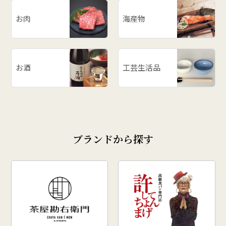
# 山形の思い出
# メロン
お肉
海産物
# お餅
# ラーメン
# ご飯のお供
お酒
工芸生活品
# 柿
# あじまん
# 玉こんにゃく
# 奥田政行
ブランドから探す
# どんがら汁
# ずんだ
# どんどん焼
# クリスマス
# 干し柿
# 孟宗汁