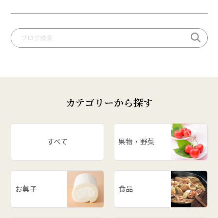
# りんご
# だだっパイ
# 手づくり笹巻
# 桃
# いも煮
# 庄内柿
# お米
カテゴリーから探す
# ぶどう
# スイカ
# パワースポット
すべて
果物・野菜
# アスパラ
# ががちゃおこわ
# 漬物
お菓子
食品
# だだっ子
# 和梨