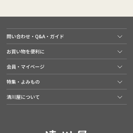
問い合わせ・Q&A・ガイド
ご注文窓口
お買い物を便利に
ご利用ガイド
法人様向け特別サービス
お支払いについて
会員・マイページ
季節のカタログを無料でお届け
領収書について
会員登録はこちら
人気のメルマガを読む
送料について
特集・よみもの
会員特典について
店舗・ECポイント共通アプリ
お届けについて
特集・キャンペーン
マイページ
LINEお友だち登録
配達日について
清川屋について
メディア掲載商品
注文履歴
住所を知らなくても贈れるギフト
返品について
清川屋について
レシピ・食べ方
ポイント履歴
お客様相談室
企業サイト
山形ご当地ブログ
お気に入り
ギフト対応（包装・のしについて）
店舗案内
ニュース
レビューを書く
お問い合わせ
採用案内
清川屋のレビューを見る