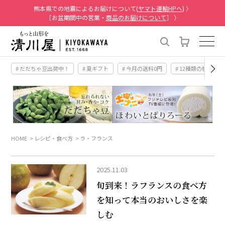
熊本県での地震によるお届けについて(
ヤマト運輸HPへ
) 〉
［お盆期間中の営業・
商品のお届けについて
］ 〉
# だだちゃ豆出荷中！
# 夏ギフト
# 今月の送料0円
# 12種類の桃
HOME
レシピ・食べ方
ラ・フランス
2025.11.03
旬到来！ラフランスの食べ方
を知って本当のおいしさを楽
しむ