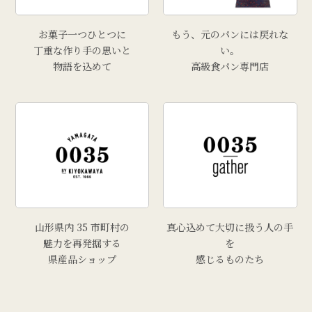
# こころづくし山形
# 雲ショコラロール
お菓子一つひとつに
もう、元のパンには戻れな
# 西洋葡萄
丁重な作り手の思いと
い。
物語を込めて
高級食パン専門店
# 手工芸品
# 牡蠣
# きりさんしょ
# 福原鮮魚店
# 里芋
# 上山市
# トマト
山形県内 35 市町村の
真心込めて大切に扱う人の手
魅力を再発掘する
を
県産品ショップ
感じるものたち