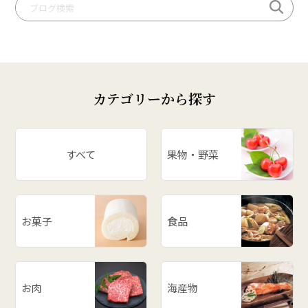
# 桃
# いも煮
# 庄内柿
# お米
カテゴリーから探す
# ぶどう
# スイカ
# パワースポット
すべて
果物・野菜
# アスパラ
# ががちゃおこわ
# 漬物
お菓子
食品
# だだっ子
# 和梨
# 山形の思い出
# メロン
お肉
海産物
# お餅