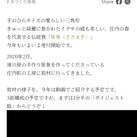
# 手づくり笹巻
Share
手のひらサイズの愛らしい三角形
きゅっと綺麗に巻かれたイグサの紐も美しい、庄内の春
を代表する伝統食「
笹巻（ささまき）
」
今年もいよいよ受付開始です。
2020年2月、
清川屋の手作り笹巻を作ってくださっている
庄内町の工房に取材に行ってきました。
取材の様子を、今年は動画でご紹介する予定です。
3部構成の予定ですが、まずは1分半の「ダイジェスト
版」からどうぞ↓