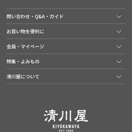
問い合わせ・Q&A・ガイド
ご注文窓口
お買い物を便利に
ご利用ガイド
法人様向け特別サービス
お支払いについて
会員・マイページ
季節のカタログを無料でお届け
領収書について
会員登録はこちら
人気のメルマガを読む
送料について
特集・よみもの
会員特典について
店舗・ECポイント共通アプリ
お届けについて
特集・キャンペーン
マイページ
LINEお友だち登録
配達日について
清川屋について
メディア掲載商品
注文履歴
住所を知らなくても贈れるギフト
返品について
清川屋について
レシピ・食べ方
ポイント履歴
お客様相談室
企業サイト
山形ご当地ブログ
お気に入り
ギフト対応（包装・のしについて）
店舗案内
ニュース
レビューを書く
お問い合わせ
採用案内
清川屋のレビューを見る
よくあるご質問（FAQ）
SNS一覧
あんしんの品質保証について（産直品）
メディア情報
品質保証について（通常品）