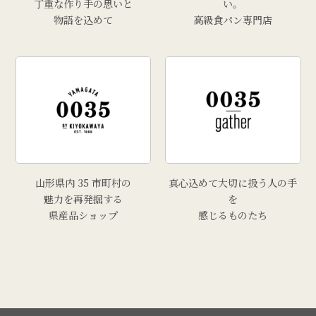
丁重な作り手の思いと
い。
物語を込めて
高級食パン専門店
# 手工芸品
# 牡蠣
# きりさんしょ
# 福原鮮魚店
# 里芋
# 上山市
# トマト
山形県内 35 市町村の
真心込めて大切に扱う人の手
魅力を再発掘する
を
県産品ショップ
感じるものたち