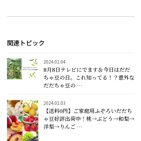
関連トピック
2024.01.04
8月8日テレビにでます＆今日はだだ
ちゃ豆の日。これ知ってる！？意外な
だだちゃ豆の …
2024.01.03
【送料0円】ご家庭用ふぞろいだだち
ゃ豆好評出荷中！桃→ぶどう→和梨→
洋梨→りんご …