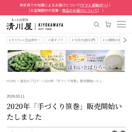
熊本県での地震によるお届けについて(
ヤマト運輸HPへ
) 〉
［お盆期間中の営業・
商品のお届けについて
］ 〉
# だだちゃ豆出荷中！
# 夏ギフト
# 今月の送料0円
# 12種類の桃
HOME
過去のブログ
2020年「手づくり笹巻」販売開始いたし…
2020.03.11
2020年「手づくり笹巻」販売開始い
たしました