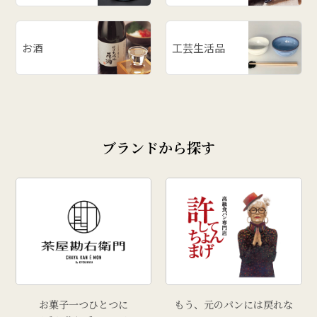
# ラーメン
# ご飯のお供
お酒
工芸生活品
# 柿
# あじまん
# 玉こんにゃく
# 奥田政行
ブランドから探す
# どんがら汁
# ずんだ
# どんどん焼
# クリスマス
# 干し柿
# 孟宗汁
# こころづくし山形
# 雲ショコラロール
お菓子一つひとつに
もう、元のパンには戻れな
# 西洋葡萄