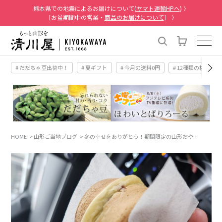
熊本県での地震によるお届けについて(
ヤマト運輸HPへ
) 〉
［お盆期間中の営業・
商品のお届けについて
］ 〉
# だだちゃ豆出荷中！
# 夏ギフト
# 今月の送料0円
# 12種類の桃
HOME
山形ご当地ブログ
冬の幸せをありがとう！期間限定の山形おや…