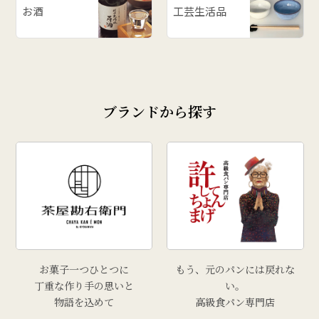
# ご飯のお供
お酒
工芸生活品
# 柿
# あじまん
# 玉こんにゃく
# 奥田政行
ブランドから探す
# どんがら汁
# ずんだ
# どんどん焼
# クリスマス
# 干し柿
# 孟宗汁
# こころづくし山形
# 雲ショコラロール
お菓子一つひとつに
もう、元のパンには戻れな
# 西洋葡萄
丁重な作り手の思いと
い。
物語を込めて
高級食パン専門店
# 手工芸品