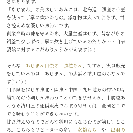
さにあります。
「あじまん」の美味しいあんこは、北海道十勝産の小豆
を使って丁寧に炊いたもの。添加物は入っておらず、甘
さ控えめな優しい味わいです。
創業当時の味を守るため、大量生産はせず、昔ながらの
銅釜で少しずつ丁寧に炊き上げているのだとか……自家
製餡に対するこだわりがうかがえますね！
そんな「
あじまん自慢の十勝粒あん
」ですが、実は販売
をしているのは「あじまん」の店舗と清川屋のみなんで
す(ﾟдﾟ)！
山形県をはじめ東北・関東・中国・九州地方の約250店
舗で冬の時期しか味わうことができませんが、十勝粒あ
んなら清川屋の通信販売でお取り寄せ可能！全国どこで
でも味わうことができちゃいます。
甘さ控えめなのでどんな料理にもなじむのが嬉しいとこ
ろ。こちらもリピーターの多い「
女鶴もち
」や「
出羽の