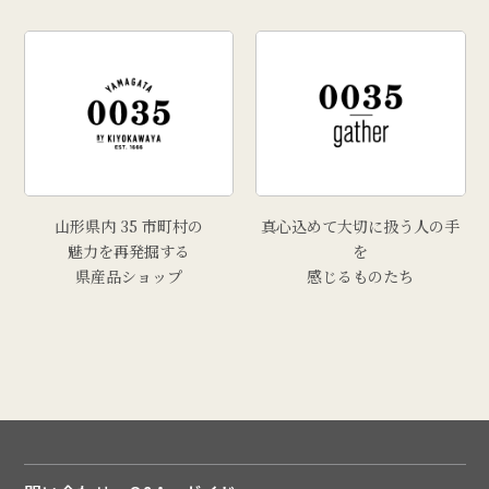
# 牡蠣
# きりさんしょ
# 福原鮮魚店
# 里芋
# 上山市
# トマト
山形県内 35 市町村の
真心込めて大切に扱う人の手
魅力を再発掘する
を
県産品ショップ
感じるものたち