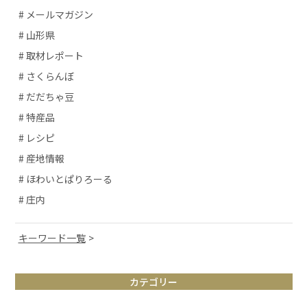
# メールマガジン
# 山形県
# 取材レポート
# さくらんぼ
# だだちゃ豆
# 特産品
# レシピ
# 産地情報
# ほわいとぱりろーる
# 庄内
キーワード一覧
# 山形観光
カテゴリー
# お取り寄せ