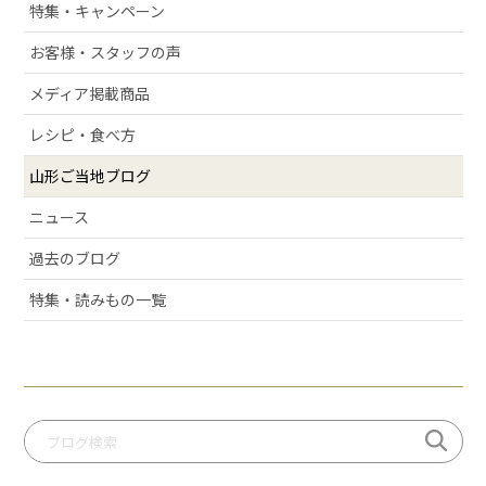
# アルケッチァーノ
特集・キャンペーン
# 清スタが語るこの商品のここが好き
お客様・スタッフの声
# ラフランス
メディア掲載商品
# 庄内弁
# お酒
レシピ・食べ方
# おせち
山形ご当地ブログ
# 絶景スポット
ニュース
# 洋梨
過去のブログ
# 許してちょんまげ
# ミ・キュイ
特集・読みもの一覧
# いちご
# りんご
# だだっパイ
# 手づくり笹巻
# 桃