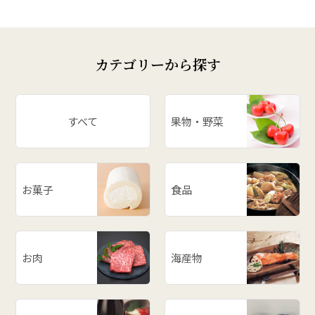
# いも煮
# 庄内柿
# お米
カテゴリーから探す
# ぶどう
# スイカ
# パワースポット
すべて
果物・野菜
# アスパラ
# ががちゃおこわ
# 漬物
お菓子
食品
# だだっ子
# 和梨
# 山形の思い出
# メロン
お肉
海産物
# お餅
# ラーメン