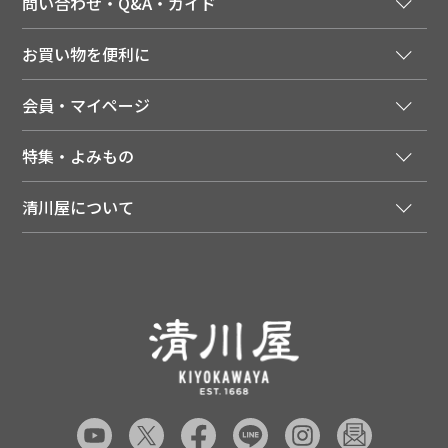
問い合わせ・Q&A・ガイド
ご注文窓口
お買い物を便利に
ご利用ガイド
法人様向け特別サービス
お支払いについて
会員・マイページ
季節のカタログを無料でお届け
領収書について
会員登録はこちら
人気のメルマガを読む
送料について
特集・よみもの
会員特典について
店舗・ECポイント共通アプリ
お届けについて
特集・キャンペーン
マイページ
LINEお友だち登録
配達日について
清川屋について
メディア掲載商品
注文履歴
住所を知らなくても贈れるギフト
返品について
清川屋について
レシピ・食べ方
ポイント履歴
お客様相談室
企業サイト
山形ご当地ブログ
お気に入り
ギフト対応（包装・のしについて）
店舗案内
ニュース
レビューを書く
お問い合わせ
採用案内
清川屋のレビューを見る
よくあるご質問（FAQ）
SNS一覧
あんしんの品質保証について（産直品）
メディア情報
品質保証について（通常品）