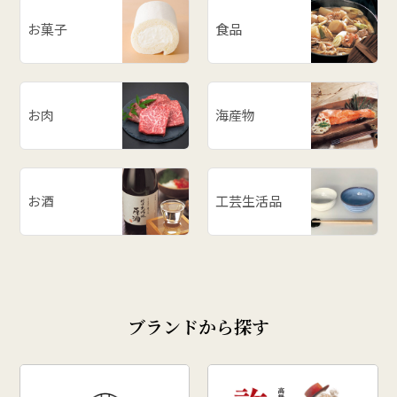
# 漬物
お菓子
食品
# だだっ子
# 和梨
# 山形の思い出
# メロン
お肉
海産物
# お餅
# ラーメン
# ご飯のお供
お酒
工芸生活品
# 柿
# あじまん
# 玉こんにゃく
# 奥田政行
ブランドから探す
# どんがら汁
# ずんだ
# どんどん焼