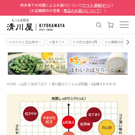
熊本県での地震によるお届けについて(
ヤマト運輸HPへ
) 〉
［お盆期間中の営業・
商品のお届けについて
］ 〉
# だだちゃ豆出荷中！
# 夏ギフト
# 今月の送料0円
# 12種類の桃
HOME
山形ご当地ブログ
清川屋のさくらんぼ図鑑！8品種それぞれの…