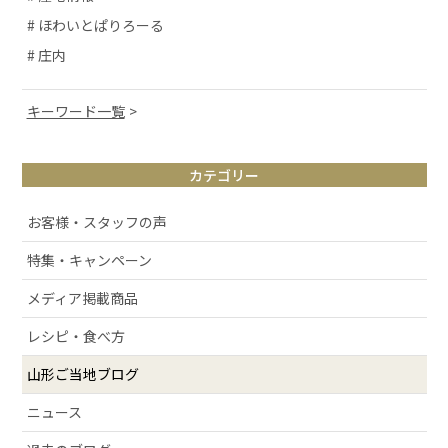
# ほわいとぱりろーる
# 庄内
キーワード一覧
# 山形観光
カテゴリー
# お取り寄せ
# アルケッチァーノ
お客様・スタッフの声
# 清スタが語るこの商品のここが好き
特集・キャンペーン
# ラフランス
メディア掲載商品
# 庄内弁
# お酒
レシピ・食べ方
# おせち
山形ご当地ブログ
# 絶景スポット
ニュース
# 洋梨