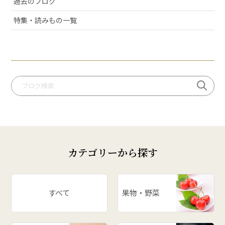
過去のブログ
# 許してちょんまげ
# ミ・キュイ
特集・読みもの一覧
# いちご
# りんご
# だだっパイ
# 手づくり笹巻
# 桃
# いも煮
# 庄内柿
# お米
カテゴリーから探す
# ぶどう
# スイカ
# パワースポット
すべて
果物・野菜
# アスパラ
# ががちゃおこわ