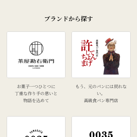
# 奥田政行
ブランドから探す
# どんがら汁
# ずんだ
# どんどん焼
# クリスマス
# 干し柿
# 孟宗汁
# こころづくし山形
# 雲ショコラロール
お菓子一つひとつに
もう、元のパンには戻れな
# 西洋葡萄
丁重な作り手の思いと
い。
物語を込めて
高級食パン専門店
# 手工芸品
# 牡蠣
# きりさんしょ
# 福原鮮魚店