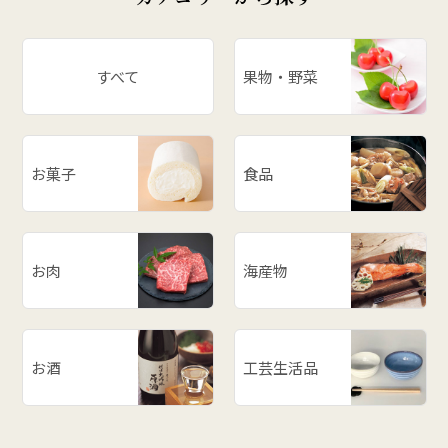
# スイカ
# パワースポット
すべて
果物・野菜
# アスパラ
# ががちゃおこわ
# 漬物
お菓子
食品
# だだっ子
# 和梨
# 山形の思い出
# メロン
お肉
海産物
# お餅
# ラーメン
# ご飯のお供
お酒
工芸生活品
# 柿
# あじまん
# 玉こんにゃく