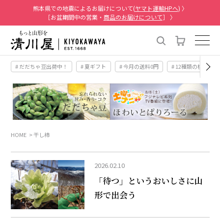
熊本県での地震によるお届けについて(
ヤマト運輸HPへ
) 〉
［お盆期間中の営業・
商品のお届けについて
］ 〉
# だだちゃ豆出荷中！
# 夏ギフト
# 今月の送料0円
# 12種類の桃
HOME
干し柿
2026.02.10
「待つ」というおいしさに山
形で出会う