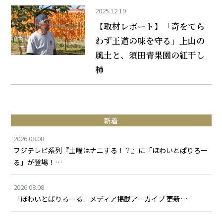
2025.12.19
【取材レポート】「奇をてら
わず王道の味を守る」上山の
風土と、須田青果園の紅干し
柿
新着
2026.08.08
フジテレビ系列『土曜はナニする！？』に「ほわいとぱりろー
る」が登場！…
2026.08.08
「ほわいとぱりろーる」メディア掲載アーカイブ 更新…