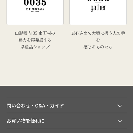
# 里芋
# 上山市
# トマト
山形県内 35 市町村の
真心込めて大切に扱う人の手
魅力を再発掘する
を
県産品ショップ
感じるものたち
問い合わせ・Q&A・ガイド
ご注文窓口
お買い物を便利に
ご利用ガイド
法人様向け特別サービス
お支払いについて