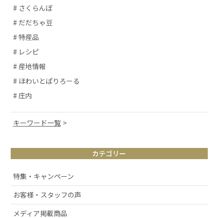
# さくらんぼ
# だだちゃ豆
# 特産品
# レシピ
# 産地情報
# ほわいとぱりろーる
# 庄内
キーワード一覧
# 山形観光
カテゴリー
# お取り寄せ
# アルケッチァーノ
特集・キャンペーン
# 清スタが語るこの商品のここが好き
お客様・スタッフの声
# ラフランス
メディア掲載商品
# 庄内弁