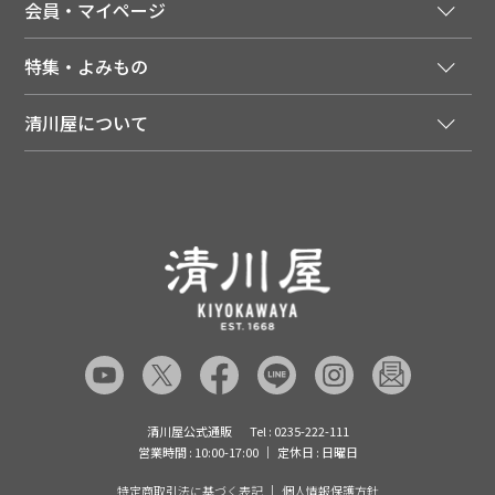
会員・マイページ
季節のカタログを無料でお届け
領収書について
会員登録はこちら
人気のメルマガを読む
送料について
特集・よみもの
会員特典について
店舗・ECポイント共通アプリ
お届けについて
特集・キャンペーン
マイページ
LINEお友だち登録
配達日について
清川屋について
メディア掲載商品
注文履歴
住所を知らなくても贈れるギフト
返品について
清川屋について
レシピ・食べ方
ポイント履歴
お客様相談室
企業サイト
山形ご当地ブログ
お気に入り
ギフト対応（包装・のしについて）
店舗案内
ニュース
レビューを書く
お問い合わせ
採用案内
清川屋のレビューを見る
よくあるご質問（FAQ）
SNS一覧
あんしんの品質保証について（産直品）
メディア情報
品質保証について（通常品）
清川屋公式通販
Tel : 0235-222-111
営業時間 : 10:00-17:00
定休日 : 日曜日
特定商取引法に基づく表記
個人情報保護方針