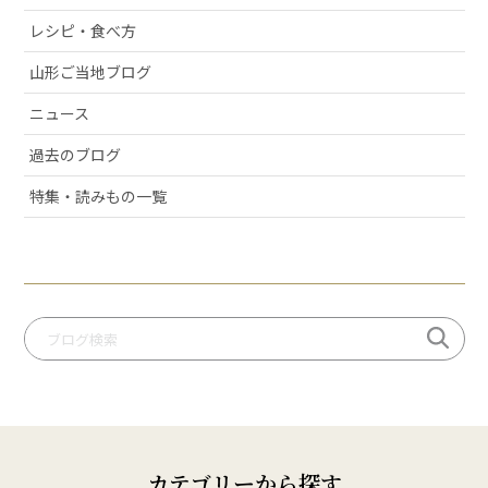
# お酒
レシピ・食べ方
# おせち
山形ご当地ブログ
# 絶景スポット
ニュース
# 洋梨
過去のブログ
# 許してちょんまげ
# ミ・キュイ
特集・読みもの一覧
# いちご
# りんご
# だだっパイ
# 手づくり笹巻
# 桃
# いも煮
# 庄内柿
# お米
カテゴリーから探す
# ぶどう