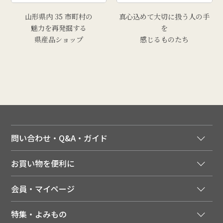
山形県内 35 市町村の
真心込めて大切に扱う人の手
魅力を再発掘する
を
県産品ショップ
感じるものたち
問い合わせ・Q&A・ガイド
ご注文窓口
お買い物を便利に
ご利用ガイド
法人様向け特別サービス
お支払いについて
会員・マイページ
季節のカタログを無料でお届け
領収書について
会員登録はこちら
人気のメルマガを読む
送料について
特集・よみもの
会員特典について
店舗・ECポイント共通アプリ
お届けについて