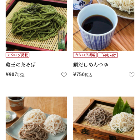
カタログ掲載
カタログ掲載
ご自宅向け
蔵王の茶そば
鯛だしめんつゆ
¥
907
¥
750
税込
税込