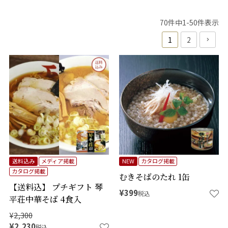
70
件中
1
-
50
件表示
1
2
送料込み
メディア掲載
NEW
カタログ掲載
カタログ掲載
むきそばのたれ 1缶
【送料込】 プチギフト 琴
¥
399
税込
平荘中華そば 4食入
¥
2,300
¥
2,230
税込