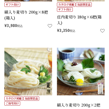
ギフト向け
カタログ掲載
当店限定品
ギフト向け
絹入り麦切り 200g×8把
庄内麦切り 180g×6把(箱
(箱入)
入)
¥
3,980
税込
¥
3,350
税込
カタログ掲載
当店限定品
ご自宅向け
絹入り麦切り 200g×2把