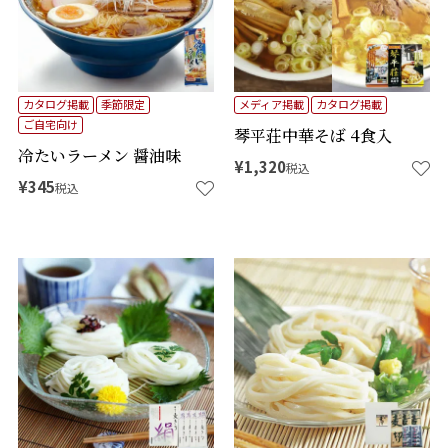
カタログ掲載
季節限定
メディア掲載
カタログ掲載
ご自宅向け
琴平荘中華そば 4食入
冷たいラーメン 醤油味
¥
1,320
税込
¥
345
税込