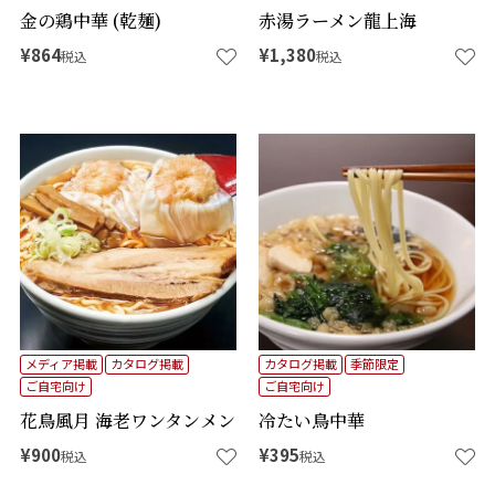
金の鶏中華 (乾麺)
赤湯ラーメン龍上海
¥
864
¥
1,380
税込
税込
メディア掲載
カタログ掲載
カタログ掲載
季節限定
ご自宅向け
ご自宅向け
花鳥風月 海老ワンタンメン
冷たい鳥中華
¥
900
¥
395
税込
税込