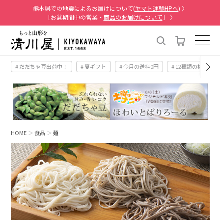
熊本県での地震によるお届けについて(
ヤマト運輸HPへ
) 〉
［お盆期間中の営業・
商品のお届けについて
］ 〉
# だだちゃ豆出荷中！
# 夏ギフト
# 今月の送料0円
# 12種類の桃
HOME
食品
麺