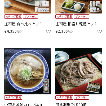
カタログ掲載
ギフト向け
カタログ掲載
ギフト向け
庄司屋 食べ比べセット
庄司屋 相盛り乾麺セット
¥
4,350
¥
2,300
税込
税込
カタログ掲載
カタログ掲載
ギフト向け
中華そば琴の (こんの)
伝承羽黒そば 10把