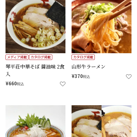
メディア掲載
カタログ掲載
カタログ掲載
琴平荘中華そば 醤油味 2食
山形牛ラーメン
入
¥
370
税込
¥
660
税込