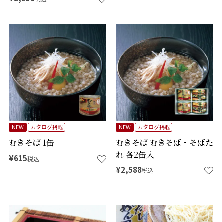
NEW
カタログ掲載
NEW
カタログ掲載
むきそば 1缶
むきそば むきそば・そばた
れ 各2缶入
¥
615
税込
¥
2,588
税込