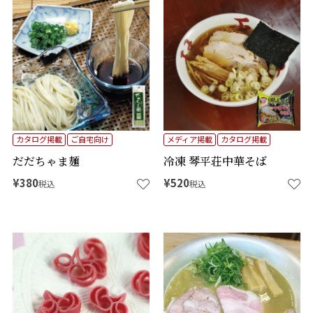
カタログ掲載
ご自宅向け
メディア掲載
カタログ掲載
だだちゃま麺
冷凍 琴平荘中華そば
¥
380
¥
520
税込
税込