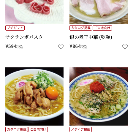
プチギフト
カタログ掲載
ご自宅向け
サクランボパスタ
銀の煮干中華 (乾麺)
¥
594
¥
864
税込
税込
カタログ掲載
ご自宅向け
メディア掲載