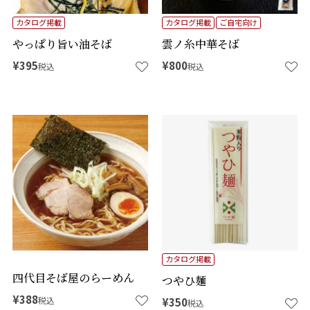
カタログ掲載
カタログ掲載
ご自宅向け
やっぱり旨い油そば
雲ノ糸中華そば
¥
395
¥
800
税込
税込
カタログ掲載
四代目そば屋のらーめん
つやひ麺
¥
388
税込
¥
350
税込