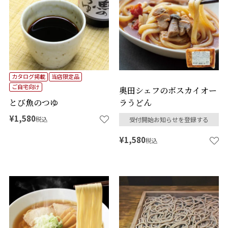
カタログ掲載
当店限定品
ご自宅向け
奥田シェフのボスカイオー
とび魚のつゆ
ラうどん
¥
1,580
税込
受付開始お知らせを登録する
¥
1,580
税込