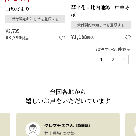
琴平荘×比内地鶏 中華そ
山形だより
ば
受付開始お知らせを登録する
受付開始お知らせを登録する
¥
3,785
¥
1,188
¥
3,390
税込
税込
70
件中
1
-
50
件表示
1
2
全国各地から
嬉しいお声をいただいています
クレマチスさん
（静岡県）
井上農場 つや姫