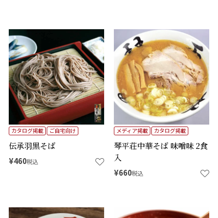
カタログ掲載
ご自宅向け
メディア掲載
カタログ掲載
伝承羽黒そば
琴平荘中華そば 味噌味 2食
入
¥
460
税込
¥
660
税込