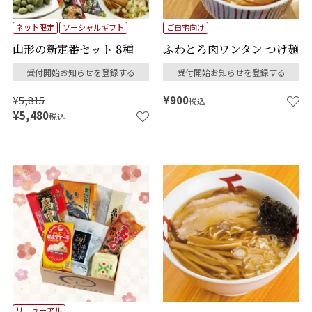
ネット限定
ソーシャルギフト
ご自宅向け
山形の新定番セット 8種
ふわとろ肉ワンタン つけ麺
受付開始お知らせを登録する
受付開始お知らせを登録する
¥
5,815
¥
900
税込
¥
5,480
税込
リニューアル