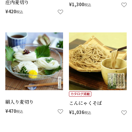
庄内麦切り
¥
1,300
税込
¥
420
税込
カタログ掲載
絹入り麦切り
こんにゃくそば
¥
470
税込
¥
1,036
税込