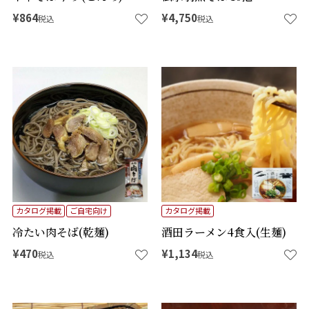
¥
864
¥
4,750
税込
税込
カタログ掲載
ご自宅向け
カタログ掲載
冷たい肉そば(乾麺)
酒田ラーメン4食入(生麺)
¥
470
¥
1,134
税込
税込